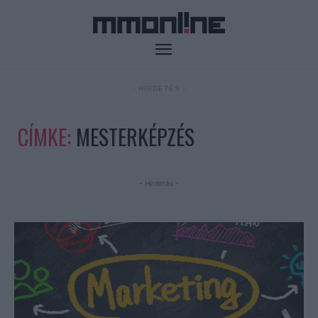
- HIRDETÉS -
CÍMKE:
MESTERKÉPZÉS
- Hirdetés -