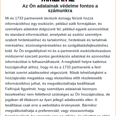
Az Ön adatainak védelme fontos a
számunkra
A RADIOCAFÉN
Mi és 1733 partnereink tárolunk és/vagy férünk hozzá
információkhoz egy eszközön, például sütik formájában, és
személyes adatokat dolgozunk fel, például egyedi azonosítókat
és standard információkat, amelyeket az eszköz személyre
szabott hirdetésekhez és tartalomhoz, hirdetések és tartalmak
méréséhez, közönségmérésekhez és szolgáltatásfejlesztéshez
küld.
Az Ön engedélyével mi és a partnereink eszközleolvasásos
módszerrel szerzett pontos geolokációs adatokat és azonosítási
információkat is felhasználhatunk. A megfelelő helyre kattintva
hozzájárulhat ahhoz, hogy mi és a 1733 partnereink a fent
leírtak szerint adatkezelést végezzünk. Másik lehetőségként a
Korábbi adások
hozzájárulás megadása vagy elutasítása előtt részletesebb
információkhoz juthat, és megváltoztathatja beállításait.
A rovat támogatói:
Felhívjuk figyelmét, hogy személyes adatainak bizonyos
kezeléséhez nem feltétlenül szükséges az Ön hozzájárulása, de
jogában áll tiltakozni az ilyen jellegű adatkezelés ellen. A
beállításai csak erre a weboldalra érvényesek. Bármikor
megváltoztathatja a preferenciáit, vagy visszavonhatja