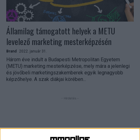
Államilag támogatott helyek a METU
levelező marketing mesterképzésén
Brand
2022. január 31.
Három éve indult a Budapesti Metropolitan Egyetem
(METU) marketing mesterképzése, mely mára a jelenlegi
és jövőbeli marketingszakemberek egyik legnagyobb
képzőhelye. A szak diákjai körében...
- Hirdetés -