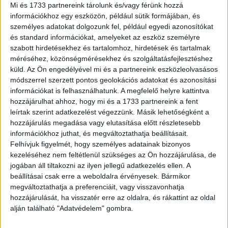
A kisvállalkozások üzletmenetét támogatja az a stratégiai
Mi és 1733 partnereink tárolunk és/vagy férünk hozzá
partnerszerződés, amely a CIB Bank és a METRO
információkhoz egy eszközön, például sütik formájában, és
Kereskedelmi Kft. között jött létre. Az együttműködés
személyes adatokat dolgozunk fel, például egyedi azonosítókat
révén az...
és standard információkat, amelyeket az eszköz személyre
szabott hirdetésekhez és tartalomhoz, hirdetések és tartalmak
méréséhez, közönségmérésekhez és szolgáltatásfejlesztéshez
küld.
Az Ön engedélyével mi és a partnereink eszközleolvasásos
módszerrel szerzett pontos geolokációs adatokat és azonosítási
információkat is felhasználhatunk. A megfelelő helyre kattintva
hozzájárulhat ahhoz, hogy mi és a 1733 partnereink a fent
leírtak szerint adatkezelést végezzünk. Másik lehetőségként a
hozzájárulás megadása vagy elutasítása előtt részletesebb
információkhoz juthat, és megváltoztathatja beállításait.
Felhívjuk figyelmét, hogy személyes adatainak bizonyos
kezeléséhez nem feltétlenül szükséges az Ön hozzájárulása, de
Továbbra is nagy bajban vannak a
jogában áll tiltakozni az ilyen jellegű adatkezelés ellen. A
vendéglátóhelyek, rengeteg veszteséget
beállításai csak erre a weboldalra érvényesek. Bármikor
megváltoztathatja a preferenciáit, vagy visszavonhatja
hoz az újranyitás
hozzájárulását, ha visszatér erre az oldalra, és rákattint az oldal
alján található "Adatvédelem" gombra.
Kutatás
2021. május 18.
A HoReCa szektor újranyitása ugyanolyan sokkot jelent a