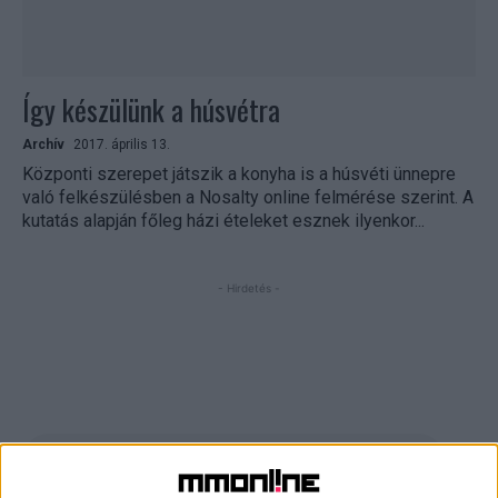
Így készülünk a húsvétra
Archív
2017. április 13.
Központi szerepet játszik a konyha is a húsvéti ünnepre
való felkészülésben a Nosalty online felmérése szerint. A
kutatás alapján főleg házi ételeket esznek ilyenkor...
- Hirdetés -