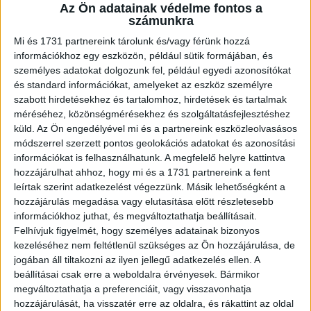
A RADIOCAFÉN
Az Ön adatainak védelme fontos a
számunkra
Mi és 1731 partnereink tárolunk és/vagy férünk hozzá
információkhoz egy eszközön, például sütik formájában, és
személyes adatokat dolgozunk fel, például egyedi azonosítókat
és standard információkat, amelyeket az eszköz személyre
szabott hirdetésekhez és tartalomhoz, hirdetések és tartalmak
méréséhez, közönségmérésekhez és szolgáltatásfejlesztéshez
küld.
Az Ön engedélyével mi és a partnereink eszközleolvasásos
módszerrel szerzett pontos geolokációs adatokat és azonosítási
információkat is felhasználhatunk. A megfelelő helyre kattintva
Korábbi adások
hozzájárulhat ahhoz, hogy mi és a 1731 partnereink a fent
leírtak szerint adatkezelést végezzünk. Másik lehetőségként a
A rovat támogatói:
hozzájárulás megadása vagy elutasítása előtt részletesebb
információkhoz juthat, és megváltoztathatja beállításait.
Felhívjuk figyelmét, hogy személyes adatainak bizonyos
kezeléséhez nem feltétlenül szükséges az Ön hozzájárulása, de
jogában áll tiltakozni az ilyen jellegű adatkezelés ellen. A
beállításai csak erre a weboldalra érvényesek. Bármikor
megváltoztathatja a preferenciáit, vagy visszavonhatja
hozzájárulását, ha visszatér erre az oldalra, és rákattint az oldal