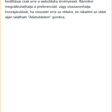
beállításai csak erre a weboldalra érvényesek. Bármikor
megváltoztathatja a preferenciáit, vagy visszavonhatja
hozzájárulását, ha visszatér erre az oldalra, és rákattint az oldal
alján található "Adatvédelem" gombra.
Korábbi adások
A rovat támogatói:
Még több podcast