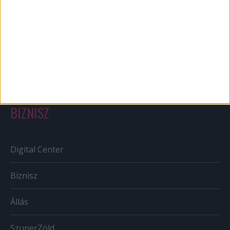
Out of home
Szabályozás
Tv/Rádió
BIZNISZ
Digital Center
Biznisz
Állás
SzuperZöld