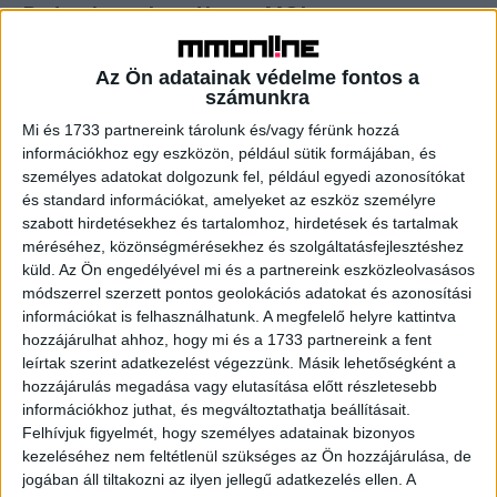
Pedagógusokat díjaz a MOL
CSR
2020. október 27.
Az Ön adatainak védelme fontos a
„Kedvenc Online Tanárom” különdíjra várja a jelöléseket a
számunkra
MOL Alapítvány a MESTER-M program keretében. Azokat
a tanárokat és edzőket szeretnék elismerni, akik a
Mi és 1733 partnereink tárolunk és/vagy férünk hozzá
tavaszi...
információkhoz egy eszközön, például sütik formájában, és
személyes adatokat dolgozunk fel, például egyedi azonosítókat
és standard információkat, amelyeket az eszköz személyre
- Hirdetés -
szabott hirdetésekhez és tartalomhoz, hirdetések és tartalmak
méréséhez, közönségmérésekhez és szolgáltatásfejlesztéshez
küld.
Az Ön engedélyével mi és a partnereink eszközleolvasásos
módszerrel szerzett pontos geolokációs adatokat és azonosítási
információkat is felhasználhatunk. A megfelelő helyre kattintva
hozzájárulhat ahhoz, hogy mi és a 1733 partnereink a fent
leírtak szerint adatkezelést végezzünk. Másik lehetőségként a
hozzájárulás megadása vagy elutasítása előtt részletesebb
információkhoz juthat, és megváltoztathatja beállításait.
A RADIOCAFÉN
Felhívjuk figyelmét, hogy személyes adatainak bizonyos
kezeléséhez nem feltétlenül szükséges az Ön hozzájárulása, de
jogában áll tiltakozni az ilyen jellegű adatkezelés ellen. A