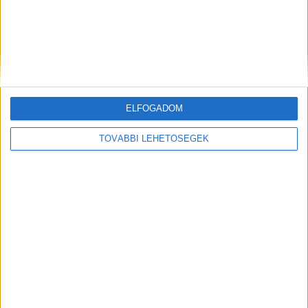
Hírlevél
ELFOGADOM
TOVÁBBI LEHETŐSÉGEK
feliratkozás
Iratkozz fel napi hírlevelünkre és kerülj képbe a média, az
ügynökségi és a reklám világ legfontosabb híreivel.
Email cím
*