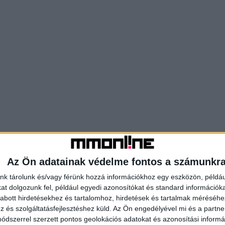
Az Ön adatainak védelme fontos a számunkr
nk tárolunk és/vagy férünk hozzá információkhoz egy eszközön, példáu
t dolgozunk fel, például egyedi azonosítókat és standard információk
abott hirdetésekhez és tartalomhoz, hirdetések és tartalmak méréséhe
és szolgáltatásfejlesztéshez küld.
Az Ön engedélyével mi és a partne
dszerrel szerzett pontos geolokációs adatokat és azonosítási informác