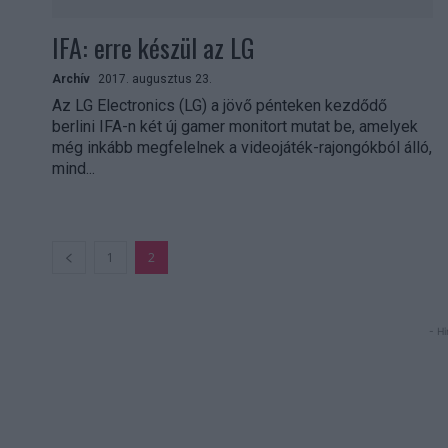
IFA: erre készül az LG
Archív
2017. augusztus 23.
Az LG Electronics (LG) a jövő pénteken kezdődő
berlini IFA-n két új gamer monitort mutat be, amelyek
még inkább megfelelnek a videojáték-rajongókból álló,
mind...
1
2
- Hi