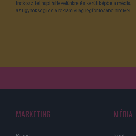
Iratkozz fel napi hírlevelünkre és kerülj képbe a média,
az ügynökségi és a reklám világ legfontosabb híreivel.
MARKETING
MÉDIA
Brand
Print