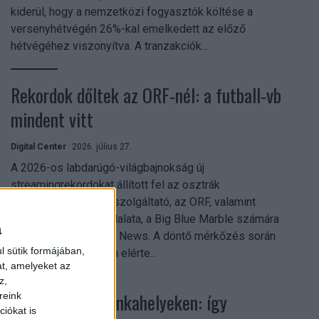
kiderül, hogy a nemzetközi fogyasztók költése a
versenyhétvégén 26%-kal emelkedett az előző
hétvégéhez viszonyítva. A tranzakciók...
Rekordok dőltek az ORF-nél: a futball-vb
mindent vitt
Digital Center
2026. július 27.
A 2026-os labdarúgó-világbajnokság új
streamingrekordokat állított fel az osztrák
közszolgálati műsorszolgáltató, az ORF, valamint
technológiai leányvállalata, a Big Blue Marble számára
a
– írja a Broadband TV News. A döntő mérkőzés során
l sütik formájában,
az átlagos nézőszám elérte...
at, amelyeket az
z,
Shadow AI a munkahelyeken: így
reink
iókat is