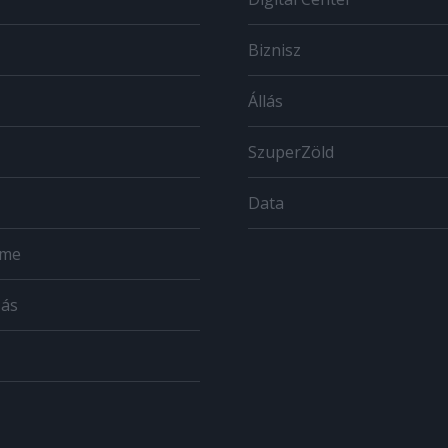
Biznisz
Állás
SzuperZöld
Data
ome
zás