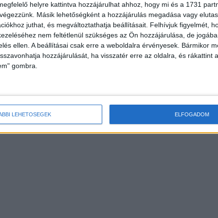
megfelelő helyre kattintva hozzájárulhat ahhoz, hogy mi és a 1731 partne
 végezzünk. Másik lehetőségként a hozzájárulás megadása vagy elutasí
iókhoz juthat, és megváltoztathatja beállításait.
Felhívjuk figyelmét, 
ezeléséhez nem feltétlenül szükséges az Ön hozzájárulása, de jogában 
zelés ellen. A beállításai csak erre a weboldalra érvényesek. Bármikor m
isszavonhatja hozzájárulását, ha visszatér erre az oldalra, és rákattint a
lem" gombra.
ÁBBI LEHETŐSÉGEK
ELFOGADOM