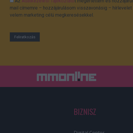
Az
Adatkezelési Tájékoztató
t megértettem és hozzájárul
mail címemre – hozzájárulásom visszavonásig – hírlevelet k
velem marketing célú megkeresésekkel.
BIZNISZ
Digital Center