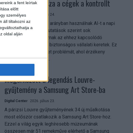
szerezhetik vissza a cégek a kontrollt
reink a fent leírtak
tása előtt
Digital Center
2026. július 24.
hogy személyes
áll tiltakozni az
A munkavállalók nagy arányban használnak AI-t a napi
egváltoztathatja a
munkában, ám friss kutatások szerint sok
z oldal alján
szervezetnél hiányoznak az ehhez kapcsolódó
világos irányelvek és biztonságos vállalati keretek. Ez
különösen ott jelenthet problémát, ahol érzékeny
üzleti információkkal...
Megérkezett a legendás Louvre-
gyűjtemény a Samsung Art Store-ba
Digital Center
2026. július 23.
A párizsi Louvre gyűjteményének 34 új műalkotása
most először csatlakozik a Samsung Art Store-hoz.
Ezzel a világ egyik leghíresebb múzeumának
összesen már 51 remekműve elérhető a Samsung