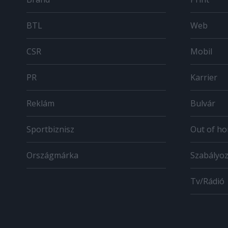
BTL
Web
CSR
Mobil
PR
Karrier
Reklám
Bulvár
Sportbiznisz
Out of h
Országmárka
Szabályo
Tv/Rádió