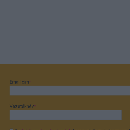
Email cím
*
Vezetéknév
*