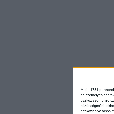
Mi és 1731 partnerei
és személyes adatoka
eszköz személyre sz
közönségmérésekhez 
eszközleolvasásos mó