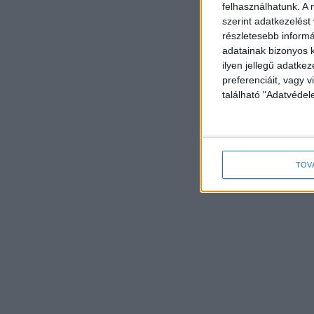
felhasználhatunk. A 
szerint adatkezelést
részletesebb informác
adatainak bizonyos k
ilyen jellegű adatke
preferenciáit, vagy v
található "Adatvéde
TOV