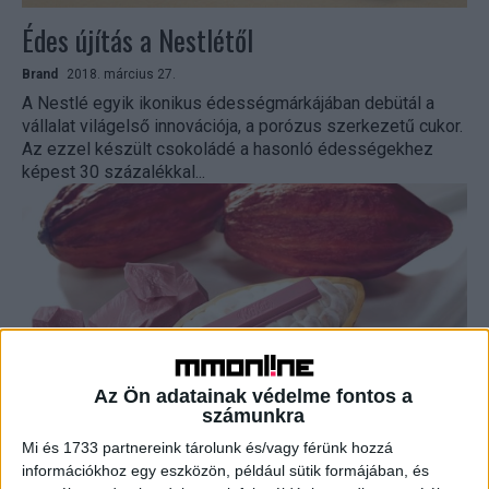
Édes újítás a Nestlétől
Brand
2018. március 27.
A Nestlé egyik ikonikus édességmárkájában debütál a
vállalat világelső innovációja, a porózus szerkezetű cukor.
Az ezzel készült csokoládé a hasonló édességekhez
képest 30 százalékkal...
Az Ön adatainak védelme fontos a
számunkra
Új csokit dob piacra a Nestlé
Mi és 1733 partnereink tárolunk és/vagy férünk hozzá
információkhoz egy eszközön, például sütik formájában, és
Brand
2018. január 18.