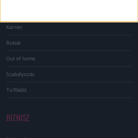
Mobil
Karrier
Bulvár
Out of home
Szabályozás
Tv/Rádió
BIZNISZ