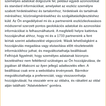
személyes adatokat dolgozunk fel, például egyedi azonosítókat
A Nestlé a világon elsőként dob piacra rubin csokoládéval
és standard információkat, amelyeket az eszköz személyre
készült édességet. A forradalmi újdonság a világsikerű
szabott hirdetésekhez és tartalomhoz, hirdetések és tartalmak
KitKat termékcsalád új tagja lesz, KitKat Chocolatory
méréséhez, közönségmérésekhez és szolgáltatásfejlesztéshez
Sublime...
küld.
Az Ön engedélyével mi és a partnereink eszközleolvasásos
módszerrel szerzett pontos geolokációs adatokat és azonosítási
információkat is felhasználhatunk. A megfelelő helyre kattintva
hozzájárulhat ahhoz, hogy mi és a 1733 partnereink a fent
leírtak szerint adatkezelést végezzünk. Másik lehetőségként a
hozzájárulás megadása vagy elutasítása előtt részletesebb
információkhoz juthat, és megváltoztathatja beállításait.
Felhívjuk figyelmét, hogy személyes adatainak bizonyos
kezeléséhez nem feltétlenül szükséges az Ön hozzájárulása, de
jogában áll tiltakozni az ilyen jellegű adatkezelés ellen. A
beállításai csak erre a weboldalra érvényesek. Bármikor
Bevásárolt a Ferrero
megváltoztathatja a preferenciáit, vagy visszavonhatja
hozzájárulását, ha visszatér erre az oldalra, és rákattint az oldal
Biznisz
2018. január 17.
alján található "Adatvédelem" gombra.
A Ferrero egy 2,8 milliárd dollár értékű ügylet keretében
megvásárolja a Nestlé egyesült államokbeli édesipari
részlegeit. A Nestlé édesipari tevékenysége az Egyesült
Államokban megközelítőleg...