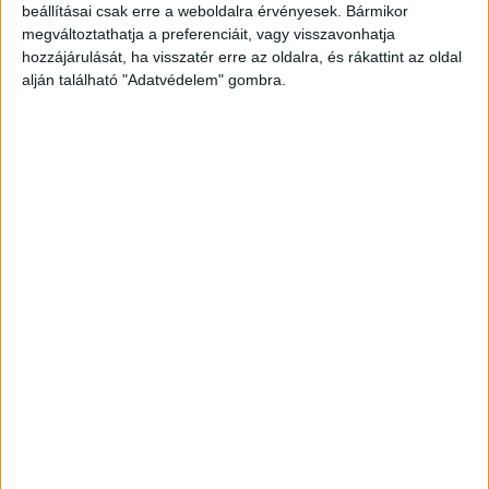
beállításai csak erre a weboldalra érvényesek. Bármikor
megváltoztathatja a preferenciáit, vagy visszavonhatja
hozzájárulását, ha visszatér erre az oldalra, és rákattint az oldal
alján található "Adatvédelem" gombra.
Korábbi adások
A rovat támogatói: