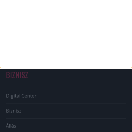
Bulvár
Out of home
Szabályozás
Tv/Rádió
BIZNISZ
Digital Center
Biznisz
Állás