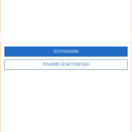
ELFOGADOM
Hírlevél
TOVÁBBI LEHETŐSÉGEK
feliratkozás
Iratkozz fel napi hírlevelünkre és kerülj képbe a média, az
ügynökségi és a reklám világ legfontosabb híreivel.
Email cím
*