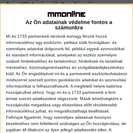
A szelfik terén erősítenek az új
okosmobilok
Az Ön adatainak védelme fontos a
Mobil
2022. szeptember 6.
számunkra
Számos új, úttörő okoseszközt mutatott be a Huawei
Mi és 1733 partnereink tárolunk és/vagy férünk hozzá
Technologies a 2022-es berlini IFA
információkhoz egy eszközön, például sütik formájában, és
szórakoztatóelektronikai vásáron. A látogatók a kiállításon
személyes adatokat dolgozunk fel, például egyedi azonosítókat
találkozhatnak először a gyártó innovatív...
és standard információkat, amelyeket az eszköz személyre
szabott hirdetésekhez és tartalomhoz, hirdetések és tartalmak
méréséhez, közönségmérésekhez és szolgáltatásfejlesztéshez
- Hirdetés -
küld.
Az Ön engedélyével mi és a partnereink eszközleolvasásos
módszerrel szerzett pontos geolokációs adatokat és azonosítási
információkat is felhasználhatunk. A megfelelő helyre kattintva
hozzájárulhat ahhoz, hogy mi és a 1733 partnereink a fent
leírtak szerint adatkezelést végezzünk. Másik lehetőségként a
hozzájárulás megadása vagy elutasítása előtt részletesebb
információkhoz juthat, és megváltoztathatja beállításait.
Felhívjuk figyelmét, hogy személyes adatainak bizonyos
kezeléséhez nem feltétlenül szükséges az Ön hozzájárulása, de
A RADIOCAFÉN
jogában áll tiltakozni az ilyen jellegű adatkezelés ellen. A