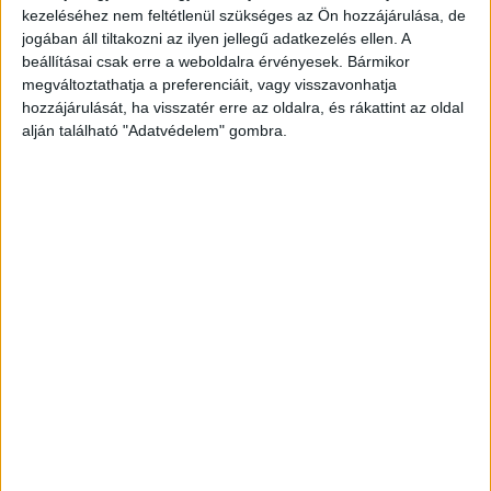
alkalmazkodni akarnak a nyitott gazdasághoz, a Samsung
kezeléséhez nem feltétlenül szükséges az Ön hozzájárulása, de
szakemberei szerint mindössze három év...
jogában áll tiltakozni az ilyen jellegű adatkezelés ellen. A
beállításai csak erre a weboldalra érvényesek. Bármikor
megváltoztathatja a preferenciáit, vagy visszavonhatja
- Hirdetés -
hozzájárulását, ha visszatér erre az oldalra, és rákattint az oldal
alján található "Adatvédelem" gombra.
A RADIOCAFÉN