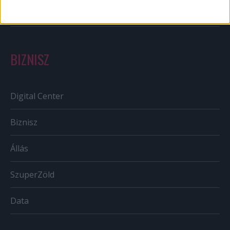
Tv/Rádió
BIZNISZ
Digital Center
Biznisz
Állás
SzuperZöld
Data