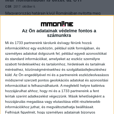
CSR
2017. október 6.
Magyarország határain kívül Romániában nyitotta meg
első pénzügyi oktatási központját, az OK Centert az OTP
Bank a romániai alapítványán keresztül. A 600 ezer eurós
beruházás...
Az Ön adatainak védelme fontos a
számunkra
Mi és 1733 partnereink tárolunk és/vagy férünk hozzá
információkhoz egy eszközön, például sütik formájában, és
személyes adatokat dolgozunk fel, például egyedi azonosítókat
és standard információkat, amelyeket az eszköz személyre
szabott hirdetésekhez és tartalomhoz, hirdetések és tartalmak
méréséhez, közönségmérésekhez és szolgáltatásfejlesztéshez
küld.
Az Ön engedélyével mi és a partnereink eszközleolvasásos
módszerrel szerzett pontos geolokációs adatokat és azonosítási
információkat is felhasználhatunk. A megfelelő helyre kattintva
Újabb kihívás előtt a vállalkozások
hozzájárulhat ahhoz, hogy mi és a 1733 partnereink a fent
leírtak szerint adatkezelést végezzünk. Másik lehetőségként a
Archív
2017. február 17.
hozzájárulás megadása vagy elutasítása előtt részletesebb
Nem maradt túl sok idejük a vállalkozásoknak, ha a
információkhoz juthat, és megváltoztathatja beállításait.
versenyképességük megtartása érdekében
Felhívjuk figyelmét, hogy személyes adatainak bizonyos