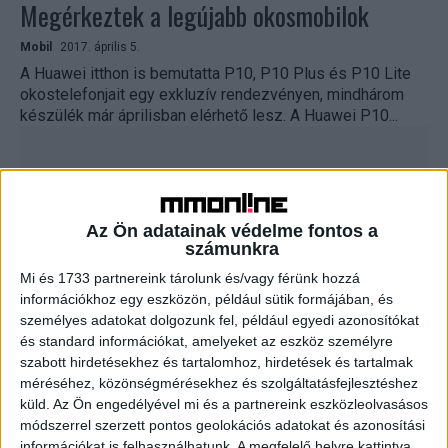
Megérkeztek a legújabb okosmobilok
Mobil
2017. április 5.
A Huawei itthon is bemutatta P10, P10 Plus és P10 Lite
okostelefonjait egy exkluzív rendezvényen, mindhárom
készülék már áprilisban elérhető lesz. A Huawei P10...
Az Ön adatainak védelme fontos a
számunkra
Mi és 1733 partnereink tárolunk és/vagy férünk hozzá
információkhoz egy eszközön, például sütik formájában, és
személyes adatokat dolgozunk fel, például egyedi azonosítókat
és standard információkat, amelyeket az eszköz személyre
Csúcsmobillal akciózik a Telenor
szabott hirdetésekhez és tartalomhoz, hirdetések és tartalmak
méréséhez, közönségmérésekhez és szolgáltatásfejlesztéshez
Mobil
2017. március 24.
küld.
Az Ön engedélyével mi és a partnereink eszközleolvasásos
Már előrendelhető a Huawei idei csúcsmobilja, a P10 a
módszerrel szerzett pontos geolokációs adatokat és azonosítási
Telenornál. Az első száz megrendeléshez most egy
információkat is felhasználhatunk. A megfelelő helyre kattintva