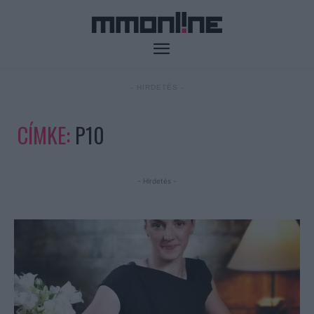
- HIRDETÉS -
CÍMKE:
P10
- Hirdetés -