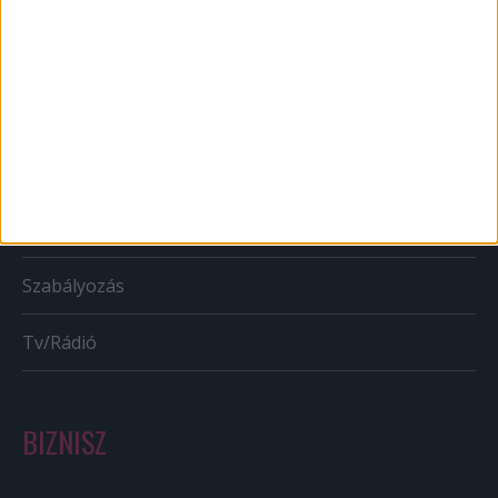
Web
Mobil
Karrier
Bulvár
Out of home
Szabályozás
Tv/Rádió
BIZNISZ