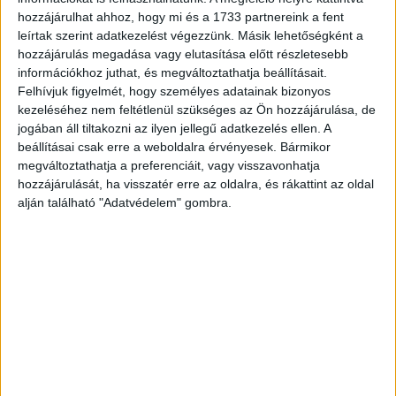
harmincezer forint értékű kiegészítő-csomag is jár a
hozzájárulhat ahhoz, hogy mi és a 1733 partnereink a fent
készülék...
leírtak szerint adatkezelést végezzünk. Másik lehetőségként a
hozzájárulás megadása vagy elutasítása előtt részletesebb
információkhoz juthat, és megváltoztathatja beállításait.
Felhívjuk figyelmét, hogy személyes adatainak bizonyos
kezeléséhez nem feltétlenül szükséges az Ön hozzájárulása, de
jogában áll tiltakozni az ilyen jellegű adatkezelés ellen. A
beállításai csak erre a weboldalra érvényesek. Bármikor
megváltoztathatja a preferenciáit, vagy visszavonhatja
hozzájárulását, ha visszatér erre az oldalra, és rákattint az oldal
alján található "Adatvédelem" gombra.
Új csúcsmobil a Vodafone-nál
Mobil
2017. március 22.
Szerdától előrendelhető a Vodafone-nál az új Huawei P10
okostelefon, a barcelonai mobil világkiállítás egyik nagy
sztárja. Az előrendelési időszakban a telefonhoz egy
különleges tartozékcsomag...