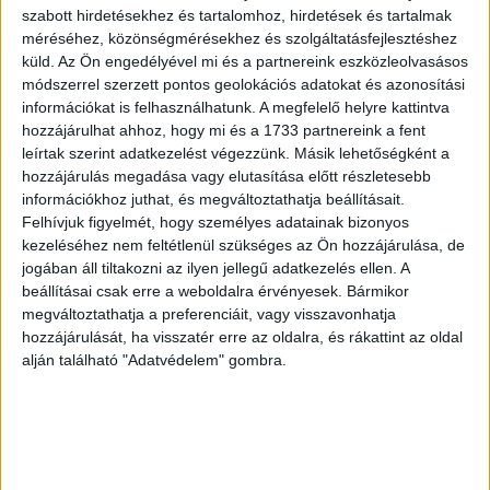
kijelző zárolását.
szabott hirdetésekhez és tartalomhoz, hirdetések és tartalmak
méréséhez, közönségmérésekhez és szolgáltatásfejlesztéshez
A P10 hátlapján dupla, 20 és 12 megapixeles kamera
küld.
Az Ön engedélyével mi és a partnereink eszközleolvasásos
található, amelyet az előlapi 8 megapixeles kamerához
módszerrel szerzett pontos geolokációs adatokat és azonosítási
információkat is felhasználhatunk. A megfelelő helyre kattintva
hasonlóan a Huawei a legendás fényképezőgép-gyártó
hozzájárulhat ahhoz, hogy mi és a 1733 partnereink a fent
Leicával együttműködésben tervezett. A hátlapi kamerák
leírtak szerint adatkezelést végezzünk. Másik lehetőségként a
egyike színes, a másik fekete-fehér képeket rögzít, az
hozzájárulás megadása vagy elutasítása előtt részletesebb
általuk begyűjtött vizuális információk vegyítésével pedig
információkhoz juthat, és megváltoztathatja beállításait.
kimagasló képminőség érhető el, az automatikus fókusz
Felhívjuk figyelmét, hogy személyes adatainak bizonyos
ráadásul kevés fénynél is megbízhatóan állítja élesre a
kezeléséhez nem feltétlenül szükséges az Ön hozzájárulása, de
képet.
jogában áll tiltakozni az ilyen jellegű adatkezelés ellen. A
beállításai csak erre a weboldalra érvényesek. Bármikor
megváltoztathatja a preferenciáit, vagy visszavonhatja
A készülék beépített, 64 gigabájtos háttértárát akár
hozzájárulását, ha visszatér erre az oldalra, és rákattint az oldal
további 256 gigabájttal lehet bővíteni microSD-kártyával,
alján található "Adatvédelem" gombra.
emellett a P10-es támogatja a jelenlegi leggyorsabb, akár
450Mbps-os letöltési sebességet biztosítani képes LTE
Advanced technológiát is. A beépített 3200
milliamperórás akkumulátorral átlagos használat mellett
akár két napos üzemidőt is el lehet érni.