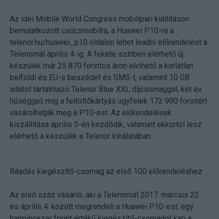
Az idei Mobile World Congress mobilipari kiállításon
bemutatkozott csúcsmobilra, a Huawei P10-re a
telenor.hu/huawei_p10 oldalon lehet leadni előrendelést a
Telenornál április 4-ig. A fekete színben elérhető új
készülék már 25 870 forintos áron elvihető a korlátlan
belföldi és EU-s beszédet és SMS-t, valamint 10 GB
adatot tartalmazó Telenor Blue XXL díjcsomaggal, két év
hűséggel; míg a feltöltőkártyás ügyfelek 172 990 forintért
vásárolhatják meg a P10-est. Az előrendelések
kiszállítása április 5-én kezdődik, valamint ekkortól lesz
elérhető a készülék a Telenor kínálatában.
Ráadás kiegészítő-csomag az első 100 előrendeléshez
Az első száz vásárló, aki a Telenornál 2017. március 22.
és április 4. között megrendeli a Huawei P10-est, egy
harmincezer forint értékű kiegészítő-csomagot kap a