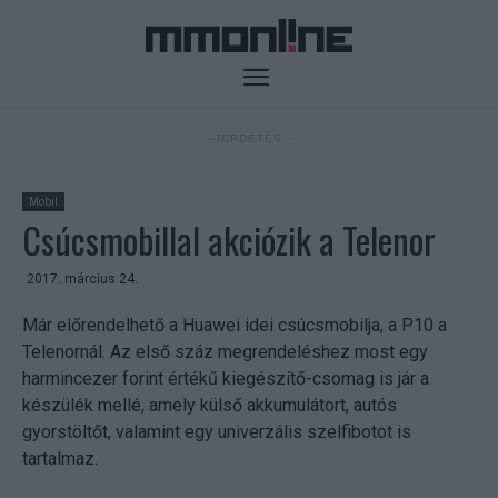
- HIRDETÉS -
Mobil
Csúcsmobillal akciózik a Telenor
2017. március 24.
Már előrendelhető a Huawei idei csúcsmobilja, a P10 a
Telenornál. Az első száz megrendeléshez most egy
harmincezer forint értékű kiegészítő-csomag is jár a
készülék mellé, amely külső akkumulátort, autós
gyorstöltőt, valamint egy univerzális szelfibotot is
tartalmaz.