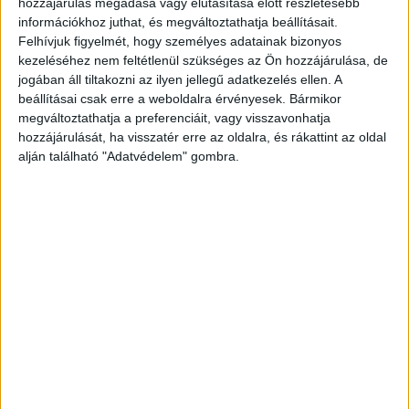
hozzájárulás megadása vagy elutasítása előtt részletesebb
Párizsban egy exkluzív sajtóeseményen jelentette be az
információkhoz juthat, és megváltoztathatja beállításait.
együttműködést a világhírű szuperhőst alakító izraeli...
Felhívjuk figyelmét, hogy személyes adatainak bizonyos
kezeléséhez nem feltétlenül szükséges az Ön hozzájárulása, de
jogában áll tiltakozni az ilyen jellegű adatkezelés ellen. A
beállításai csak erre a weboldalra érvényesek. Bármikor
megváltoztathatja a preferenciáit, vagy visszavonhatja
hozzájárulását, ha visszatér erre az oldalra, és rákattint az oldal
alján található "Adatvédelem" gombra.
Különleges mobilt mutatott be a Huawei
Mobil
2018. március 28.
Párizsban mutatta be új csúcstelefonjait a Huawei, a P20
Pro hátoldalán már 3 kamerát találhatunk, ami egészen új
lehetőségeket kínál a fotózásban. Tegnap mutatta...
- Hirdetés -