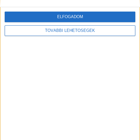
vissza a cégek a kontrollt
Digital Center
2026. július 24.
ELFOGADOM
A munkavállalók nagy arányban használnak AI-t a napi
munkában, ám friss kutatások szerint sok szervezetnél
TOVÁBBI LEHETŐSÉGEK
hiányoznak az ehhez kapcsolódó világos irányelvek és
biztonságos vállalati keretek. Ez különösen ott jelenthet
problémát, ahol érzékeny üzleti információkkal...
Hírlevél