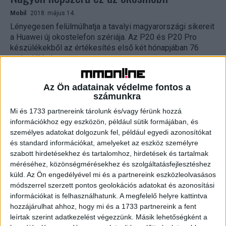
Mobil
2018. május 14.
Lényegesen felülmúlhatja a tavalyi magyarországi sikereit
a Huawei új okostelefon szériája. Az P20 és P20 Pro
készülékekből az értékesítés első két hónapjában 76
százalékkal...
Az Ön adatainak védelme fontos a
számunkra
Mi és 1733 partnereink tárolunk és/vagy férünk hozzá
információkhoz egy eszközön, például sütik formájában, és
személyes adatokat dolgozunk fel, például egyedi azonosítókat
és standard információkat, amelyeket az eszköz személyre
szabott hirdetésekhez és tartalomhoz, hirdetések és tartalmak
méréséhez, közönségmérésekhez és szolgáltatásfejlesztéshez
küld.
Az Ön engedélyével mi és a partnereink eszközleolvasásos
Csodanővel kampányol a Huawei
módszerrel szerzett pontos geolokációs adatokat és azonosítási
információkat is felhasználhatunk. A megfelelő helyre kattintva
Brand
2018. március 28.
hozzájárulhat ahhoz, hogy mi és a 1733 partnereink a fent
Újabb világsztár csatlakozott a Huawei
leírtak szerint adatkezelést végezzünk. Másik lehetőségként a
márkanagyköveteihez Gal Gadot személyében. A vállalat