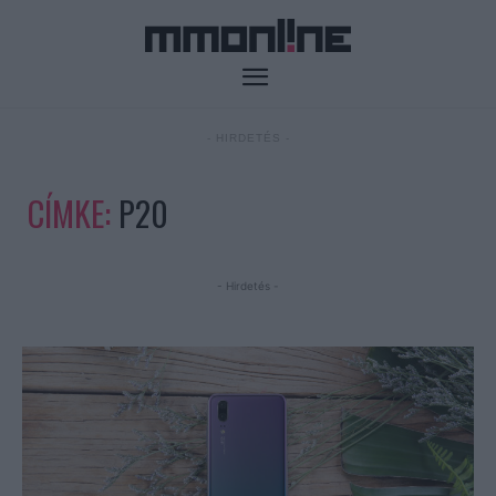
- HIRDETÉS -
CÍMKE:
P20
- Hirdetés -