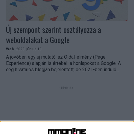
Új szempont szerint osztályozza a
weboldalakat a Google
Web
2020. június 10.
A jövőben egy új mutató, az Oldal-élmény (Page
Experience) alapján is értékeli a honlapokat a Google. A
cég hivatalos blogján bejelentett, de 2021-ben induló...
- Hirdetés -