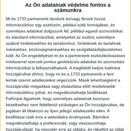
Az Ön adatainak védelme fontos a
A RADIOCAFÉN
számunkra
Mi és 1733 partnereink tárolunk és/vagy férünk hozzá
információkhoz egy eszközön, például sütik formájában, és
személyes adatokat dolgozunk fel, például egyedi azonosítókat
és standard információkat, amelyeket az eszköz személyre
szabott hirdetésekhez és tartalomhoz, hirdetések és tartalmak
méréséhez, közönségmérésekhez és szolgáltatásfejlesztéshez
küld.
Az Ön engedélyével mi és a partnereink eszközleolvasásos
módszerrel szerzett pontos geolokációs adatokat és azonosítási
információkat is felhasználhatunk. A megfelelő helyre kattintva
hozzájárulhat ahhoz, hogy mi és a 1733 partnereink a fent
leírtak szerint adatkezelést végezzünk. Másik lehetőségként a
Korábbi adások
hozzájárulás megadása vagy elutasítása előtt részletesebb
információkhoz juthat, és megváltoztathatja beállításait.
A rovat támogatói:
Felhívjuk figyelmét, hogy személyes adatainak bizonyos
kezeléséhez nem feltétlenül szükséges az Ön hozzájárulása, de
jogában áll tiltakozni az ilyen jellegű adatkezelés ellen. A
beállításai csak erre a weboldalra érvényesek. Bármikor
megváltoztathatja a preferenciáit, vagy visszavonhatja
hozzájárulását, ha visszatér erre az oldalra, és rákattint az oldal