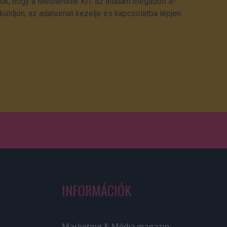
ok, hogy a MédiaHírek Kft. az általam megadott e-
üldjön, az adataimat kezelje és kapcsolatba lépjen
INFORMÁCIÓK
Marketing & Média magazin