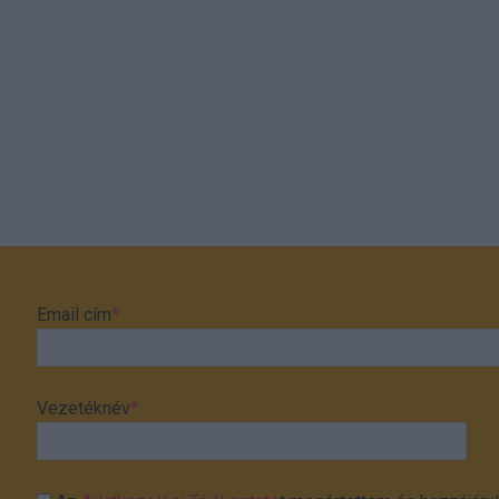
Email cím
*
Vezetéknév
*