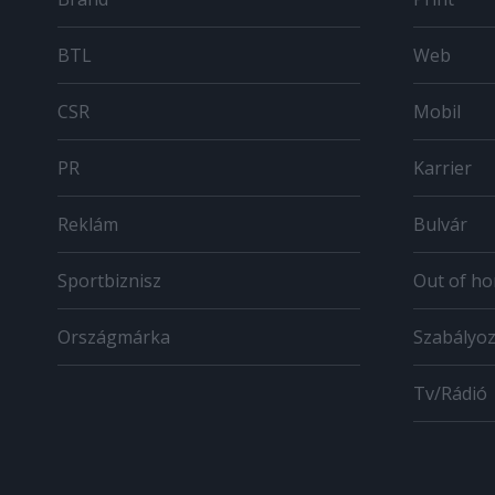
BTL
Web
CSR
Mobil
PR
Karrier
Reklám
Bulvár
Sportbiznisz
Out of h
Országmárka
Szabályo
Tv/Rádió