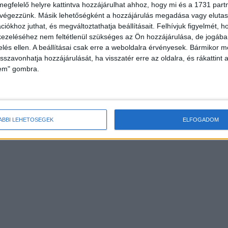
megfelelő helyre kattintva hozzájárulhat ahhoz, hogy mi és a 1731 partne
 végezzünk. Másik lehetőségként a hozzájárulás megadása vagy elutasí
iókhoz juthat, és megváltoztathatja beállításait.
Felhívjuk figyelmét, 
ezeléséhez nem feltétlenül szükséges az Ön hozzájárulása, de jogában 
zelés ellen. A beállításai csak erre a weboldalra érvényesek. Bármikor m
isszavonhatja hozzájárulását, ha visszatér erre az oldalra, és rákattint a
lem" gombra.
ÁBBI LEHETŐSÉGEK
ELFOGADOM