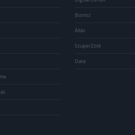
Biznisz
Állás
SzuperZöld
Data
ome
zás