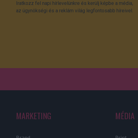
Iratkozz fel napi hírlevelünkre és kerülj képbe a média,
az ügynökségi és a reklám világ legfontosabb híreivel.
MARKETING
MÉDIA
Brand
Print