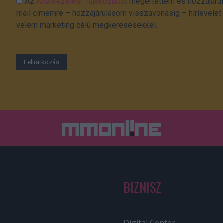
Az
Adatkezelési Tájékoztató
t megértettem és hozzájárul
mail címemre – hozzájárulásom visszavonásig – hírlevelet k
velem marketing célú megkeresésekkel.
BIZNISZ
Digital Center