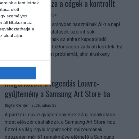
szerezhetik vissza a cégek a kontrollt
reink a fent leírtak
tása előtt
Digital Center
2026. július 24.
hogy személyes
áll tiltakozni az
A munkavállalók nagy arányban használnak AI-t a napi
egváltoztathatja a
munkában, ám friss kutatások szerint sok
z oldal alján
szervezetnél hiányoznak az ehhez kapcsolódó
világos irányelvek és biztonságos vállalati keretek. Ez
különösen ott jelenthet problémát, ahol érzékeny
üzleti információkkal...
Megérkezett a legendás Louvre-
gyűjtemény a Samsung Art Store-ba
Digital Center
2026. július 23.
A párizsi Louvre gyűjteményének 34 új műalkotása
most először csatlakozik a Samsung Art Store-hoz.
Ezzel a világ egyik leghíresebb múzeumának
összesen már 51 remekműve elérhető a Samsung