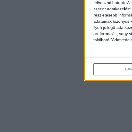
felhasználhatunk. A 
szerint adatkezelést
részletesebb informác
adatainak bizonyos k
ilyen jellegű adatke
preferenciáit, vagy v
található "Adatvéde
TOV