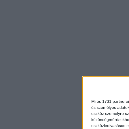
Mi és 1731 partnerei
és személyes adatoka
eszköz személyre sz
közönségmérésekhez 
eszközleolvasásos mó