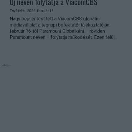
Új néven folytatja a ViacomCBS
Tv/Rádió
2022. február 16.
Nagy bejelentést tett a ViacomCBS globális
médiavállalat a tegnapi befektetői tájékoztatóján:
február 16-tól Paramount Globalként – röviden
Paramount néven – folytatja működését. Ezen felül...
rdetés -