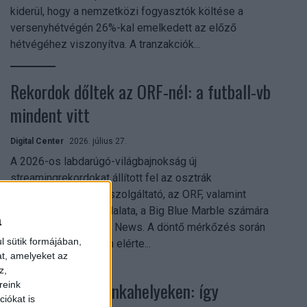
kiderül, hogy a nemzetközi fogyasztók költése a
versenyhétvégén 26%-kal emelkedett az előző
hétvégéhez viszonyítva. A tranzakciók...
Rekordok dőltek az ORF-nél: a futball-vb
mindent vitt
Digital Center
2026. július 27.
A 2026-os labdarúgó-világbajnokság új
streamingrekordokat állított fel az osztrák
közszolgálati műsorszolgáltató, az ORF, valamint
technológiai leányvállalata, a Big Blue Marble számára
a
– írja a Broadband TV News. A döntő mérkőzés során
l sütik formájában,
az átlagos nézőszám elérte...
at, amelyeket az
z,
Shadow AI a munkahelyeken: így
reink
iókat is