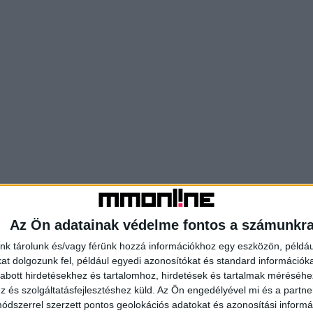
Az Ön adatainak védelme fontos a számunkr
nk tárolunk és/vagy férünk hozzá információkhoz egy eszközön, példáu
t dolgozunk fel, például egyedi azonosítókat és standard információk
abott hirdetésekhez és tartalomhoz, hirdetések és tartalmak méréséhe
és szolgáltatásfejlesztéshez küld.
Az Ön engedélyével mi és a partne
dszerrel szerzett pontos geolokációs adatokat és azonosítási informác