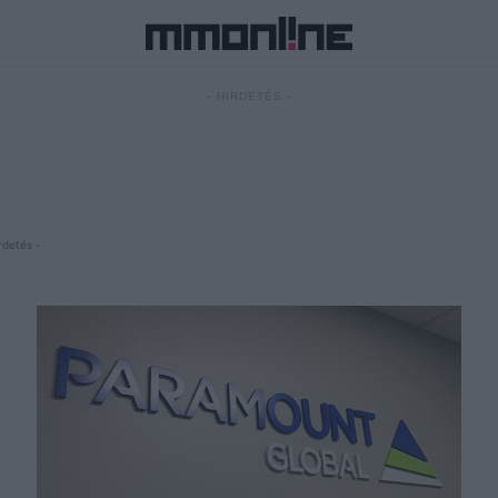
- HIRDETÉS -
rdetés -