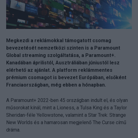
Megkezdi a reklámokkal támogatott csomag
bevezetését nemzetközi szinten is a Paramount
Global streaming szolgáltatása, a Paramount+.
Kanadában áprilistól, Ausztráliában júniustól lesz
elérhető az ajánlat. A platform reklámmentes
prémium csomagot is bevezet Európában, elsőként
Franciaországban, még ebben a hónapban.
A Paramount+ 2022-ben 45 országban indult el, és olyan
műsorokat kínál, mint a Lioness, a Tulsa King és a Taylor
Sheridan-féle Yellowstone, valamint a Star Trek: Strange
New Worlds és a hamarosan megjelenő The Curse című
dráma.