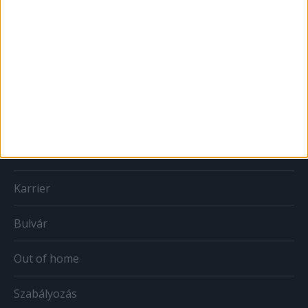
MÉDIA
Print
Web
Mobil
Karrier
Bulvár
Out of home
Szabályozás