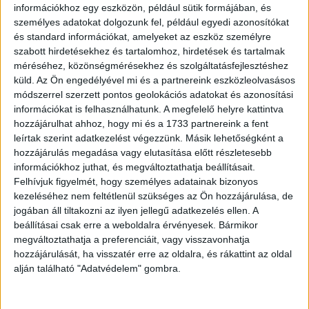
támogatott „Basic” ajánlat bevezetésével a nemzetközi
információkhoz egy eszközön, például sütik formájában, és
személyes adatokat dolgozunk fel, például egyedi azonosítókat
piacokon tartalmainkat még versenyképesebb áron
és standard információkat, amelyeket az eszköz személyre
kínálhatjuk, így végső soron növelhetjük elérésünket és
szabott hirdetésekhez és tartalomhoz, hirdetések és tartalmak
bővíthetjük a partnereinknek kínált hirdetési kínálatunkat” -
méréséhez, közönségmérésekhez és szolgáltatásfejlesztéshez
jelezte Marco Nobili, a Paramount+ ügyvezető alelnöke és
küld.
Az Ön engedélyével mi és a partnereink eszközleolvasásos
nemzetközi vezérigazgatója.
módszerrel szerzett pontos geolokációs adatokat és azonosítási
információkat is felhasználhatunk. A megfelelő helyre kattintva
hozzájárulhat ahhoz, hogy mi és a 1733 partnereink a fent
A jelek szerint elkerülhetetlen a modellváltás a streaming
leírtak szerint adatkezelést végezzünk. Másik lehetőségként a
szolgáltatásoknál és a kizárólag az előfizetésekre
hozzájárulás megadása vagy elutasítása előtt részletesebb
támaszkodó koncepció helyett egyre több platform lép
információkhoz juthat, és megváltoztathatja beállításait.
piacra hirdetésekkel támogatott ajánlattal is. Legutóbb az
Felhívjuk figyelmét, hogy személyes adatainak bizonyos
Amazon Prime Video lépett erre az útra, de a Netflix, a
kezeléséhez nem feltétlenül szükséges az Ön hozzájárulása, de
Disney+ és a Max is próbálkozik már ezzel a
jogában áll tiltakozni az ilyen jellegű adatkezelés ellen. A
konstrukcióval.
beállításai csak erre a weboldalra érvényesek. Bármikor
megváltoztathatja a preferenciáit, vagy visszavonhatja
hozzájárulását, ha visszatér erre az oldalra, és rákattint az oldal
alján található "Adatvédelem" gombra.
OLVASTA MÁR?