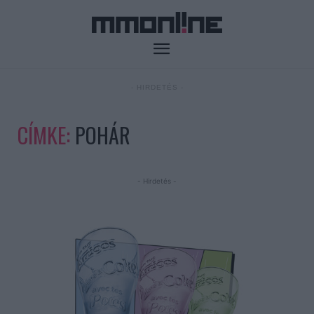
- HIRDETÉS -
CÍMKE:
POHÁR
- Hirdetés -