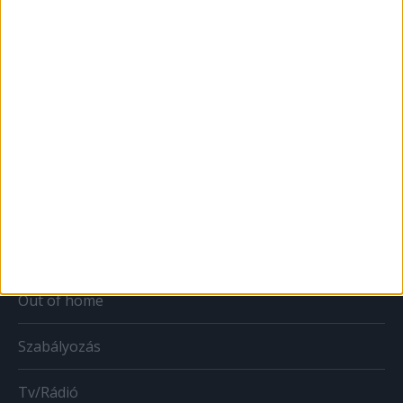
MÉDIA
Print
Web
Mobil
Karrier
Bulvár
Out of home
Szabályozás
Tv/Rádió