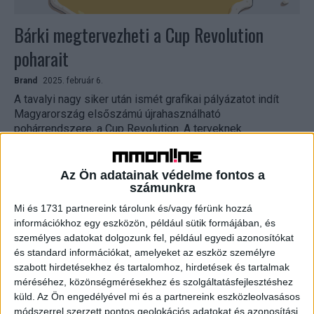
Bárki megtervezheti a Cup Revolution
poharait
Brand
2025. február 6.
A tavalyi nagy siker után ismét grafikai pályázatot indít
Magyarország elsőszámú újrahasználható
pohárrendszere, a Cup Revolution. A terveknek
Magyarország 11 turisztikai térségének valamelyikéhez
kell...
Az Ön adatainak védelme fontos a
számunkra
Mi és 1731 partnereink tárolunk és/vagy férünk hozzá
információkhoz egy eszközön, például sütik formájában, és
személyes adatokat dolgozunk fel, például egyedi azonosítókat
és standard információkat, amelyeket az eszköz személyre
szabott hirdetésekhez és tartalomhoz, hirdetések és tartalmak
méréséhez, közönségmérésekhez és szolgáltatásfejlesztéshez
küld.
Az Ön engedélyével mi és a partnereink eszközleolvasásos
módszerrel szerzett pontos geolokációs adatokat és azonosítási