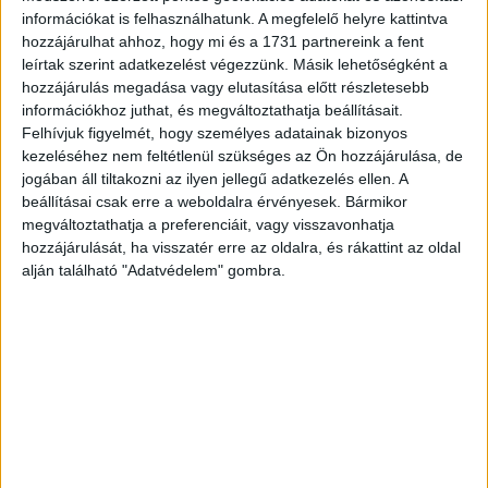
Kampányol a Starbucks
információkat is felhasználhatunk. A megfelelő helyre kattintva
hozzájárulhat ahhoz, hogy mi és a 1731 partnereink a fent
CSR
2019. január 30.
leírtak szerint adatkezelést végezzünk. Másik lehetőségként a
A Starbucks 2019 első negyedévében kampányt indít,
hozzájárulás megadása vagy elutasítása előtt részletesebb
amelynek célja, hogy papírpohár helyett a környezetbarát
információkhoz juthat, és megváltoztathatja beállításait.
alternatív megoldások mellett döntsenek a magyar
Felhívjuk figyelmét, hogy személyes adatainak bizonyos
fogyasztók. A Starbucks amellett,...
kezeléséhez nem feltétlenül szükséges az Ön hozzájárulása, de
jogában áll tiltakozni az ilyen jellegű adatkezelés ellen. A
beállításai csak erre a weboldalra érvényesek. Bármikor
megváltoztathatja a preferenciáit, vagy visszavonhatja
hozzájárulását, ha visszatér erre az oldalra, és rákattint az oldal
alján található "Adatvédelem" gombra.
Karácsonyi meglepetés a Starbuckstól
Brand
2018. november 26.
A Starbucks történetében először idén karácsonykor új