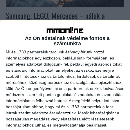
Samsung, LEGO, Mercedes – náluk a
legjobb dolgozni
Brand
2021. május 25.
Az Ön adatainak védelme fontos a
Egy helyet előre lépve a dobogón a Samsung lett a
számunkra
legvonzóbb hazai munkáltató, a második helyet a LEGO
Mi és 1733 partnereink tárolunk és/vagy férünk hozzá
nyerte el, a harmadik helyezett pedig...
információkhoz egy eszközön, például sütik formájában, és
személyes adatokat dolgozunk fel, például egyedi azonosítókat
és standard információkat, amelyeket az eszköz személyre
szabott hirdetésekhez és tartalomhoz, hirdetések és tartalmak
méréséhez, közönségmérésekhez és szolgáltatásfejlesztéshez
küld.
Az Ön engedélyével mi és a partnereink eszközleolvasásos
módszerrel szerzett pontos geolokációs adatokat és azonosítási
információkat is felhasználhatunk. A megfelelő helyre kattintva
hozzájárulhat ahhoz, hogy mi és a 1733 partnereink a fent
leírtak szerint adatkezelést végezzünk. Másik lehetőségként a
hozzájárulás megadása vagy elutasítása előtt részletesebb
Díjat nyert a Vodafone
információkhoz juthat, és megváltoztathatja beállításait.