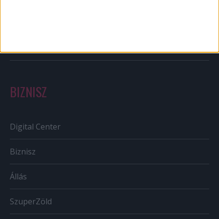
Szabályozás
Tv/Rádió
BIZNISZ
Digital Center
Biznisz
Állás
SzuperZöld