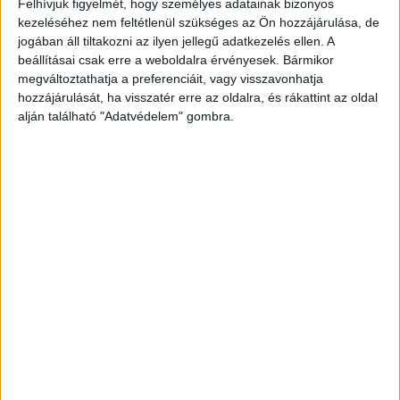
Felhívjuk figyelmét, hogy személyes adatainak bizonyos
Brand
2018. április 13.
kezeléséhez nem feltétlenül szükséges az Ön hozzájárulása, de
Idén ötödik alkalommal osztották ki a Randstad Employer
jogában áll tiltakozni az ilyen jellegű adatkezelés ellen. A
Brand Research Díjakat, melynek célja a munkavállalók
beállításai csak erre a weboldalra érvényesek. Bármikor
véleménye alapján a legvonzóbb hazai munkáltatók
megváltoztathatja a preferenciáit, vagy visszavonhatja
méltatása. A világ...
hozzájárulását, ha visszatér erre az oldalra, és rákattint az oldal
alján található "Adatvédelem" gombra.
- Hirdetés -
A RADIOCAFÉN