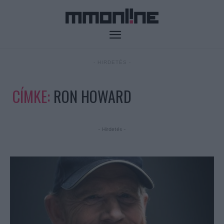
- HIRDETÉS -
CÍMKE:
RON HOWARD
- Hirdetés -