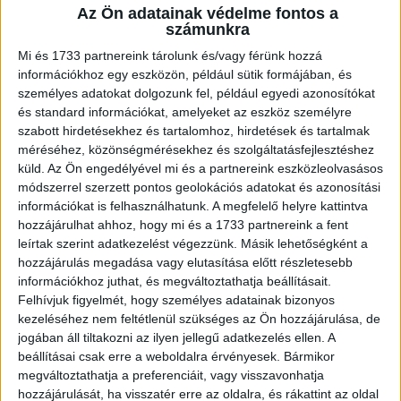
Az Ön adatainak védelme fontos a
A RADIOCAFÉN
számunkra
Mi és 1733 partnereink tárolunk és/vagy férünk hozzá
információkhoz egy eszközön, például sütik formájában, és
személyes adatokat dolgozunk fel, például egyedi azonosítókat
és standard információkat, amelyeket az eszköz személyre
szabott hirdetésekhez és tartalomhoz, hirdetések és tartalmak
méréséhez, közönségmérésekhez és szolgáltatásfejlesztéshez
küld.
Az Ön engedélyével mi és a partnereink eszközleolvasásos
módszerrel szerzett pontos geolokációs adatokat és azonosítási
információkat is felhasználhatunk. A megfelelő helyre kattintva
hozzájárulhat ahhoz, hogy mi és a 1733 partnereink a fent
Korábbi adások
leírtak szerint adatkezelést végezzünk. Másik lehetőségként a
hozzájárulás megadása vagy elutasítása előtt részletesebb
A rovat támogatói:
információkhoz juthat, és megváltoztathatja beállításait.
Felhívjuk figyelmét, hogy személyes adatainak bizonyos
kezeléséhez nem feltétlenül szükséges az Ön hozzájárulása, de
jogában áll tiltakozni az ilyen jellegű adatkezelés ellen. A
beállításai csak erre a weboldalra érvényesek. Bármikor
megváltoztathatja a preferenciáit, vagy visszavonhatja
hozzájárulását, ha visszatér erre az oldalra, és rákattint az oldal