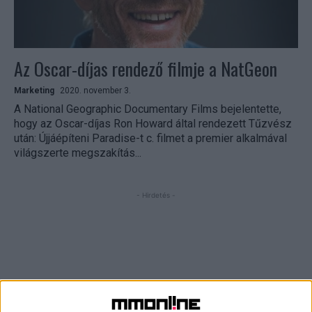
Az Oscar-díjas rendező filmje a NatGeon
Marketing
2020. november 3.
A National Geographic Documentary Films bejelentette,
hogy az Oscar-díjas Ron Howard által rendezett Tűzvész
után: Újjáépíteni Paradise-t c. filmet a premier alkalmával
világszerte megszakítás...
- Hirdetés -