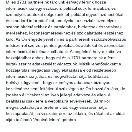
Mi és 1731 partnereink tárolunk és/vagy férünk hozzá
információkhoz egy eszközön, például sütik formájában, és
személyes adatokat dolgozunk fel, például egyedi azonosítókat
és standard információkat, amelyeket az eszköz személyre
szabott hirdetésekhez és tartalomhoz, hirdetések és tartalmak
méréséhez, közönségmérésekhez és szolgáltatásfejlesztéshez
küld.
Az Ön engedélyével mi és a partnereink eszközleolvasásos
módszerrel szerzett pontos geolokációs adatokat és azonosítási
információkat is felhasználhatunk. A megfelelő helyre kattintva
Ezt tudják a legújabb okosmobilok
hozzájárulhat ahhoz, hogy mi és a 1731 partnereink a fent
leírtak szerint adatkezelést végezzünk. Másik lehetőségként a
Mobil
2017. március 30.
hozzájárulás megadása vagy elutasítása előtt részletesebb
A Samsung Electronics bemutatta új Galaxy S8 és S8+
információkhoz juthat, és megváltoztathatja beállításait.
okostelefonjait, amelyek a lényegében keretmentes
Felhívjuk figyelmét, hogy személyes adatainak bizonyos
kialakításukkal áttörik az okostelefonok megszokott
kezeléséhez nem feltétlenül szükséges az Ön hozzájárulása, de
határait, miközben számos új szolgáltatást...
jogában áll tiltakozni az ilyen jellegű adatkezelés ellen. A
beállításai csak erre a weboldalra érvényesek. Bármikor
megváltoztathatja a preferenciáit, vagy visszavonhatja
hozzájárulását, ha visszatér erre az oldalra, és rákattint az oldal
alján található "Adatvédelem" gombra.