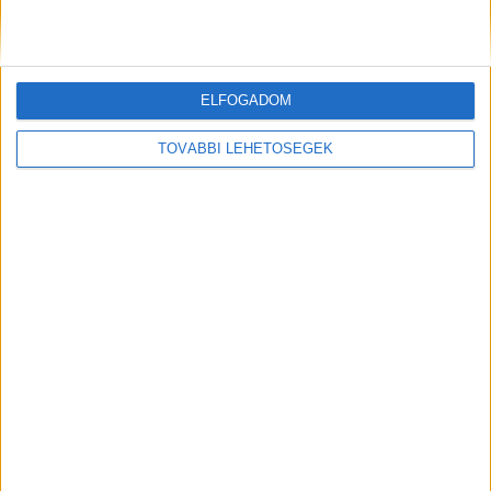
ELFOGADOM
TOVÁBBI LEHETŐSÉGEK
Magyar módszerrel újít a Samsung
Mobil
2017. január 19.
A Samsung legújabb innovációja, amelyet egy magyar
kutatócsoport módszerét használva fejlesztett,
színtévesztő emberek millióinak életminőségét fogja
jelentősen javítani. A SeeColors a világ első olyan...
23
24
25