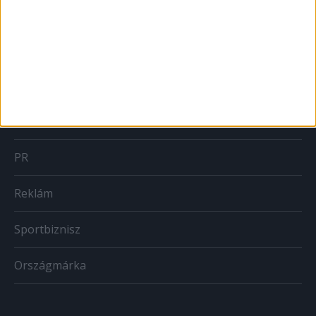
Brand
BTL
CSR
PR
Reklám
Sportbiznisz
Országmárka