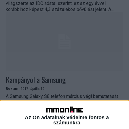
világszerte az IDC adatai szerint, ez az egy évvel
korábbihoz képest 4,3 százalékos bővülést jelent. A...
Kampányol a Samsung
Reklám
2017. április 19.
A Samsung Galaxy S8 telefon március végi bemutatását
követően a Samsung marketingpartnereivel, a Leo
Burnettel és a Turner Duckworth-szel közösen indította el
integrált termék-...
Az Ön adatainak védelme fontos a
számunkra