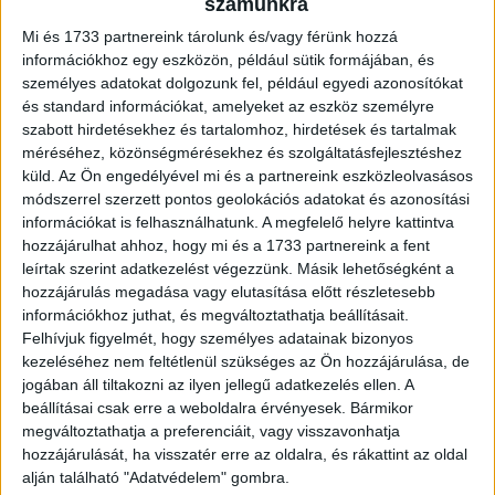
számunkra
szerint az apartmanok és...
Mi és 1733 partnereink tárolunk és/vagy férünk hozzá
információkhoz egy eszközön, például sütik formájában, és
személyes adatokat dolgozunk fel, például egyedi azonosítókat
és standard információkat, amelyeket az eszköz személyre
szabott hirdetésekhez és tartalomhoz, hirdetések és tartalmak
méréséhez, közönségmérésekhez és szolgáltatásfejlesztéshez
küld.
Az Ön engedélyével mi és a partnereink eszközleolvasásos
módszerrel szerzett pontos geolokációs adatokat és azonosítási
információkat is felhasználhatunk. A megfelelő helyre kattintva
hozzájárulhat ahhoz, hogy mi és a 1733 partnereink a fent
leírtak szerint adatkezelést végezzünk. Másik lehetőségként a
Valentin-nap: ide utaznak a szerelmesek
hozzájárulás megadása vagy elutasítása előtt részletesebb
információkhoz juthat, és megváltoztathatja beállításait.
Kutatás
2026. február 12.
Felhívjuk figyelmét, hogy személyes adatainak bizonyos
Valentin-nap hétvégéjén a Szallas.hu belföldi
kezeléséhez nem feltétlenül szükséges az Ön hozzájárulása, de
foglalásainak háromnegyede két főre szól. A többség két
jogában áll tiltakozni az ilyen jellegű adatkezelés ellen. A
éjszakára foglal, hotelt választ, azon belül is a
beállításai csak erre a weboldalra érvényesek. Bármikor
négycsillagos kategória emelkedik...
megváltoztathatja a preferenciáit, vagy visszavonhatja
hozzájárulását, ha visszatér erre az oldalra, és rákattint az oldal
alján található "Adatvédelem" gombra.