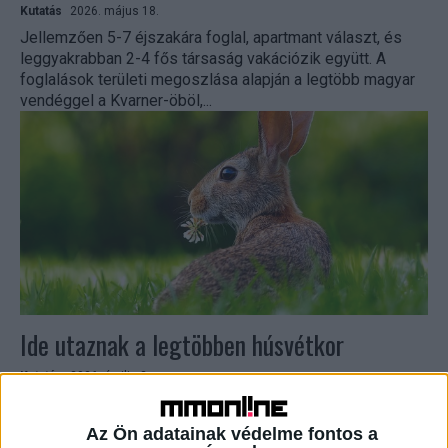
Kutatás
2026. május 18.
Jellemzően 5-7 éjszakára foglal, apartmant választ, és
leggyakrabban 2-4 fős társaság vakációzik együtt. A
foglalások területi megoszlása alapján a legtöbb magyar
vendéggel a Kvarner-öböl,...
Ide utaznak a legtöbben húsvétkor
Kutatás
2026. április 2.
Az észak-magyarországi régió és a klasszikus
fürdővárosok a legnépszerűbbek a négynapos hosszú
Az Ön adatainak védelme fontos a
hétvégén a magyar vendégek körében. A Szallas.hu adatai