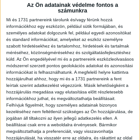
Az Ön adatainak védelme fontos a
A RADIOCAFÉN
számunkra
Mi és 1731 partnereink tárolunk és/vagy férünk hozzá
információkhoz egy eszközön, például sütik formájában, és
személyes adatokat dolgozunk fel, például egyedi azonosítókat
és standard információkat, amelyeket az eszköz személyre
szabott hirdetésekhez és tartalomhoz, hirdetések és tartalmak
méréséhez, közönségmérésekhez és szolgáltatásfejlesztéshez
küld.
Az Ön engedélyével mi és a partnereink eszközleolvasásos
módszerrel szerzett pontos geolokációs adatokat és azonosítási
információkat is felhasználhatunk. A megfelelő helyre kattintva
hozzájárulhat ahhoz, hogy mi és a 1731 partnereink a fent
Korábbi adások
leírtak szerint adatkezelést végezzünk. Másik lehetőségként a
hozzájárulás megadása vagy elutasítása előtt részletesebb
A rovat támogatói:
információkhoz juthat, és megváltoztathatja beállításait.
Felhívjuk figyelmét, hogy személyes adatainak bizonyos
kezeléséhez nem feltétlenül szükséges az Ön hozzájárulása, de
jogában áll tiltakozni az ilyen jellegű adatkezelés ellen. A
beállításai csak erre a weboldalra érvényesek. Bármikor
megváltoztathatja a preferenciáit, vagy visszavonhatja
hozzájárulását, ha visszatér erre az oldalra, és rákattint az oldal