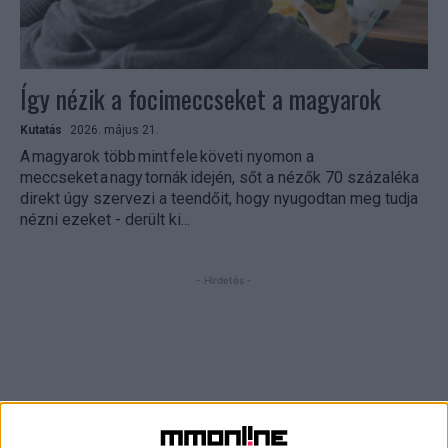
Így nézik a focimeccseket a magyarok
Kutatás
2026. május 21.
A magyarok több mint fele követi nyomon a
meccseket a nagy tornák idején, sőt a nézők 70 százaléka
direkt úgy szervezi a teendőit, hogy nyugodtan meg tudja
nézni ezeket - derült ki...
- Hirdetés -