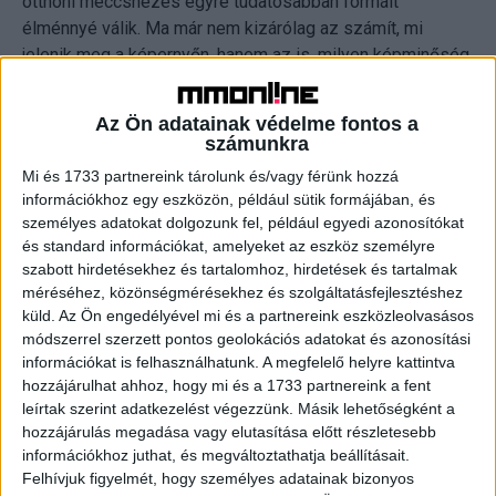
otthoni meccsnézés egyre tudatosabban formált
élménnyé válik. Ma már nem kizárólag az számít, mi
jelenik meg a képernyőn, hanem az is, milyen képminőség
és hangzás társul hozzá. A fociszezon vállalatunk
számára is kiemelt időszak, ilyenkor számottevően nő az
Az Ön adatainak védelme fontos a
érdeklődés az elektronikai termékek iránt. Az Euronics
számunkra
célja, hogy ne csupán készülékeket kínáljon, hanem valódi
Mi és 1733 partnereink tárolunk és/vagy férünk hozzá
segítséget nyújtson abban, hogy a vásárlók az
információkhoz egy eszközön, például sütik formájában, és
igényeikhez leginkább illeszkedő otthoni szórakoztató
személyes adatokat dolgozunk fel, például egyedi azonosítókat
megoldásokat találják meg. Ebben kiemelt szerepe van
és standard információkat, amelyeket az eszköz személyre
fizikai üzlethálózatunknak is, ezért különösen büszkék
szabott hirdetésekhez és tartalomhoz, hirdetések és tartalmak
méréséhez, közönségmérésekhez és szolgáltatásfejlesztéshez
vagyunk arra, hogy május 14-én megnyitottuk 70.
küld.
Az Ön engedélyével mi és a partnereink eszközleolvasásos
üzletünket, amelyet mostantól flagship store-ként is
módszerrel szerzett pontos geolokációs adatokat és azonosítási
pozícionálunk” – mondta el Fazekas Bálint, az Euronics
információkat is felhasználhatunk. A megfelelő helyre kattintva
ügyvezetője.
hozzájárulhat ahhoz, hogy mi és a 1733 partnereink a fent
leírtak szerint adatkezelést végezzünk. Másik lehetőségként a
Otthon és tévén nézik leginkább a meccseket a
hozzájárulás megadása vagy elutasítása előtt részletesebb
magyarok
információkhoz juthat, és megváltoztathatja beállításait.
Felhívjuk figyelmét, hogy személyes adatainak bizonyos