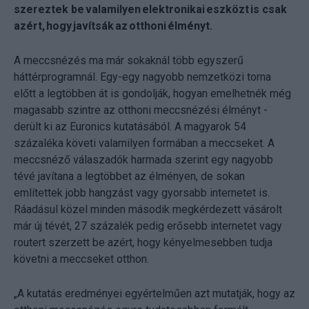
szereztek be valamilyen elektronikai eszközt is csak
azért, hogy javítsák az otthoni élményt.
A meccsnézés ma már sokaknál több egyszerű
háttérprogramnál. Egy-egy nagyobb nemzetközi torna
előtt a legtöbben át is gondolják, hogyan emelhetnék még
magasabb szintre az otthoni meccsnézési élményt -
derült ki az Euronics kutatásából. A magyarok 54
százaléka követi valamilyen formában a meccseket. A
meccsnéző válaszadók harmada szerint egy nagyobb
tévé javítana a legtöbbet az élményen, de sokan
említettek jobb hangzást vagy gyorsabb internetet is.
Ráadásul közel minden második megkérdezett vásárolt
már új tévét, 27 százalék pedig erősebb internetet vagy
routert szerzett be azért, hogy kényelmesebben tudja
követni a meccseket otthon.
„A kutatás eredményei egyértelműen azt mutatják, hogy az