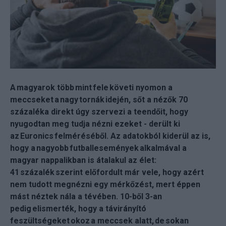
A magyarok több mint fele követi nyomon a
meccseket a nagy tornák idején, sőt a nézők 70
százaléka direkt úgy szervezi a teendőit, hogy
nyugodtan meg tudja nézni ezeket - derült ki
az Euronics felméréséből. Az adatokból kiderül az is,
hogy a nagyobb futballesemények alkalmával a
magyar nappalikban is átalakul az élet:
41 százalék szerint előfordult már vele, hogy azért
nem tudott megnézni egy mérkőzést, mert éppen
mást néztek nála a tévében. 10-ből 3-an
pedig elismerték, hogy a távirányító
feszültségeket okoz a meccsek alatt, de sokan