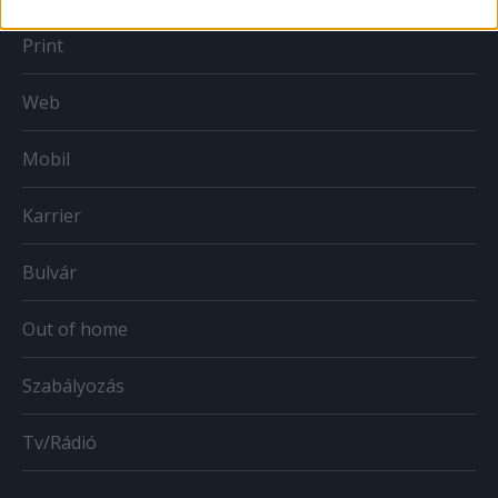
Print
Web
Mobil
Karrier
Bulvár
Out of home
Szabályozás
Tv/Rádió