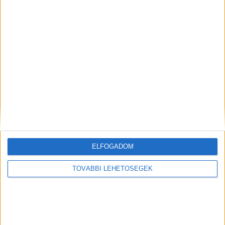
Korábbi adások
A rovat támogatói:
Még több podcast
ELFOGADOM
TOVÁBBI LEHETŐSÉGEK
DIGITAL CENTER
Itthon is népszerűek a Samsung kihajtható