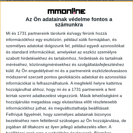
Az internetes csalásokról, a közösségi média és az
online tér veszélyeiről, illetve a saját megelőzési
módszereiről is nyilatkozott a műsorvezető, aki mellett
Az Ön adatainak védelme fontos a
több híresség...
számunkra
Mi és 1731 partnereink tárolunk és/vagy férünk hozzá
információkhoz egy eszközön, például sütik formájában, és
személyes adatokat dolgozunk fel, például egyedi azonosítókat
és standard információkat, amelyeket az eszköz személyre
szabott hirdetésekhez és tartalomhoz, hirdetések és tartalmak
méréséhez, közönségmérésekhez és szolgáltatásfejlesztéshez
küld.
Az Ön engedélyével mi és a partnereink eszközleolvasásos
módszerrel szerzett pontos geolokációs adatokat és azonosítási
információkat is felhasználhatunk. A megfelelő helyre kattintva
Kiderült, kik versenyeznek a Sztárban sztár
hozzájárulhat ahhoz, hogy mi és a 1731 partnereink a fent
leírtak szerint adatkezelést végezzünk. Másik lehetőségként a
új évadában
hozzájárulás megadása vagy elutasítása előtt részletesebb
információkhoz juthat, és megváltoztathatja beállításait.
Média
2024. augusztus 28.
Felhívjuk figyelmét, hogy személyes adatainak bizonyos
Szeptember 7-től újra felgyúlnak a reflektorok fényei, és
kezeléséhez nem feltétlenül szükséges az Ön hozzájárulása, de
Tilla műsorvezetésével elindul a heteken át tartó verseny
jogában áll tiltakozni az ilyen jellegű adatkezelés ellen. A
a Sztárban sztár stúdiójában. A TV2 műsora 10....
beállításai csak erre a weboldalra érvényesek. Bármikor