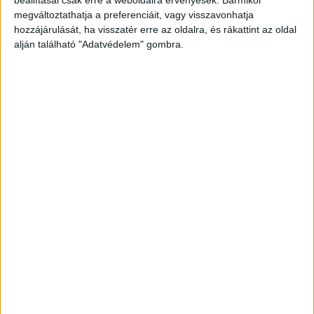
megváltoztathatja a preferenciáit, vagy visszavonhatja
hozzájárulását, ha visszatér erre az oldalra, és rákattint az oldal
alján található "Adatvédelem" gombra.
A hitelesség alapvető faktor
Podcast
2023. szeptember 6.
Hogy fest 2023-ban egy kereskedelmi televízió talent
managementje, hogyan járulnak hozzá a TV2-nél
megforduló arcok a brand erősítéséhez, és fordítva: miért
„éri meg” nekik,...