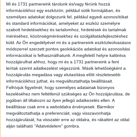
Nem figyelünk a mobilozás költségeire
Mi és 1731 partnereink tárolunk és/vagy férünk hozzá
Mobil
2021. augusztus 2.
információkhoz egy eszközön, például sütik formájában, és
személyes adatokat dolgozunk fel, például egyedi azonosítókat
A magyarok kevesebb mint harmada ellenőrzi legalább
és standard információkat, amelyeket az eszköz személyre
havi rendszerességgel mobilhasználatát, minden ötödik
szabott hirdetésekhez és tartalomhoz, hirdetések és tartalmak
megkérdezett pedig csak akkor foglalkozik vele, amikor
méréséhez, közönségmérésekhez és szolgáltatásfejlesztéshez
túl magas a telefonszámla, illetve...
küld.
Az Ön engedélyével mi és a partnereink eszközleolvasásos
módszerrel szerzett pontos geolokációs adatokat és azonosítási
információkat is felhasználhatunk. A megfelelő helyre kattintva
hozzájárulhat ahhoz, hogy mi és a 1731 partnereink a fent
leírtak szerint adatkezelést végezzünk. Másik lehetőségként a
hozzájárulás megadása vagy elutasítása előtt részletesebb
információkhoz juthat, és megváltoztathatja beállításait.
Felhívjuk figyelmét, hogy személyes adatainak bizonyos
kezeléséhez nem feltétlenül szükséges az Ön hozzájárulása, de
jogában áll tiltakozni az ilyen jellegű adatkezelés ellen. A
beállításai csak erre a weboldalra érvényesek. Bármikor
Alaposan felforgatta a pénzügyeinket a
megváltoztathatja a preferenciáit, vagy visszavonhatja
járvány
hozzájárulását, ha visszatér erre az oldalra, és rákattint az oldal
alján található "Adatvédelem" gombra.
Kutatás
2021. február 1.