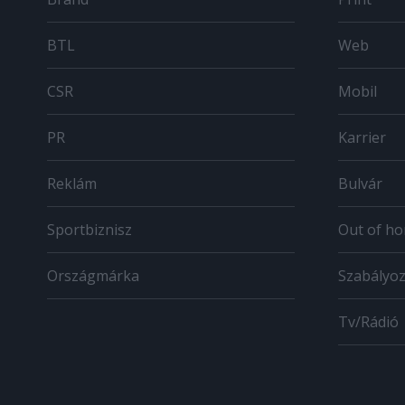
BTL
Web
CSR
Mobil
PR
Karrier
Reklám
Bulvár
Sportbiznisz
Out of h
Országmárka
Szabályo
Tv/Rádió