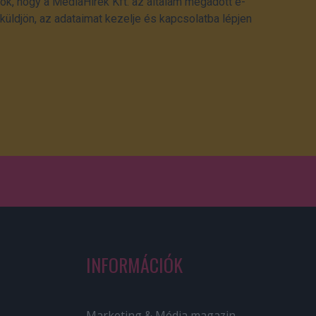
ok, hogy a MédiaHírek Kft. az általam megadott e-
üldjön, az adataimat kezelje és kapcsolatba lépjen
INFORMÁCIÓK
Marketing & Média magazin