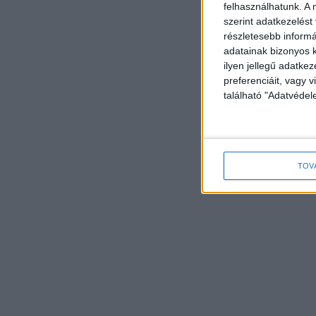
felhasználhatunk. A 
szerint adatkezelést
részletesebb informác
adatainak bizonyos k
ilyen jellegű adatke
preferenciáit, vagy v
található "Adatvéde
TOV