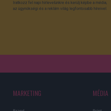
Iratkozz fel napi hírlevelünkre és kerülj képbe a média,
az ügynökségi és a reklám világ legfontosabb híreivel.
MARKETING
MÉDIA
Brand
Print