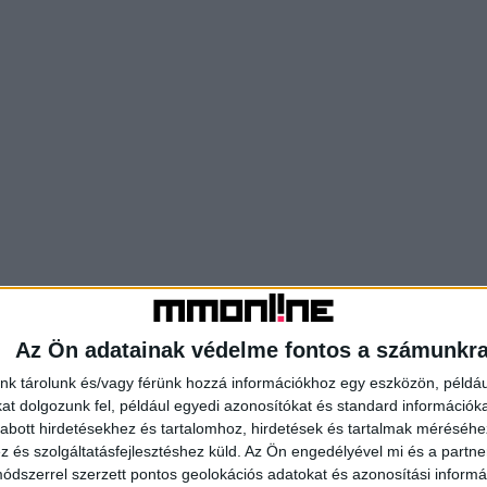
Az Ön adatainak védelme fontos a számunkr
nk tárolunk és/vagy férünk hozzá információkhoz egy eszközön, példáu
t dolgozunk fel, például egyedi azonosítókat és standard információk
abott hirdetésekhez és tartalomhoz, hirdetések és tartalmak méréséhe
és szolgáltatásfejlesztéshez küld.
Az Ön engedélyével mi és a partne
dszerrel szerzett pontos geolokációs adatokat és azonosítási informác