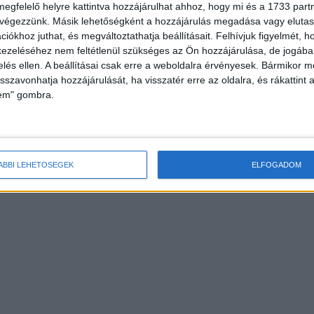
megfelelő helyre kattintva hozzájárulhat ahhoz, hogy mi és a 1733 partne
 végezzünk. Másik lehetőségként a hozzájárulás megadása vagy elutasí
iókhoz juthat, és megváltoztathatja beállításait.
Felhívjuk figyelmét, 
ezeléséhez nem feltétlenül szükséges az Ön hozzájárulása, de jogában 
zelés ellen. A beállításai csak erre a weboldalra érvényesek. Bármikor m
isszavonhatja hozzájárulását, ha visszatér erre az oldalra, és rákattint a
lem" gombra.
ÁBBI LEHETŐSÉGEK
ELFOGADOM