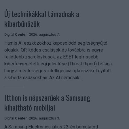
Új technikákkal támadnak a
kiberbűnözők
Digital Center
2026. augusztus 7.
Hamis AI eszközökhöz kapcsolódó segítségnyújtó
oldalak, QR-kódos csalások és továbbra is egyre
fejlettebb zsarolóvírusok: az ESET legfrissebb
kiberfenyegetettségi jelentése (Threat Riport) feltárja,
hogy a mesterséges intelligencia új korszakot nyitott
a kibertámadásokban. Az AI nemcsak...
Itthon is népszerűek a Samsung
kihajtható mobiljai
Digital Center
2026. augusztus 3.
A Samsung Electronics július 22-én bemutatott