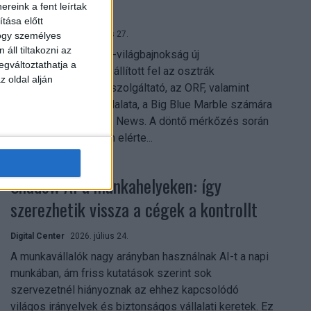
mindent vitt
reink a fent leírtak
tása előtt
Digital Center
2026. július 27.
hogy személyes
áll tiltakozni az
A 2026-os labdarúgó-világbajnokság új
egváltoztathatja a
streamingrekordokat állított fel az osztrák
z oldal alján
közszolgálati műsorszolgáltató, az ORF, valamint
technológiai leányvállalata, a Big Blue Marble számára
– írja a Broadband TV News. A döntő mérkőzés során
az átlagos nézőszám elérte...
Shadow AI a munkahelyeken: így
szerezhetik vissza a cégek a kontrollt
Digital Center
2026. július 24.
A munkavállalók nagy arányban használnak AI-t a napi
munkában, ám friss kutatások szerint sok
szervezetnél hiányoznak az ehhez kapcsolódó
világos irányelvek és biztonságos vállalati keretek. Ez