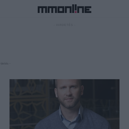
- HIRDETÉS -
rdetés -