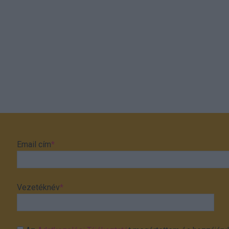
Email cím
*
Vezetéknév
*