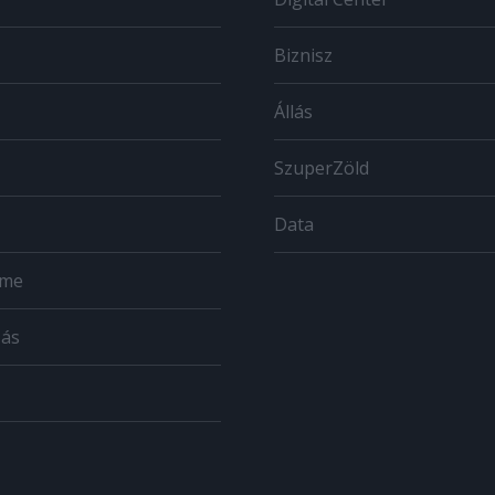
Biznisz
Állás
SzuperZöld
Data
ome
zás