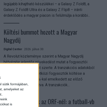
legújabb kihajtható készülékei – a Galaxy Z Fold8, a
Galaxy Z Fold8 Ultra és a Galaxy Z Flip8 – iránti
érdeklődés a magyar piacon is felülmúlja a korábbi...
Költési bummot hozott a Magyar
Nagydíj
Digital Center
2026. július 30.
A Revolut közleménye szerint a Magyar Nagydíj
hétvégéje jelentős növekedést mutat a fogyasztói
aktivitásban Budapest szerte. A tranzakciós adatokból
kiderül, hogy a nemzetközi fogyasztók költése a
a
versenyhétvégén 26%-kal emelkedett az előző
l sütik formájában,
hétvégéhez viszonyítva. A tranzakciók...
at, amelyeket az
z,
Rekordok dőltek az ORF-nél: a futball-vb
reink
iókat is