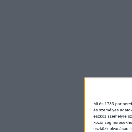
Mi és 1733 partnerei
és személyes adatoka
eszköz személyre sz
közönségmérésekhez 
eszközleolvasásos mó