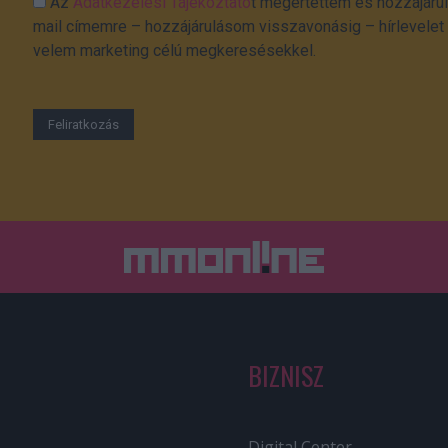
Az
Adatkezelési Tájékoztató
t megértettem és hozzájárul
mail címemre – hozzájárulásom visszavonásig – hírlevelet k
velem marketing célú megkeresésekkel.
BIZNISZ
Digital Center