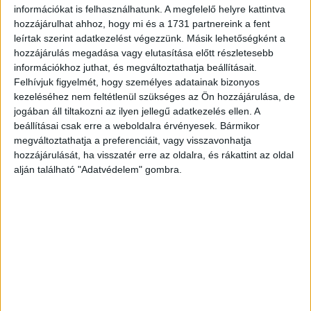
újságírónak, mert hamis orosz vonatkozású történetet
információkat is felhasználhatunk. A megfelelő helyre kattintva
közöltek. A három munkatárs azt követően távozott, hogy
hozzájárulhat ahhoz, hogy mi és a 1731 partnereink a fent
a múlt héten "oknyomozó...
leírtak szerint adatkezelést végezzünk. Másik lehetőségként a
hozzájárulás megadása vagy elutasítása előtt részletesebb
információkhoz juthat, és megváltoztathatja beállításait.
Felhívjuk figyelmét, hogy személyes adatainak bizonyos
kezeléséhez nem feltétlenül szükséges az Ön hozzájárulása, de
jogában áll tiltakozni az ilyen jellegű adatkezelés ellen. A
beállításai csak erre a weboldalra érvényesek. Bármikor
megváltoztathatja a preferenciáit, vagy visszavonhatja
hozzájárulását, ha visszatér erre az oldalra, és rákattint az oldal
alján található "Adatvédelem" gombra.
Pályázhatnak az újságírók
Karrier
2017. február 9.
Idén is nevezhetik munkáikat a sajtó képviselői a Magyar
Energiakereskedők Szövetségének (MEKSZ) pénzdíjas
pályázatán. A díj célja elismerni a hazai újságírókat, akik a
villamos...