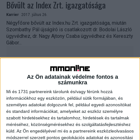
Bővült az Index Zrt. igazgatósága
Karrier
2017. július 26.
Négyfősre bővült az Index.hu Zrt. igazgatósága, miután
Szombathy Pál újságíró is csatlakozott dr. Bodolai László
ügyvédhez, dr. Nagy Ajtony Csaba ügyvédhez és Kereszty
Gábor...
Az Ön adatainak védelme fontos a
számunkra
Mi és 1731 partnereink tárolunk és/vagy férünk hozzá
információkhoz egy eszközön, például sütik formájában, és
személyes adatokat dolgozunk fel, például egyedi azonosítókat
és standard információkat, amelyeket az eszköz személyre
Botrány a CNN-nél
szabott hirdetésekhez és tartalomhoz, hirdetések és tartalmak
méréséhez, közönségmérésekhez és szolgáltatásfejlesztéshez
Tv/Rádió
2017. június 27.
küld.
Az Ön engedélyével mi és a partnereink eszközleolvasásos
Távoznia kellett a CNN amerikai hírtelevíziótól három
módszerrel szerzett pontos geolokációs adatokat és azonosítási