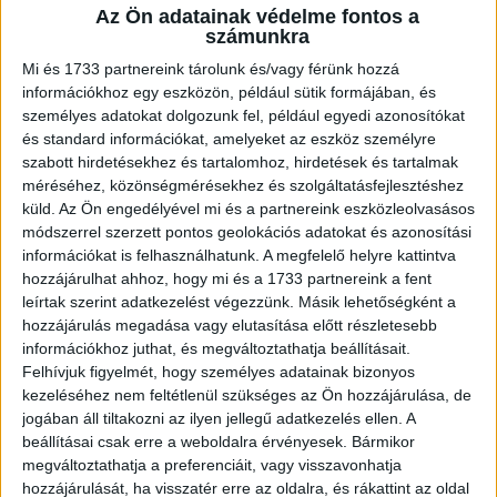
Az Ön adatainak védelme fontos a
A RADIOCAFÉN
számunkra
Mi és 1733 partnereink tárolunk és/vagy férünk hozzá
információkhoz egy eszközön, például sütik formájában, és
személyes adatokat dolgozunk fel, például egyedi azonosítókat
és standard információkat, amelyeket az eszköz személyre
szabott hirdetésekhez és tartalomhoz, hirdetések és tartalmak
méréséhez, közönségmérésekhez és szolgáltatásfejlesztéshez
küld.
Az Ön engedélyével mi és a partnereink eszközleolvasásos
módszerrel szerzett pontos geolokációs adatokat és azonosítási
információkat is felhasználhatunk. A megfelelő helyre kattintva
hozzájárulhat ahhoz, hogy mi és a 1733 partnereink a fent
Korábbi adások
leírtak szerint adatkezelést végezzünk. Másik lehetőségként a
hozzájárulás megadása vagy elutasítása előtt részletesebb
A rovat támogatói:
információkhoz juthat, és megváltoztathatja beállításait.
Felhívjuk figyelmét, hogy személyes adatainak bizonyos
kezeléséhez nem feltétlenül szükséges az Ön hozzájárulása, de
jogában áll tiltakozni az ilyen jellegű adatkezelés ellen. A
beállításai csak erre a weboldalra érvényesek. Bármikor
megváltoztathatja a preferenciáit, vagy visszavonhatja
hozzájárulását, ha visszatér erre az oldalra, és rákattint az oldal