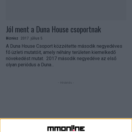
Jól ment a Duna House csoportnak
Biznisz
2017. július 5.
A Duna House Csoport közzétette második negyedéves
fő üzleti mutatóit, amely néhány területen kiemelkedő
növekedést mutat. 2017 második negyedéve az első
olyan periódus a Duna...
- Hirdetés -