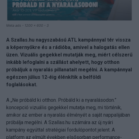
Meta ads - 1200 x 600 - 3
A Szallas.hu nagyszabású ATL kampánnyal tér vissza
a képernyőkre és a rádióba, amivel a halogatás ellen
üzen. Vizuális gegekkel mutatják meg, miért célszerű
inkább lefoglalni a szállást ahelyett, hogy otthon
próbáljuk a nyaralás pillanatait megélni. A kampánnyal
egészen július 12-éig élénkítik a belföldi
foglalásokat.
A „Ne próbáld ki otthon. Próbáld ki a nyaralásodon.”
koncepció vizuális gegekkel mutatja meg, mi történik,
amikor az ember a nyaralás élményét a saját nappalijában
próbálja megélni. A Szallas.hu számára az új nyári
kampány egyúttal stratégiai fordulópontot jelent. A
platform az elmúlt években elsősorban performance-