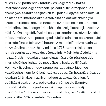
A kreatív munkát a Mika Works jegyezte Pardi Dorina
Mi és 1733 partnereink tárolunk és/vagy férünk hozzá
kreatív vezetésével, a gyártást a Beyond Creative
információkhoz egy eszközön, például sütik formájában, és
személyes adatokat dolgozunk fel, például egyedi azonosítókat
valósította meg. A kampány két szituációs filmmel és 2
és standard információkat, amelyeket az eszköz személyre
rádiószpottal dolgozik, más-más célcsoport-szegmenst
szabott hirdetésekhez és tartalomhoz, hirdetések és tartalmak
megszólítva - párokat és családokat. De a mechanizmus
méréséhez, közönségmérésekhez és szolgáltatásfejlesztéshez
közös: az otthoni környezetben megjelenő, nyaraláshoz
küld.
Az Ön engedélyével mi és a partnereink eszközleolvasásos
tartozó tárgyak és cselekvések abszurd kontrasztja. Ilyen
módszerrel szerzett pontos geolokációs adatokat és azonosítási
a filmekben a beszoruló flamingós úszógumi a
információkat is felhasználhatunk. A megfelelő helyre kattintva
fürdőszobában, a családi vízipisztoly csata a nappaliban.
hozzájárulhat ahhoz, hogy mi és a 1733 partnereink a fent
leírtak szerint adatkezelést végezzünk. Másik lehetőségként a
Illetve a rádióban a napágy a balkonon és a fürdőkádba
hozzájárulás megadása vagy elutasítása előtt részletesebb
bombát ugró gyermek. A helyzetek rögtön felismerhetők,
információkhoz juthat, és megváltoztathatja beállításait.
mosolyt csalnak, és ami közös bennük, hogy ugyanaz az
Felhívjuk figyelmét, hogy személyes adatainak bizonyos
üzenet a feloldás rájuk: „Ne próbáld ki otthon. Próbáld ki a
kezeléséhez nem feltétlenül szükséges az Ön hozzájárulása, de
nyaralásodon."
jogában áll tiltakozni az ilyen jellegű adatkezelés ellen. A
beállításai csak erre a weboldalra érvényesek. Bármikor
megváltoztathatja a preferenciáit, vagy visszavonhatja
A kampány június 8-tól a TV2 csatornáin, a Radio1-en és
hozzájárulását, ha visszatér erre az oldalra, és rákattint az oldal
Retro Rádión, valamint online és digitális felületeken fut
alján található "Adatvédelem" gombra.
egészen július 12-éig, majd egy második hullámban,
augusztus 20-a után.