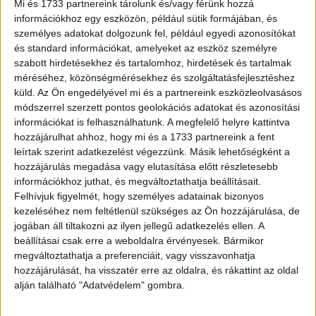
ideiglenes vezetés megszünteti a politikai propagandát,
Mi és 1733 partnereink tárolunk és/vagy férünk hozzá
információkhoz egy eszközön, például sütik formájában, és
elindul a pénzügyi és működési audit, és megkezdődik az
személyes adatokat dolgozunk fel, például egyedi azonosítókat
intézményi konszolidáció. Addig, amíg a nyilvános
és standard információkat, amelyeket az eszköz személyre
pályázaton megválasztott, független vezető átveszi a
szabott hirdetésekhez és tartalomhoz, hirdetések és tartalmak
közmédia irányítását” - jegyezte meg a miniszter.
méréséhez, közönségmérésekhez és szolgáltatásfejlesztéshez
küld.
Az Ön engedélyével mi és a partnereink eszközleolvasásos
Grósz Judit több mint 25 éves felsővezetői tapasztalattal
módszerrel szerzett pontos geolokációs adatokat és azonosítási
információkat is felhasználhatunk. A megfelelő helyre kattintva
rendelkezik a média, a telekommunikáció és a
hozzájárulhat ahhoz, hogy mi és a 1733 partnereink a fent
technológiai szektor területén. Az RTL Magyarország
leírtak szerint adatkezelést végezzünk. Másik lehetőségként a
digitális területekért felelős vezérigazgató-helyettesi
hozzájárulás megadása vagy elutasítása előtt részletesebb
pozíciójában a hazai streamingpiacot átalakító digitális
információkhoz juthat, és megváltoztathatja beállításait.
platformot épített fel, a Microsoft Hungary COO/CMO-
Felhívjuk figyelmét, hogy személyes adatainak bizonyos
jaként pedig egy komplex üzleti modellváltást vezetett.
kezeléséhez nem feltétlenül szükséges az Ön hozzájárulása, de
jogában áll tiltakozni az ilyen jellegű adatkezelés ellen. A
beállításai csak erre a weboldalra érvényesek. Bármikor
Mélyreható szakmai ismeretekkel bír a médiapiaci
megváltoztathatja a preferenciáit, vagy visszavonhatja
működés, az intézményi átalakulás és az adatalapú
hozzájárulását, ha visszatér erre az oldalra, és rákattint az oldal
stratégiai döntéshozatal terén.
alján található "Adatvédelem" gombra.