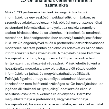
Az Ön adatainak védelme fontos a
folytatásából kiderül, hogy mire számítanak a
számunkra
reklámpiacon, mit gondolnak a tévé profitabilitásáról és
Mi és 1733 partnereink tárolunk és/vagy férünk hozzá
mit terveznek még erre az...
információkhoz egy eszközön, például sütik formájában, és
személyes adatokat dolgozunk fel, például egyedi azonosítókat
és standard információkat, amelyeket az eszköz személyre
szabott hirdetésekhez és tartalomhoz, hirdetések és tartalmak
méréséhez, közönségmérésekhez és szolgáltatásfejlesztéshez
küld.
Az Ön engedélyével mi és a partnereink eszközleolvasásos
módszerrel szerzett pontos geolokációs adatokat és azonosítási
információkat is felhasználhatunk. A megfelelő helyre kattintva
hozzájárulhat ahhoz, hogy mi és a 1733 partnereink a fent
leírtak szerint adatkezelést végezzünk. Másik lehetőségként a
hozzájárulás megadása vagy elutasítása előtt részletesebb
Egy új kezdet korszaka – interjú az RTL
információkhoz juthat, és megváltoztathatja beállításait.
menedzsmentjével
Felhívjuk figyelmét, hogy személyes adatainak bizonyos
kezeléséhez nem feltétlenül szükséges az Ön hozzájárulása, de
Média
2023. március 24.
jogában áll tiltakozni az ilyen jellegű adatkezelés ellen. A
beállításai csak erre a weboldalra érvényesek. Bármikor
A minden korábbinál nagyobb technológiai és szervezeti
megváltoztathatja a preferenciáit, vagy visszavonhatja
transzformációról, az üzleti és streamingpiaci
hozzájárulását, ha visszatér erre az oldalra, és rákattint az oldal
eredményekről és tervekről is beszéltek az RTL nyolcfős