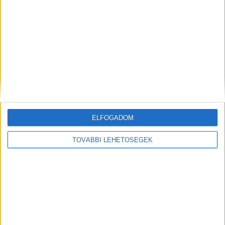
Digitális dömping az RTL-en – interjú
Grósz Judittal
Tv/Rádió
2020. március 20.
Az RTL Most+-regisztrálók 25 százaléka olyan
ELFOGADOM
felhasználó, aki újonnan jelentkezett be a platformra, és
korábban nem értük el – tudtuk meg Grósz Judittól, az...
TOVÁBBI LEHETŐSÉGEK