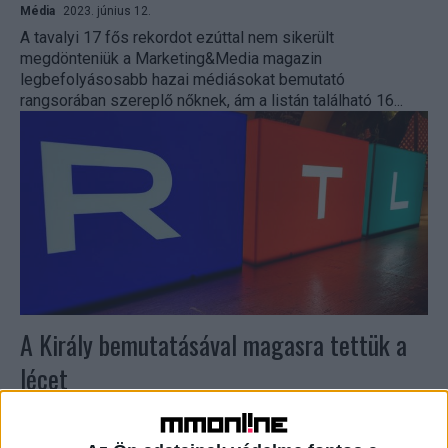
Média
2023. június 12.
A tavalyi 17 fős rekordot ezúttal nem sikerült
megdönteniük a Marketing&Media magazin
legbefolyásosabb hazai médiásokat bemutató
rangsorában szereplő nőknek, ám a listán található 16...
A Király bemutatásával magasra tettük a
lécet
Média
2023. március 26.
Az RTL-es menedzserekkel készült interjúsorozatunk mai