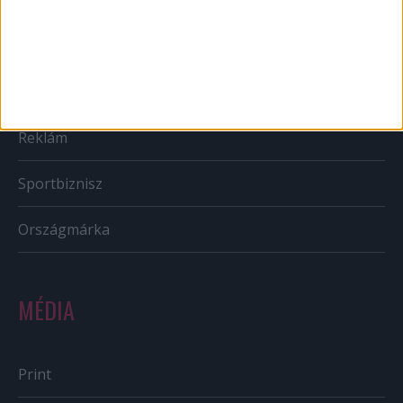
CSR
PR
Reklám
Sportbiznisz
Országmárka
MÉDIA
Print