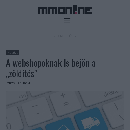
- HIRDETÉS -
Kutatás
A webshopoknak is bejön a
„zöldítés”
2023. január 4.