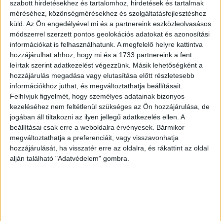
szabott hirdetésekhez és tartalomhoz, hirdetések és tartalmak
Akik az elmúlt egy év során elzárkóztak az automata
méréséhez, közönségmérésekhez és szolgáltatásfejlesztéshez
használatától, azok elsősorban azzal indokolták, hogy van
küld.
Az Ön engedélyével mi és a partnereink eszközleolvasásos
más átvételi mód, amit jobban preferálnak (40%), illetve a
módszerrel szerzett pontos geolokációs adatokat és azonosítási
lakóhelyük környékén, vagy napi rutinjuk során nem
információkat is felhasználhatunk. A megfelelő helyre kattintva
elérhető ilyen opció (35%). Jó hír lehet a szolgáltatók
hozzájárulhat ahhoz, hogy mi és a 1733 partnereink a fent
leírtak szerint adatkezelést végezzünk. Másik lehetőségként a
számára, hogy csupán az elzárkózók szűk tizede (9%)
hozzájárulás megadása vagy elutasítása előtt részletesebb
jelezte, hogy nem bízik a csomagautomatákban és ezért
információkhoz juthat, és megváltoztathatja beállításait.
nem választja őket.
Felhívjuk figyelmét, hogy személyes adatainak bizonyos
kezeléséhez nem feltétlenül szükséges az Ön hozzájárulása, de
Zöld szempontok
jogában áll tiltakozni az ilyen jellegű adatkezelés ellen. A
beállításai csak erre a weboldalra érvényesek. Bármikor
megváltoztathatja a preferenciáit, vagy visszavonhatja
Minél fiatalabb valaki, annál valószínűbb, hogy az online
hozzájárulását, ha visszatér erre az oldalra, és rákattint az oldal
rendelést tartja környezettudatosabbnak a személyes
alján található "Adatvédelem" gombra.
vásárlással szemben, illetve a férfiakra is jellemzőbb ez a
hozzáállás, mint a nőkre. Összességében a 18-79 éves
magyarok harmada (31%) hajlik inkább az online irányába
ebből a szempontból, negyedük (26%) inkább a
személyes vásárlást tartja környezettudatos