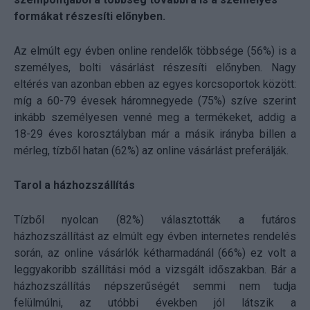
formákat részesíti előnyben.
Az elmúlt egy évben online rendelők többsége (56%) is a
személyes, bolti vásárlást részesíti előnyben. Nagy
eltérés van azonban ebben az egyes korcsoportok között:
míg a 60-79 évesek háromnegyede (75%) szíve szerint
inkább személyesen venné meg a termékeket, addig a
18-29 éves korosztályban már a másik irányba billen a
mérleg, tízből hatan (62%) az online vásárlást preferálják.
Tarol a házhozszállítás
Tízből nyolcan (82%) választották a futáros
házhozszállítást az elmúlt egy évben internetes rendelés
során, az online vásárlók kétharmadánál (66%) ez volt a
leggyakoribb szállítási mód a vizsgált időszakban. Bár a
házhozszállítás népszerűségét semmi nem tudja
felülmúlni, az utóbbi években jól látszik a