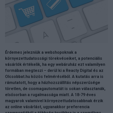
Érdemes jelezniük a webshopoknak a
környezettudatossági törekvéseiket, a potenciális
vásárlók értékelik, ha egy webáruház ezt valamilyen
formában megteszi – derül ki a Reacty Digital és az
Olcsobbat.hu közös felméréséből. A kutatás arra is
rámutatott, hogy a házhozszállítás népszerűsége
töretlen, de csomagautomatát is sokan választanák,
elsősorban a rugalmassága miatt. A 18-79 éves
magyarok valamivel környezettudatosabbnak érzik
az online vásárlást, ugyanakkor preferencia
szempontjából a többség továbbra is a személyes