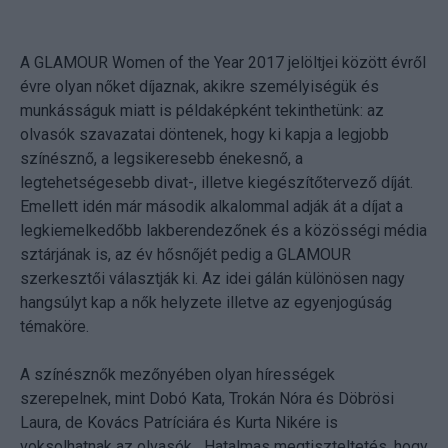
A GLAMOUR Women of the Year 2017 jelöltjei között évről
évre olyan nőket díjaznak, akikre személyiségük és
munkásságuk miatt is példaképként tekinthetünk: az
olvasók szavazatai döntenek, hogy ki kapja a legjobb
színésznő, a legsikeresebb énekesnő, a
legtehetségesebb divat-, illetve kiegészítőtervező díját.
Emellett idén már második alkalommal adják át a díjat a
legkiemelkedőbb lakberendezőnek és a közösségi média
sztárjának is, az év hősnőjét pedig a GLAMOUR
szerkesztői választják ki. Az idei gálán különösen nagy
hangsúlyt kap a nők helyzete illetve az egyenjogúság
témaköre.
A színésznők mezőnyében olyan hírességek
szerepelnek, mint Dobó Kata, Trokán Nóra és Döbrösi
Laura, de Kovács Patríciára és Kurta Nikére is
voksolhatnak az olvasók. „Hatalmas megtiszteltetés, hogy