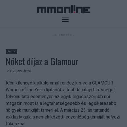
- HIRDETÉS -
Archív
Nőket díjaz a Glamour
2017. január 26.
Idén kilencedik alkalommal rendezik meg a GLAMOUR
Women of the Year díjátadót: a több tucatnyi hírességet
felvonultató eseményen az egyik legnépszerűbb női
magazin most is a legtehetségesebb és legsikeresebb
hölgyek munkáját ismeri el. A március 23-án tartandó
exkluzív gála a nemek közötti egyenlőség témáját helyezi
fókuszba.