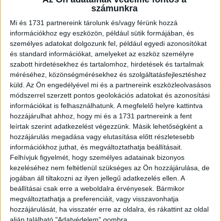
olvasók, ők pedig egy szubjektív, nem szakmai közönség.
számunkra
Ez mindig egy nagyon jó visszacsatolás arra, hogy jól
Mi és 1731 partnereink tárolunk és/vagy férünk hozzá
végzem a munkám, és ezt igen megtisztelőnek érzem” –
információkhoz egy eszközön, például sütik formájában, és
mesélte Odett. „Minden erőmmel, folyamatosan, a
személyes adatokat dolgozunk fel, például egyedi azonosítókat
munkám során is azon vagyok, hogy közvetítsem a nők
és standard információkat, amelyeket az eszköz személyre
üzenetét. Nagy szükségünk van a női energiákra, hiszen
szabott hirdetésekhez és tartalomhoz, hirdetések és tartalmak
ez az, ami összeragasztja az apró darabkákat a világban”
méréséhez, közönségmérésekhez és szolgáltatásfejlesztéshez
küld.
Az Ön engedélyével mi és a partnereink eszközleolvasásos
– tette hozzá az énekesnő.
módszerrel szerzett pontos geolokációs adatokat és azonosítási
információkat is felhasználhatunk. A megfelelő helyre kattintva
„Ma már egyszerre lehetünk sikeresek a karrierünkben és
hozzájárulhat ahhoz, hogy mi és a 1731 partnereink a fent
a magánéletünkben is, azonban az önmegvalósítás nem
leírtak szerint adatkezelést végezzünk. Másik lehetőségként a
mindig volt ilyen egyszerű. Még mindig van hova
hozzájárulás megadása vagy elutasítása előtt részletesebb
fejlődnünk ezen a téren; a szexizmus leküzdése, és az
információkhoz juthat, és megváltoztathatja beállításait.
egyenlő feltételek a munkaerőpiacon mindannyiunkat
Felhívjuk figyelmét, hogy személyes adatainak bizonyos
kezeléséhez nem feltétlenül szükséges az Ön hozzájárulása, de
érintő, közös célok. Hiszek a női közösségek erejében és
jogában áll tiltakozni az ilyen jellegű adatkezelés ellen. A
úgy gondolom, hogy a Women of the Year kiváló példája az
beállításai csak erre a weboldalra érvényesek. Bármikor
összefogásnak, valamint a legjobb lehetőség azoknak az
megváltoztathatja a preferenciáit, vagy visszavonhatja
ideáloknak a bemutatására, akiktől nőtársaim inspirációt
hozzájárulását, ha visszatér erre az oldalra, és rákattint az oldal
nyerhetnek saját sikereik megvalósításához” – nyilatkozta
alján található "Adatvédelem" gombra.