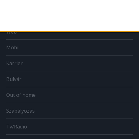
Print
Web
Mobil
Karrier
Bulvár
Out of home
Szabályozás
Tv/Rádió