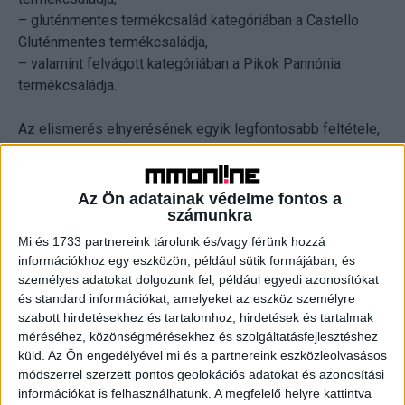
– gluténmentes termékcsalád kategóriában a Castello
Gluténmentes termékcsaládja,
– valamint felvágott kategóriában a Pikok Pannónia
termékcsaládja.
Az elismerés elnyerésének egyik legfontosabb feltétele,
hogy a termékek a vásárlók szemszögéből valódi
értékkel bírjanak. A Lidl termékei – Castello Bio, Fit & Well
és gluténmentes termékcsaládok, valamint a Bluedino
Az Ön adatainak védelme fontos a
számunkra
laktózmentes trappista sajt -nemcsak kiváló
minőségükkel győzték meg a vásárlókat, hanem azzal is,
Mi és 1733 partnereink tárolunk és/vagy férünk hozzá
hogy segítik az egészségtudatos táplálkozást.
információkhoz egy eszközön, például sütik formájában, és
személyes adatokat dolgozunk fel, például egyedi azonosítókat
és standard információkat, amelyeket az eszköz személyre
„A társadalmi felelősségvállalás stratégiánk része az
szabott hirdetésekhez és tartalomhoz, hirdetések és tartalmak
egészségtudatos táplálkozással kapcsolatos edukáció,
méréséhez, közönségmérésekhez és szolgáltatásfejlesztéshez
ennek megvalósulását pedig az üzleteinkben kapható
küld.
Az Ön engedélyével mi és a partnereink eszközleolvasásos
termék szortimentünk szinte maradéktalanul kiszolgálja.
módszerrel szerzett pontos geolokációs adatokat és azonosítási
Az Év Terméke Díj elnyerése egy újabb bizonyíték arra,
információkat is felhasználhatunk. A megfelelő helyre kattintva