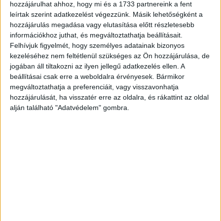
hogy sajátmárkás termékeink kiváló minőségűek.” –
hozzájárulhat ahhoz, hogy mi és a 1733 partnereink a fent
leírtak szerint adatkezelést végezzünk. Másik lehetőségként a
nyilatkozta Tőzsér Judit, a Lidl Magyarország PR
hozzájárulás megadása vagy elutasítása előtt részletesebb
vezetője.
információkhoz juthat, és megváltoztathatja beállításait.
Felhívjuk figyelmét, hogy személyes adatainak bizonyos
kezeléséhez nem feltétlenül szükséges az Ön hozzájárulása, de
CÍMKÉK
Év Terméke díj
Lidl
jogában áll tiltakozni az ilyen jellegű adatkezelés ellen. A
beállításai csak erre a weboldalra érvényesek. Bármikor
megváltoztathatja a preferenciáit, vagy visszavonhatja
hozzájárulását, ha visszatér erre az oldalra, és rákattint az oldal
alján található "Adatvédelem" gombra.
Facebook
Email
Előző cikk
Következő cikk
Ilyenek a felhőszolgáltatások
Így segített a GE
KAPCSOLÓDÓ CIKKEK
MORE FROM AUTHOR