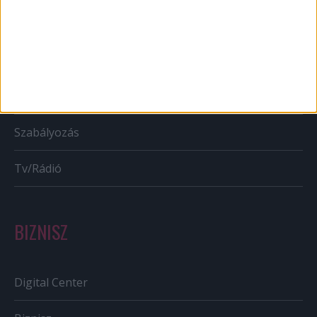
Karrier
Bulvár
Out of home
Szabályozás
Tv/Rádió
BIZNISZ
Digital Center