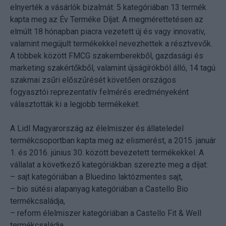
elnyerték a vásárlók bizalmát: 5 kategóriában 13 termék
kapta meg az Év Terméke Díjat. A megmérettetésen az
elmúlt 18 hónapban piacra vezetett új és vagy innovatív,
valamint megújult termékekkel nevezhettek a résztvevők.
A többek között FMCG szakemberekből, gazdasági és
marketing szakértőkből, valamint újságírókból álló, 14 tagú
szakmai zsűri előszűrését követően országos
fogyasztói reprezentatív felmérés eredményeként
választották ki a legjobb termékeket.
A Lidl Magyarország az élelmiszer és állateledel
termékcsoportban kapta meg az elismerést, a 2015. január
1. és 2016. június 30. között bevezetett termékekkel. A
vállalat a következő kategóriákban szerezte meg a díjat:
– sajt kategóriában a Bluedino laktózmentes sajt,
– bio sütési alapanyag kategóriában a Castello Bio
termékcsaládja,
– reform élelmiszer kategóriában a Castello Fit & Well
termékcsaládja,