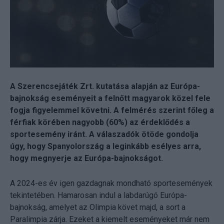
A Szerencsejáték Zrt. kutatása alapján az Európa-
bajnokság eseményeit a felnőtt magyarok közel fele
fogja figyelemmel követni. A felmérés szerint főleg a
férfiak körében nagyobb (60%) az érdeklődés a
sportesemény iránt. A válaszadók ötöde gondolja
úgy, hogy Spanyolország a leginkább esélyes arra,
hogy megnyerje az Európa-bajnokságot.
A 2024-es év igen gazdagnak mondható sportesemények
tekintetében. Hamarosan indul a labdarúgó Európa-
bajnokság, amelyet az Olimpia követ majd, a sort a
Paralimpia zárja. Ezeket a kiemelt eseményeket már nem