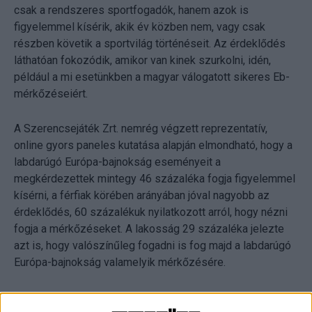
csak a rendszeres sportfogadók, hanem azok is
figyelemmel kísérik, akik év közben nem, vagy csak
részben követik a sportvilág történéseit. Az érdeklődés
láthatóan fokozódik, amikor van kinek szurkolni, idén,
például a mi esetünkben a magyar válogatott sikeres Eb-
mérkőzéseiért.
A Szerencsejáték Zrt. nemrég végzett reprezentatív,
online gyors paneles kutatása alapján elmondható, hogy a
labdarúgó Európa-bajnokság eseményeit a
megkérdezettek mintegy 46 százaléka fogja figyelemmel
kísérni, a férfiak körében arányában jóval nagyobb az
érdeklődés, 60 százalékuk nyilatkozott arról, hogy nézni
fogja a mérkőzéseket. A lakosság 29 százaléka jelezte
azt is, hogy valószínűleg fogadni is fog majd a labdarúgó
Európa-bajnokság valamelyik mérkőzésére.
Hazánkban az izgalom igencsak felfokozott, hiszen a