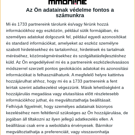
magyar csapat is játszik a labdarúgó Európa-bajnokság
meccsein. A találgatások már most megindultak arról,
Az Ön adatainak védelme fontos a
hogy a magyar válogatott hány pontot szerez majd a
számunkra
csoportjában. A válaszadók egyharmada (relatív
Mi és 1733 partnereink tárolunk és/vagy férünk hozzá
többsége) szerint a magyar válogatott 3-4 pontot fog
információkhoz egy eszközön, például sütik formájában, és
szerezni a csoportmérkőzések során. A kutatási
személyes adatokat dolgozunk fel, például egyedi azonosítókat
és standard információkat, amelyeket az eszköz személyre
adatokból az is kiderült, hogy a megkérdezettek csupán 4
szabott hirdetésekhez és tartalomhoz, hirdetések és tartalmak
százaléka válaszolta azt, hogy a magyar válogatott pont
méréséhez, közönségmérésekhez és szolgáltatásfejlesztéshez
nélkül fogja zárni a csoportmeccseket. A válaszadók 60
küld.
Az Ön engedélyével mi és a partnereink eszközleolvasásos
százaléka úgy gondolja, hogy a magyar válogatott tovább
módszerrel szerzett pontos geolokációs adatokat és azonosítási
fog jutni a csoportkörből, akik pedig így vélekednek relatív
információkat is felhasználhatunk. A megfelelő helyre kattintva
többségben (29%) arra tippelnek, hogy a nyolcaddöntőig
hozzájárulhat ahhoz, hogy mi és a 1733 partnereink a fent
jut a nemzeti csapat.
leírtak szerint adatkezelést végezzünk. Másik lehetőségként a
hozzájárulás megadása vagy elutasítása előtt részletesebb
információkhoz juthat, és megváltoztathatja beállításait.
Messze a legnagyobb arányban, a válaszadók fele,
Felhívjuk figyelmét, hogy személyes adatainak bizonyos
Szoboszlai Dominikot várja a leginkább gólerős magyar
kezeléséhez nem feltétlenül szükséges az Ön hozzájárulása, de
játékosnak, őt Varga Barnabás, majd Sallai Roland követi.
jogában áll tiltakozni az ilyen jellegű adatkezelés ellen. A
beállításai csak erre a weboldalra érvényesek. Bármikor
A felmérés szerint a válaszadók ötöde gondolja úgy, hogy
megváltoztathatja a preferenciáit, vagy visszavonhatja