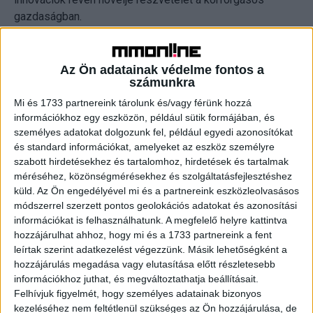
gazdaságban.
A természetvédelem és a fenntarthatóság elkötelezett
híveként a Lenovo Magyarország hazai szinten a WWF
Az Ön adatainak védelme fontos a
számunkra
Magyarország segítségével ezúttal a fiatal generáció
környezettudatosságának növelésében kíván szerepet
Mi és 1733 partnereink tárolunk és/vagy férünk hozzá
információkhoz egy eszközön, például sütik formájában, és
vállalni. A VR Expedíció ingyenesen elérhető, digitális
személyes adatokat dolgozunk fel, például egyedi azonosítókat
környezeti nevelési program keretein belül a diákok –
és standard információkat, amelyeket az eszköz személyre
elsősorban a 15-16 éves korosztály – a VR technológia
szabott hirdetésekhez és tartalomhoz, hirdetések és tartalmak
segítségével ismerhetik meg az érintetlen természet
méréséhez, közönségmérésekhez és szolgáltatásfejlesztéshez
szépségeit.
küld.
Az Ön engedélyével mi és a partnereink eszközleolvasásos
módszerrel szerzett pontos geolokációs adatokat és azonosítási
„Azt tapasztaljuk, hogy a fiatal generáció az, amely igazán
információkat is felhasználhatunk. A megfelelő helyre kattintva
hozzájárulhat ahhoz, hogy mi és a 1733 partnereink a fent
fogékony a fenntarthatóság témakörére és egyben
leírtak szerint adatkezelést végezzünk. Másik lehetőségként a
nyitottabbak is arra, hogy környezettudatosan éljék
hozzájárulás megadása vagy elutasítása előtt részletesebb
mindennapjaikat. Ugyanakkor ez a generáció abban is
információkhoz juthat, és megváltoztathatja beállításait.
szerepet játszhat, hogy felhívják a náluk idősebbek
Felhívjuk figyelmét, hogy személyes adatainak bizonyos
figyelmét is arra, hogy a jövőnk érdekében környezetünk
kezeléséhez nem feltétlenül szükséges az Ön hozzájárulása, de