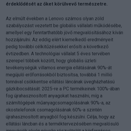
érdeklődését az őket körülvevő természetre.
Az elmúlt években a Lenovo számos olyan zöld
szabályozást vezetett be globális vállalati működésébe,
amellyel egy fenntarthatóbb jövő megvalósításához kíván
hozzájárulni. Az eddig elért kiemelkedő eredményeit
pedig további célkitűzésekkel erősíti a következő
évtizedben. A technológiai vállalat 5 éves tervében
szerepel többek között, hogy globális üzleti
tevékenységük villamos energia ellátásának 90%-át
megújuló erőforrásokból biztosítsa, továbbá 1 millió
tonnával csökkentse ellátási láncának üvegházhatású
gázkibocsátását. 2025-re a PC termékeinek 100%-ában
fog újrahasznosított anyagokat használni, míg a
számítógépek műanyagcsomagolásának 90%-a, az
okostelefonok csomagolásának 60%-a szintén
újrahasznosított anyagból fog készülni. Célja, hogy az
ellátási láncban és a terméktervezésében megvalósuló
innovációk révén növelje részvételét a körforgásos