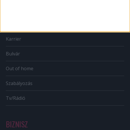
Web
Mobil
Karrier
Bulvár
Out of home
Szabályozás
Tv/Rádió
BIZNISZ