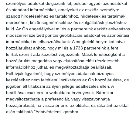
személyes adatokat dolgozunk fel, például egyedi azonosítókat
egyetem – egyaránt előnyös együttműködést jelent. A
és standard információkat, amelyeket az eszköz személyre
képzés során az egyetemi hallgató munkatapasztalatot
szabott hirdetésekhez és tartalomhoz, hirdetések és tartalmak
szerezhet iparági szinten meghatározó vállalatoknál; a
méréséhez, közönségmérésekhez és szolgáltatásfejlesztéshez
Coca-Cola HBC Magyarország idei programjaival több
küld.
Az Ön engedélyével mi és a partnereink eszközleolvasásos
mint harminc diáknak ad értékes munkatapasztalatot.
módszerrel szerzett pontos geolokációs adatokat és azonosítási
információkat is felhasználhatunk. A megfelelő helyre kattintva
Ráadásul a munkáért a képzés teljes időtartamára fizetést
hozzájárulhat ahhoz, hogy mi és a 1733 partnereink a fent
kap a cégtől. Nem csak a gyakorlati időszak alatt, hanem
leírtak szerint adatkezelést végezzünk. Másik lehetőségként a
az egyetemi oktatási idején is. A duális képzésben
hozzájárulás megadása vagy elutasítása előtt részletesebb
résztvevők három és fél év munkatapasztalattal a hátuk
információkhoz juthat, és megváltoztathatja beállításait.
mögött hagyják majd el az egyetemi képzést, így a
Felhívjuk figyelmét, hogy személyes adatainak bizonyos
megfelelő szakmai gyakorlat birtokában könnyebben és
kezeléséhez nem feltétlenül szükséges az Ön hozzájárulása, de
jobb munkakörökben helyezkedhetnek el.
jogában áll tiltakozni az ilyen jellegű adatkezelés ellen. A
beállításai csak erre a weboldalra érvényesek. Bármikor
megváltoztathatja a preferenciáit, vagy visszavonhatja
„A versenyképesség első számú feltétele ma már
hozzájárulását, ha visszatér erre az oldalra, és rákattint az oldal
egyértelműen a képzett munkaerő, a duális képzés ezért
alján található "Adatvédelem" gombra.
várhatóan egyre nagyobb teret nyer majd mind a felsőfokú
oktatásban, mind pedig a cégeknél. A most megkötött
együttműködési megállapodások révén vállalatunk