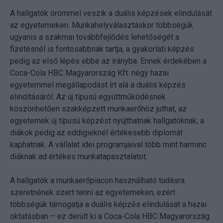
A hallgatók örömmel veszik a duális képzések elindulását
az egyetemeken. Munkahelyválasztáskor többségük
ugyanis a szakmai továbbfejlődés lehetőségét a
fizetésnél is fontosabbnak tartja, a gyakorlati képzés
pedig az első lépés ebbe az irányba. Ennek érdekében a
Coca-Cola HBC Magyarország Kft. négy hazai
egyetemmel megállapodást írt alá a duális képzés
elindításáról. Az új típusú együttműködésnek
köszönhetően szakképzett munkaerőhöz juthat, az
egyetemek új típusú képzést nyújthatnak hallgatóknak, a
diákok pedig az eddigieknél értékesebb diplomát
kaphatnak. A vállalat idei programjaival több mint harminc
diáknak ad értékes munkatapasztalatot.
A hallgatók a munkaerőpiacon használható tudásra
szeretnének szert tenni az egyetemeken, ezért
többségük támogatja a duális képzés elindulását a hazai
oktatásban – ez derült ki a Coca-Cola HBC Magyarország