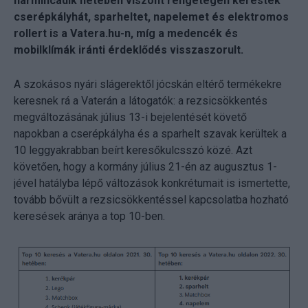
harmincadik hetében viszont rengetegen kerestek
cserépkályhát, sparheltet, napelemet és elektromos
rollert is a Vatera.hu-n, míg a medencék és
mobilklímák iránti érdeklődés visszaszorult.
A szokásos nyári slágerektől jócskán eltérő termékekre
keresnek rá a Vaterán a látogatók: a rezsicsökkentés
megváltozásának július 13-i bejelentését követő
napokban a cserépkályha és a sparhelt szavak kerültek a
10 leggyakrabban beírt keresőkulcsszó közé. Azt
követően, hogy a kormány július 21-én az augusztus 1-
jével hatályba lépő változások konkrétumait is ismertette,
tovább bővült a rezsicsökkentéssel kapcsolatba hozható
keresések aránya a top 10-ben.