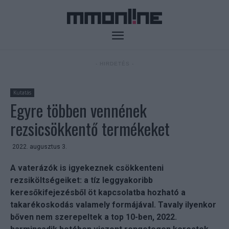
- HIRDETÉS -
Kutatás
Egyre többen vennének
rezsicsökkentő termékeket
2022. augusztus 3.
A vaterázók is igyekeznek csökkenteni
rezsiköltségeiket: a tíz leggyakoribb
keresőkifejezésből öt kapcsolatba hozható a
takarékoskodás valamely formájával. Tavaly ilyenkor
bőven nem szerepeltek a top 10-ben, 2022.