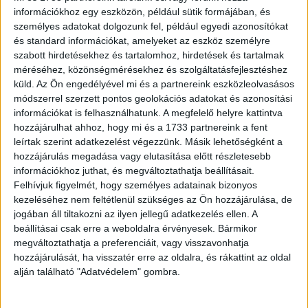
energiaárak emelkedésének. Az autókhoz hasonlóan
információkhoz egy eszközön, például sütik formájában, és
kerékpárból is sokan keresnek használt példányt, hogy
személyes adatokat dolgozunk fel, például egyedi azonosítókat
pénzt takarítsanak meg, így nem meglepő, hogy ez a
és standard információkat, amelyeket az eszköz személyre
termékkategória is jól fogy az online piactéren.
szabott hirdetésekhez és tartalomhoz, hirdetések és tartalmak
méréséhez, közönségmérésekhez és szolgáltatásfejlesztéshez
küld.
Az Ön engedélyével mi és a partnereink eszközleolvasásos
A Lego, a Matchbox és a gombfoci ugyancsak szinte
módszerrel szerzett pontos geolokációs adatokat és azonosítási
minden héten benne van a legnépszerűbb keresések
információkat is felhasználhatunk. A megfelelő helyre kattintva
közt: az építőjátékot szülők és gyűjtők, a játékautókat
hozzájárulhat ahhoz, hogy mi és a 1733 partnereink a fent
főként gyűjtők keresik, de jó ideje reneszánszát éli a
leírtak szerint adatkezelést végezzünk. Másik lehetőségként a
gombfoci, havi szinten több száz készlet talál gazdára a
hozzájárulás megadása vagy elutasítása előtt részletesebb
Vaterán. A szektorlabda-szettek közül hatvanas és
információkhoz juthat, és megváltoztathatja beállításait.
hetvenes években gyártott, a fővárosi klubok (FTC, Dózsa,
Felhívjuk figyelmét, hogy személyes adatainak bizonyos
kezeléséhez nem feltétlenül szükséges az Ön hozzájárulása, de
MTK, Honvéd) játékosainak neveit tartalmazó csapatok a
jogában áll tiltakozni az ilyen jellegű adatkezelés ellen. A
legnépszerűbbek.
beállításai csak erre a weboldalra érvényesek. Bármikor
megváltoztathatja a preferenciáit, vagy visszavonhatja
hozzájárulását, ha visszatér erre az oldalra, és rákattint az oldal
OLVASTA MÁR?
alján található "Adatvédelem" gombra.