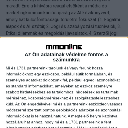
maradt. Erre a kihívásra reagál elsőként a média és
marketingkommunikációs iparág az AI kézikönyvvel,
amely hat kulcsfontosságú területre fókuszál. (1. Fogalmi
alapok és AI szótár, 2. Jogi és szabályozási tudnivalók, 3.
Etikai dilemmák és megoldási javaslatok, 4. Szerzői jogi
kérdések, adatbiztonsági protokollok, 6, Iparági
együttműködés.)
Az Ön adatainak védelme fontos a
számunkra
A kézikönyv önellenőrzési listákkal és konkrét
javaslatokkal nyújt gyakorlati segítséget a napi munkához,
Mi és 1731 partnereink tárolunk és/vagy férünk hozzá
információkhoz egy eszközön, például sütik formájában, és
miközben a stratégiai döntéshozatalt is támogatja. A 2025
személyes adatokat dolgozunk fel, például egyedi azonosítókat
áprilisában lezárt, 1.0-s verziót a kiadó 12 szervezet a
és standard információkat, amelyeket az eszköz személyre
technológiai és jogi változásoknak megfelelően
szabott hirdetésekhez és tartalomhoz, hirdetések és tartalmak
folyamatosan frissíteni fogja.
méréséhez, közönségmérésekhez és szolgáltatásfejlesztéshez
küld.
Az Ön engedélyével mi és a partnereink eszközleolvasásos
„A Magyarországi Kommunikációs Ügynökségek
módszerrel szerzett pontos geolokációs adatokat és azonosítási
információkat is felhasználhatunk. A megfelelő helyre kattintva
Szövetsége számára kiemelten fontos, hogy a
hozzájárulhat ahhoz, hogy mi és a 1731 partnereink a fent
mesterséges intelligencia használatának etikai, jogi és
leírtak szerint adatkezelést végezzünk. Másik lehetőségként a