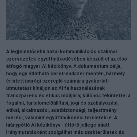
A legjelentősebb hazai kommunikációs szakmai
szervezetek együttműködésében készült el az első
átfogó magyar AI kézikönyv. A dokumentum célja,
hogy egy átlátható keretrendszer mentén, bármely
érintett iparági szereplő számára gyakorlati
útmutatást kínáljon az AI felhasználásának
transzparens és etikus módjára; különös tekintettel a
fogalmi, tartalomelőállítási, jogi és szabályozási,
etikai, alkalmazási, adatbiztonsági, teljesítmény
mérési, valamint együttműködési területekre. A
hiánypótló AI kézikönyv - úttörő jellege miatt -
iránymutatásként szolgálhat más szakterületek és