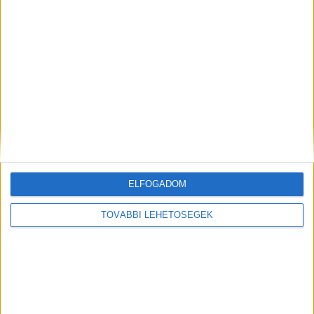
A RADIOCAFÉN
ELFOGADOM
TOVÁBBI LEHETŐSÉGEK
Korábbi adások
A rovat támogatói: