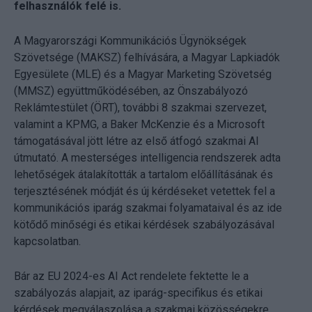
felhasználók felé is.
A Magyarországi Kommunikációs Ügynökségek
Szövetsége (MAKSZ) felhívására, a Magyar Lapkiadók
Egyesülete (MLE) és a Magyar Marketing Szövetség
(MMSZ) együttműködésében, az Önszabályozó
Reklámtestület (ÖRT), további 8 szakmai szervezet,
valamint a KPMG, a Baker McKenzie és a Microsoft
támogatásával jött létre az első átfogó szakmai AI
útmutató. A mesterséges intelligencia rendszerek adta
lehetőségek átalakították a tartalom előállításának és
terjesztésének módját és új kérdéseket vetettek fel a
kommunikációs iparág szakmai folyamataival és az ide
kötődő minőségi és etikai kérdések szabályozásával
kapcsolatban.
Bár az EU 2024-es AI Act rendelete fektette le a
szabályozás alapjait, az iparág-specifikus és etikai
kérdések megválaszolása a szakmai közösségekre