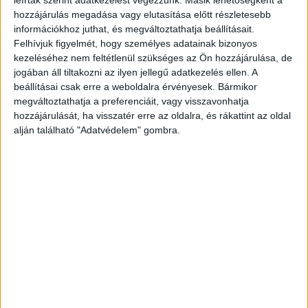
piaci keretei közösen vállaltak és átláthatók legyenek.
hozzájárulás megadása vagy elutasítása előtt részletesebb
Büszkék vagyunk, hogy az összefogáson keresztül a
információkhoz juthat, és megváltoztathatja beállításait.
hazai kommunikációs iparág elsőként ismerte fel az
Felhívjuk figyelmét, hogy személyes adatainak bizonyos
önszabályozás szükségességét és felelősségét a
kezeléséhez nem feltétlenül szükséges az Ön hozzájárulása, de
mesterséges intelligencia rohamos és csak részben
jogában áll tiltakozni az ilyen jellegű adatkezelés ellen. A
beállításai csak erre a weboldalra érvényesek. Bármikor
szabályozott terjedésével kapcsolatban.
megváltoztathatja a preferenciáit, vagy visszavonhatja
Tagügynökségeink nap mint nap hidat képeznek a
hozzájárulását, ha visszatér erre az oldalra, és rákattint az oldal
médiatulajdonosok, a technológiai szolgáltatók, a hirdetők
alján található "Adatvédelem" gombra.
és a kommunikációs ipari szakemberek között, így első
kézből tapasztalják meg az AI nyújtotta lehetőségeket és
dilemmákat. Az elkészült AI kézikönyv egyedülálló
együttműködés eredménye, amely jól mutatja, mekkora
szükség van közös álláspontokra ebben a gyorsan
változó technológiai környezetben” – mondta el Blaskó
Nikolett, a kezdeményezést életre hívó Magyarországi
Kommunikációs Ügynökségek Szövetségének elnöke.
Kovács Tibor, az MLE elnöke szerint: „A Reuters Digital
News Report 2025 szerint a felhasználók ugyan nyitottak