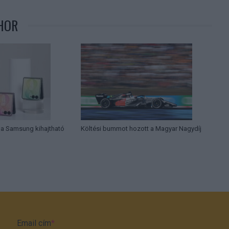
HOR
k a Samsung kihajtható
Költési bummot hozott a Magyar Nagydíj
Email cím
*