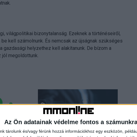
atnak.
 világpolitikai bizonytalanság. Ezeknek a történéseiről,
n be kell számolnunk. És nemcsak az újságnak szükséges
 a gazdasági helyzethez kell alakítanunk. De bízom a
 jól megoldottunk.
Az Ön adatainak védelme fontos a számunkr
nk tárolunk és/vagy férünk hozzá információkhoz egy eszközön, példáu