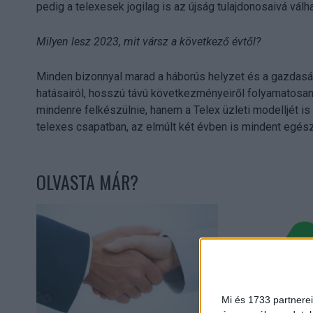
pedig a telexesek jogilag is az újság tulajdonosaivá válh
Milyen lesz 2023, mit vársz a következő évtől?
Minden bizonnyal marad a háborús helyzet és a gazdasági,
hatásairól, hosszú távú következményeiről folyamatosa
mindenre felkészülnie, hanem a Telex üzleti modelljét is
telexes csapatban, az elmúlt két évben is mindent egész
OLVASTA MÁR?
Mi és 1733 partnerei