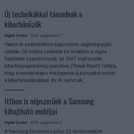
Új technikákkal támadnak a
kiberbűnözők
Digital Center
2026. augusztus 7.
Hamis AI eszközökhöz kapcsolódó segítségnyújtó
oldalak, QR-kódos csalások és továbbra is egyre
fejlettebb zsarolóvírusok: az ESET legfrissebb
kiberfenyegetettségi jelentése (Threat Riport) feltárja,
hogy a mesterséges intelligencia új korszakot nyitott
a kibertámadásokban. Az AI nemcsak...
Itthon is népszerűek a Samsung
kihajtható mobiljai
Digital Center
2026. augusztus 3.
A Samsung Electronics július 22-én bemutatott