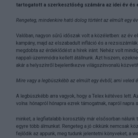
tartogatott a szerkesztőség számára az idei év és e
Rengeteg, mindenkire ható dolog történt az elmúlt egy év
Valóban, nagyon sűrű időszak volt a közéletben: az év ele
kampány, majd az elszabadult infláció és a rezsiszámlák
megdobta az érdeklődést a hírek iránt. Nehéz volt mindig 
nappali üzemmódra kellett átállnunk. Azt hiszem, ezekn
akár a helyszínről bejelentkezve világszínvonalú közvetí
Mire vagy a legbüszkébb az elmúlt egy évből, ami veled és
A legbüszkébb arra vagyok, hogy a Telex kétéves lett. Azt
volna: hónapról hónapra ezrek támogatnak, napról napra
minket, a legfiatalabb korosztály már elsősorban nálunk 
egyre több álmunkat. Rengeteg a jó cikkünk nemcsak köz
fejlődik az appunk, meg tudunk jelentetni könyveket, a