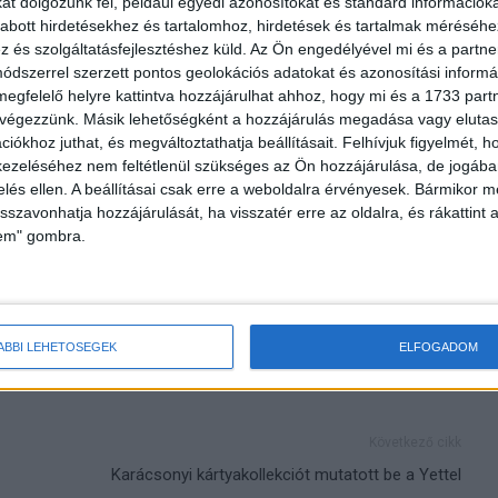
t dolgozunk fel, például egyedi azonosítókat és standard információk
abott hirdetésekhez és tartalomhoz, hirdetések és tartalmak méréséhe
Network4
Kiderült, hogyan bankolnak a fiatalok
és szolgáltatásfejlesztéshez küld.
Az Ön engedélyével mi és a partne
dszerrel szerzett pontos geolokációs adatokat és azonosítási informác
ja
megfelelő helyre kattintva hozzájárulhat ahhoz, hogy mi és a 1733 partne
 végezzünk. Másik lehetőségként a hozzájárulás megadása vagy elutasí
iókhoz juthat, és megváltoztathatja beállításait.
Felhívjuk figyelmét, 
ezeléséhez nem feltétlenül szükséges az Ön hozzájárulása, de jogában 
zelés ellen. A beállításai csak erre a weboldalra érvényesek. Bármikor m
lex
választás
isszavonhatja hozzájárulását, ha visszatér erre az oldalra, és rákattint a
lem" gombra.
ÁBBI LEHETŐSÉGEK
ELFOGADOM
Következő cikk
Karácsonyi kártyakollekciót mutatott be a Yettel