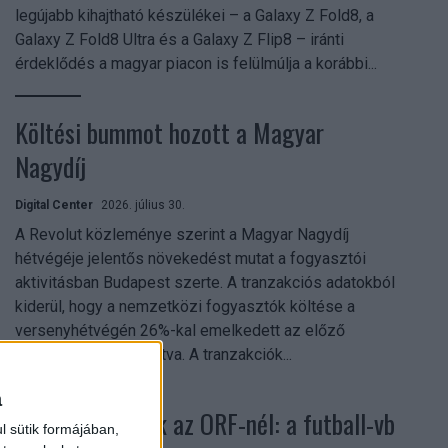
legújabb kihajtható készülékei – a Galaxy Z Fold8, a
Galaxy Z Fold8 Ultra és a Galaxy Z Flip8 – iránti
érdeklődés a magyar piacon is felülmúlja a korábbi...
Költési bummot hozott a Magyar
Nagydíj
Digital Center
2026. július 30.
A Revolut közleménye szerint a Magyar Nagydíj
hétvégéje jelentős növekedést mutat a fogyasztói
aktivitásban Budapest szerte. A tranzakciós adatokból
kiderül, hogy a nemzetközi fogyasztók költése a
versenyhétvégén 26%-kal emelkedett az előző
hétvégéhez viszonyítva. A tranzakciók...
a
Rekordok dőltek az ORF-nél: a futball-vb
l sütik formájában,