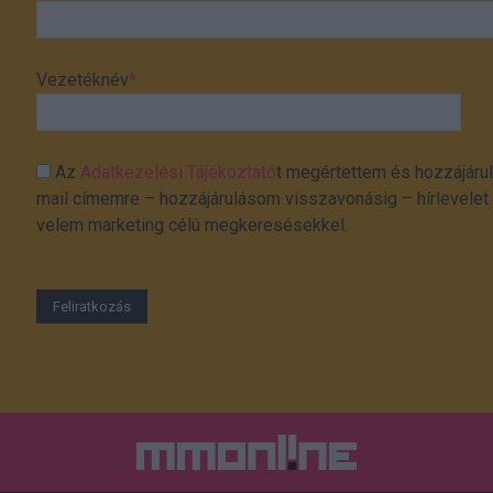
Vezetéknév
*
Az
Adatkezelési Tájékoztató
t megértettem és hozzájárul
mail címemre – hozzájárulásom visszavonásig – hírlevelet k
velem marketing célú megkeresésekkel.