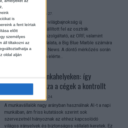
mindent vitt
at, amelyeket az
z,
reink
Digital Center
2026. július 27.
iókat is
A 2026-os labdarúgó-világbajnokság új
reink a fent leírtak
streamingrekordokat állított fel az osztrák
tása előtt
közszolgálati műsorszolgáltató, az ORF, valamint
hogy személyes
technológiai leányvállalata, a Big Blue Marble számára
áll tiltakozni az
egváltoztathatja a
– írja a Broadband TV News. A döntő mérkőzés során
z oldal alján
az átlagos nézőszám elérte...
Shadow AI a munkahelyeken: így
szerezhetik vissza a cégek a kontrollt
Digital Center
2026. július 24.
A munkavállalók nagy arányban használnak AI-t a napi
munkában, ám friss kutatások szerint sok
szervezetnél hiányoznak az ehhez kapcsolódó
világos irányelvek és biztonságos vállalati keretek. Ez