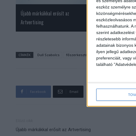
és személyes adatoka
eszköz személyre sz
Újabb márkákkal erősít az
Új nevet kapott a 
közönségmérésekhez 
eszközleolvasásos mó
Artvertising
streamingplatform
felhasználhatunk. A 
szerint adatkezelést
részletesebb informác
adatainak bizonyos k
ilyen jellegű adatke
CÍMKÉK
Dull Szabolcs
főszerkesztő
háború
infláció
Te
preferenciáit, vagy v
található "Adatvéde
Facebook
Email
TOV
Előző cikk
Újabb márkákkal erősít az Artvertising