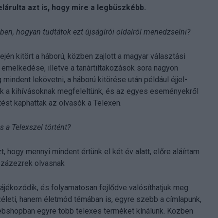
lárulta azt is, hogy mire a legbüszkébb.
ben, hogyan tudtátok ezt újságírói oldalról menedzselni?
jén kitört a háború, közben zajlott a magyar választási
 emelkedése, illetve a tanártiltakozások sora nagyon
mindent lekövetni, a háború kitörése után például éjjel-
ek a kihívásoknak megfeleltünk, és az egyes eseményekről
tést kaphattak az olvasók a Telexen.
 a Telexszel történt?
, hogy mennyi mindent értünk el két év alatt, előre aláírtam
 százezrek olvasnak
tájékozódik, és folyamatosan fejlődve valósíthatjuk meg
életi, hanem életmód témában is, egyre szebb a címlapunk,
 webshopban egyre több telexes terméket kínálunk. Közben