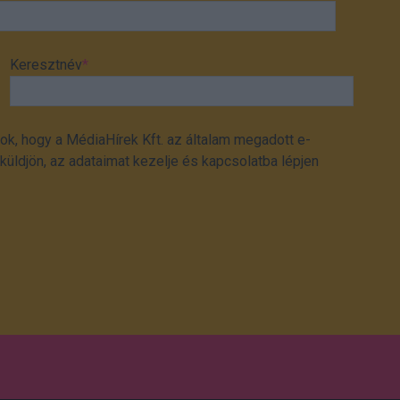
Keresztnév
*
ok, hogy a MédiaHírek Kft. az általam megadott e-
üldjön, az adataimat kezelje és kapcsolatba lépjen