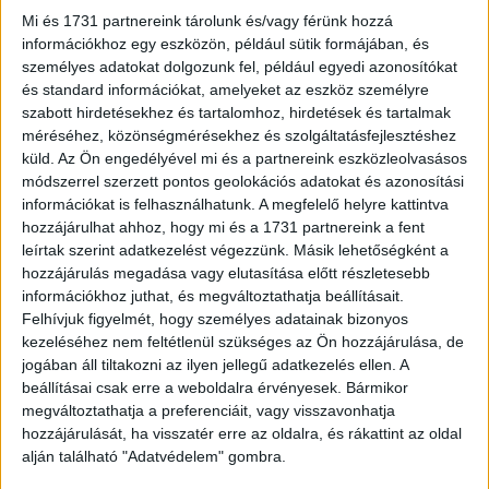
Mi és 1731 partnereink tárolunk és/vagy férünk hozzá
információkhoz egy eszközön, például sütik formájában, és
személyes adatokat dolgozunk fel, például egyedi azonosítókat
és standard információkat, amelyeket az eszköz személyre
szabott hirdetésekhez és tartalomhoz, hirdetések és tartalmak
méréséhez, közönségmérésekhez és szolgáltatásfejlesztéshez
küld.
Az Ön engedélyével mi és a partnereink eszközleolvasásos
módszerrel szerzett pontos geolokációs adatokat és azonosítási
Átszervezés a Telexnél, Dull egyedül
információkat is felhasználhatunk. A megfelelő helyre kattintva
hozzájárulhat ahhoz, hogy mi és a 1731 partnereink a fent
főszerkesztő
leírtak szerint adatkezelést végezzünk. Másik lehetőségként a
hozzájárulás megadása vagy elutasítása előtt részletesebb
Média
2021. december 21.
információkhoz juthat, és megváltoztathatja beállításait.
Január elsejétől Dull Szabolcs egyedül lesz főszerkesztő
Felhívjuk figyelmét, hogy személyes adatainak bizonyos
a Telexnél, az eddigi alapító főszerkesztő, Munk Veronika
kezeléséhez nem feltétlenül szükséges az Ön hozzájárulása, de
tartalomfejlesztési vezetőként dolgozik tovább – derül ki
jogában áll tiltakozni az ilyen jellegű adatkezelés ellen. A
a portál...
beállításai csak erre a weboldalra érvényesek. Bármikor
megváltoztathatja a preferenciáit, vagy visszavonhatja
hozzájárulását, ha visszatér erre az oldalra, és rákattint az oldal
alján található "Adatvédelem" gombra.