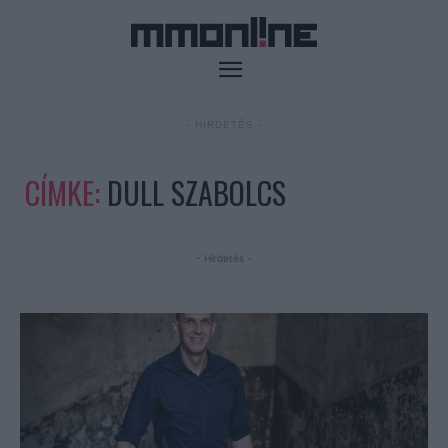
- HIRDETÉS -
CÍMKE:
DULL SZABOLCS
- Hirdetés -