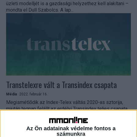
üzleti modelljét is a gazdasági helyzethez kell alakítani –
mondta el Dull Szabolcs. A lap...
Transtelexre vált a Transindex csapata
Média
2022. február 16.
Megismétlődik az Index-Telex váltás 2020-as sztorija,
miután tegnap felállt az erdélyi Transindex teljes csapata,
Dull Szabolcs, a Telex főszerkesztője ma már arról írt,
hogy...
Az Ön adatainak védelme fontos a
számunkra