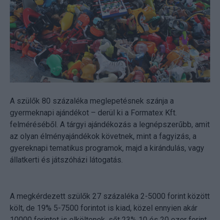
A szülők 80 százaléka meglepetésnek szánja a
gyermeknapi ajándékot – derül ki a Formatex Kft.
felméréséből. A tárgyi ajándékozás a legnépszerűbb, amit
az olyan élményajándékok követnek, mint a fagyizás, a
gyereknapi tematikus programok, majd a kirándulás, vagy
állatkerti és játszóházi látogatás.
A megkérdezett szülők 27 százaléka 2-5000 forint között
költ, de 19% 5-7500 forintot is kiad, közel ennyien akár
10000 forintot is elköltenek, sőt 23% 10 és 20 ezer forint