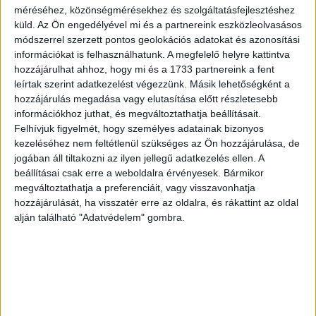
bevétel, addig Lengyelországban akár a húsvéti
méréséhez, közönségmérésekhez és szolgáltatásfejlesztéshez
vásárlások ötszörösére is felszökik a forgalom, általában
küld.
Az Ön engedélyével mi és a partnereink eszközleolvasásos
a televízióban reklámozott termékek a legnépszerűbbek,
módszerrel szerzett pontos geolokációs adatokat és azonosítási
információkat is felhasználhatunk. A megfelelő helyre kattintva
az átlagos kosár érték 3500-4000 forintnak megfelelő
hozzájárulhat ahhoz, hogy mi és a 1733 partnereink a fent
zloty (50 PLN). A Formatex megduplázta éves forgalmát
leírtak szerint adatkezelést végezzünk. Másik lehetőségként a
Lengyelországban 2015-ről 2016-ra és idén is hasonló
hozzájárulás megadása vagy elutasítása előtt részletesebb
növekedést tervez, mely a kiváló üzleti stratégiának, a
információkhoz juthat, és megváltoztathatja beállításait.
megfelelő játékválasztásnak és olyan kulcs partnereknek
Felhívjuk figyelmét, hogy személyes adatainak bizonyos
is köszönhető, mint a Smyk és Biedronka bolthálózat–
kezeléséhez nem feltétlenül szükséges az Ön hozzájárulása, de
tette hozzá Borhi János.
jogában áll tiltakozni az ilyen jellegű adatkezelés ellen. A
beállításai csak erre a weboldalra érvényesek. Bármikor
megváltoztathatja a preferenciáit, vagy visszavonhatja
hozzájárulását, ha visszatér erre az oldalra, és rákattint az oldal
Továbbra is az ügyességi és sport, valamint az
alján található "Adatvédelem" gombra.
építőjátékokat venne a legtöbb szülő
A 700 fő részvételével készült Formatex felmérés idén is
az ügyességi és sport játékokat, valamint az
építőjátékokat hozta ki legkedveltebb gyereknapi játék
ajándékként, melyeket a szülők negyven százaléka