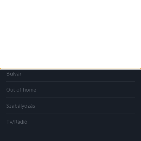
Print
Web
Mobil
Karrier
Bulvár
Out of home
Szabályozás
Tv/Rádió