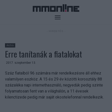
- HIRDETÉS -
Archív
Erre tanítanák a fiatalokat
2017. szeptember 13.
Száz fiatalból 96 számára már rendelkezésre áll ehhez
valamilyen eszköz. A 15 és 29 év közötti korosztály 88
százaléka napi internethasználó, negyedük pedig szinte
folyamatosan fent van a világhálón, a 11 évesek
kilenctizede pedig már saját okostelefonnal rendelkezik.