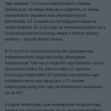
Napi átlagban 112 perces internetidőből a fiatalok
félórányit az iskolában töltenek a világhálón, az iskolai
internetelérés terjedése más államokénál jóval
jelentősebb, 5,3 százalékos volt Magyarországon az
utóbbi években. Az a cél, hogy az internethasználatot ne a
külső környezet befolyásolja, hanem a fiatalok tudatos
döntése – közölte Rétvári Bence.
A 15 és 29 év közötti korosztály 88 százaléka napi
internethasználó, negyedük pedig „lényegében
folyamatosan” fent van a világhálón; egy felmérés szerint
okostelefon nélkül 54, internet nélkül 51, kedvenc
közösségi oldala nélkül 44 százalék nem bírná ki saját
bevallása szerint egy napig sem, a 11 évesek
kilenctizede pedig már saját okostelefonnal rendelkezik –
írja az MTI.
A diákok kétharmada olyan munkakörben dolgozik majd,
amelyik ma még nem létezik, és az annak betöltéséhez