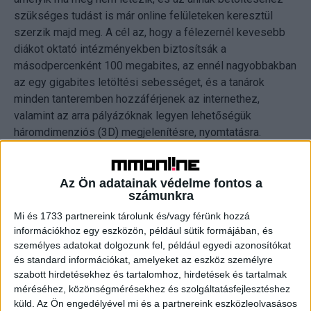
szükséges tudást is már online felületeken keresztül
szerzik majd meg. A cél az, hogy a félezernél kevesebb
diákot oktató intézményekben biztosítsák a
másodpercenként 100 megabites, az ennél nagyobbakban
az egy gigabites letöltési sebességet, és a tanárok
minden tanteremben hozzáférjenek az internethez,
valamint az arra pályázóknak legyen lehetőségük
háromdimenziós (3D) megjelenítésre, nyomtatásra.
Rétvári célként említette, hogy az iskola a kor
szórakoztatóipari technológiáihoz mérhető élményt nyújtó
Az Ön adatainak védelme fontos a
számunkra
módon vihesse közelebb a tananyagot a fiatalokhoz.
Mi és 1733 partnereink tárolunk és/vagy férünk hozzá
információkhoz egy eszközön, például sütik formájában, és
Czunyiné Bertalan Judit kormánybiztos arról beszélt: most
személyes adatokat dolgozunk fel, például egyedi azonosítókat
utópályázatok révén legalább hetvenezer eszközt –
és standard információkat, amelyeket az eszköz személyre
mintegy 46 ezer oktatói laptopot és 24 ezer tanulói
szabott hirdetésekhez és tartalomhoz, hirdetések és tartalmak
táblagépet – osztanak majd ki, de jelentős összegeket
méréséhez, közönségmérésekhez és szolgáltatásfejlesztéshez
fordítanak módszertani fejlesztésekre és az intézmények
küld.
Az Ön engedélyével mi és a partnereink eszközleolvasásos