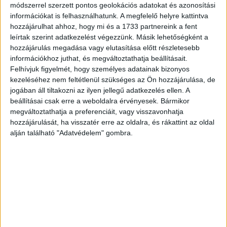
wifi-hálózatára is. A fejlesztések részeként említette a
módszerrel szerzett pontos geolokációs adatokat és azonosítási
mintegy 50 ezer pedagógusnak tartandó
információkat is felhasználhatunk. A megfelelő helyre kattintva
hozzájárulhat ahhoz, hogy mi és a 1733 partnereink a fent
továbbképzéseket is, kijelentve, „ez mindösszesen több
leírtak szerint adatkezelést végezzünk. Másik lehetőségként a
mint 44 milliárd forintos támogatási összeg”. A fejlődés
hozzájárulás megadása vagy elutasítása előtt részletesebb
indokolja, hogy az iskola képes legyen egy digitális
információkhoz juthat, és megváltoztathatja beállításait.
világban is alkalmazható tudást adni. Évek óta vizsgálják
Felhívjuk figyelmét, hogy személyes adatainak bizonyos
már e módszerek szerepét a tanulói eredményességben.
kezeléséhez nem feltétlenül szükséges az Ön hozzájárulása, de
jogában áll tiltakozni az ilyen jellegű adatkezelés ellen. A
Egyre több intézmény vesz részt a digitális témahetek
beállításai csak erre a weboldalra érvényesek. Bármikor
megváltoztathatja a preferenciáit, vagy visszavonhatja
programjában, a tavalyihoz képest megduplázódott a
hozzájárulását, ha visszatér erre az oldalra, és rákattint az oldal
bekapcsolódó pedagógusok száma, a magyar csapatok
alján található "Adatvédelem" gombra.
pedig évek óta eredményesen szerepelnek a Nemzetközi
Robotolimpia (WRO) nevű informatikai tudásversenyen –
olvasható az MTI beszámolójában.
CÍMKÉK
fiatal
gyerek
Internet
iskola
web