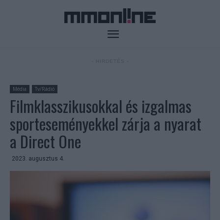
- HIRDETÉS -
Média
Tv/Rádió
Filmklasszikusokkal és izgalmas
sporteseményekkel zárja a nyarat
a Direct One
2023. augusztus 4.