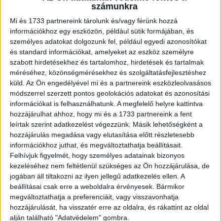
számunkra
(Jadwiga Jankowska-Cieślak) az Igazság című lapnál
találkozik Líviával (Grażyna Szapołowska), és első látásra
Mi és 1733 partnereink tárolunk és/vagy férünk hozzá
egymásba habarodnak. Szerelmüket csak titokban tudják
információkhoz egy eszközön, például sütik formájában, és
megélni, helyzetüket pedig tovább nehezíti, hogy Lívia
személyes adatokat dolgozunk fel, például egyedi azonosítókat
és standard információkat, amelyeket az eszköz személyre
férje a belső elhárításnál dolgozik. A tabutörő drámát éles
szabott hirdetésekhez és tartalomhoz, hirdetések és tartalmak
rendszerkritika egészíti ki. Jadwiga Jankowska-Cieslak
méréséhez, közönségmérésekhez és szolgáltatásfejlesztéshez
alakításáért a legjobb színésznőnek járó díjat kapta
küld.
Az Ön engedélyével mi és a partnereink eszközleolvasásos
Cannes-ban, Makk Károlynak pedig az újságírók különdíját
módszerrel szerzett pontos geolokációs adatokat és azonosítási
ítélték oda a legjobb rendezésért.
információkat is felhasználhatunk. A megfelelő helyre kattintva
hozzájárulhat ahhoz, hogy mi és a 1733 partnereink a fent
leírtak szerint adatkezelést végezzünk. Másik lehetőségként a
A Mátyás király udvarában játszódó vígjáték, a Mit csinált
hozzájárulás megadása vagy elutasítása előtt részletesebb
felséged 3-tól 5-ig? az 1960-as évek népszerű
információkhoz juthat, és megváltoztathatja beállításait.
színészeit vonultatja fel, a főszerepben Psota Irénnel és
Felhívjuk figyelmét, hogy személyes adatainak bizonyos
Darvas Ivánnal. A történetben Mátyás király álruhában
kezeléséhez nem feltétlenül szükséges az Ön hozzájárulása, de
elhagyja a palotát, hogy a császári és pápai követek
jogában áll tiltakozni az ilyen jellegű adatkezelés ellen. A
unalmas fogadása helyett inkább három csinos szelistyei
beállításai csak erre a weboldalra érvényesek. Bármikor
asszonynak tegye a szépet. Hitvese, Beatrice gyanút fog,
megváltoztathatja a preferenciáit, vagy visszavonhatja
hozzájárulását, ha visszatér erre az oldalra, és rákattint az oldal
és kedvenc udvarhölgyével, szintén álruhában indulnak
alján található "Adatvédelem" gombra.
Mátyás felkutatására.