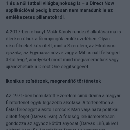
1 és a női futball világbajnokság is – a Direct Now
applikációval pedig biztosan nem maradunk le az
emlékezetes pillanatokról.
A 2017-ben elhunyt Makk Károly rendező alkotásai ma is
élénken élnek a filmrajongók emlékezetében. Olyan
sikerfilmeket készített, mint a Szerelem, az Erkölcsös
éjszaka, az Egymásra nézve vagy a Mit csinált felséged
3-tól 5-ig?, amelyeket most mind megismerhetünk vagy
újranézhetünk a Direct One segítségével.
Ikonikus színészek, megrendítő történetek
Az 1971-ben bemutatott Szerelem című dráma a magyar
filmtörténet egyik legszebb alkotása. A történetben a
fiatal feleséget alakító Törőcsik Mari várja haza politikai
elítélt férjét (Darvas Iván). A feleség lelkiismeretesen
gondozza az ágyhoz kötött anyósát (Darvas Lili), akivel