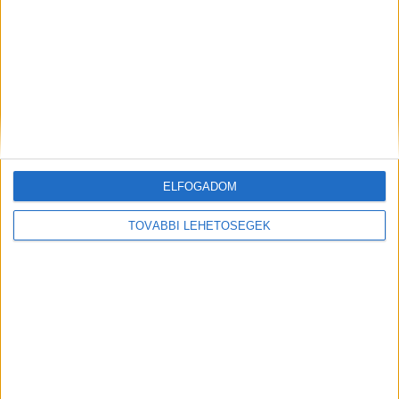
CÍMKÉK
Direct One
film
műsor
sport
tévé
ünnep
Facebook
Email
ELFOGADOM
TOVÁBBI LEHETŐSÉGEK
Előző cikk
Következő cikk
Visszatér Az álommeló, már
A marketing egy
lehet jelentkezni
konverziógyárrá vált
KAPCSOLÓDÓ CIKKEK
MORE FROM AUTHOR