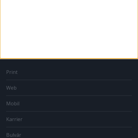
Sportbiznisz
Országmárka
MÉDIA
Print
Web
Mobil
Karrier
Bulvár