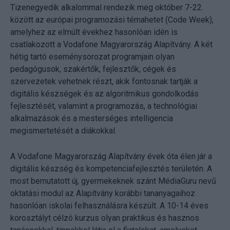
Tizenegyedik alkalommal rendezik meg október 7-22.
között az európai programozási témahetet (Code Week),
amelyhez az elmúlt évekhez hasonlóan idén is
csatlakozott a Vodafone Magyarország Alapítvány. A két
hétig tartó eseménysorozat programjain olyan
pedagógusok, szakértők, fejlesztők, cégek és
szervezetek vehetnek részt, akik fontosnak tartják a
digitális készségek és az algoritmikus gondolkodás
fejlesztését, valamint a programozás, a technológiai
alkalmazások és a mesterséges intelligencia
megismertetését a diákokkal.
A Vodafone Magyarország Alapítvány évek óta élen jár a
digitális készség és kompetenciafejlesztés területén. A
most bemutatott új, gyermekeknek szánt MédiaGuru nevű
oktatási modul az Alapítvány korábbi tananyagaihoz
hasonlóan iskolai felhasználásra készült. A 10-14 éves
korosztályt célzó kurzus olyan praktikus és hasznos