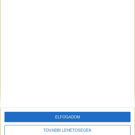
Korábbi adások
A rovat támogatói:
ELFOGADOM
Még több podcast
TOVÁBBI LEHETŐSÉGEK