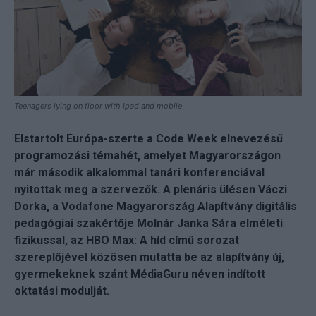
Teenagers lying on floor with Ipad and mobile
Elstartolt Európa-szerte a Code Week elnevezésű
programozási témahét, amelyet Magyarországon
már második alkalommal tanári konferenciával
nyitottak meg a szervezők. A plenáris ülésen Váczi
Dorka, a Vodafone Magyarország Alapítvány digitális
pedagógiai szakértője Molnár Janka Sára elméleti
fizikussal, az HBO Max: A híd című sorozat
szereplőjével közösen mutatta be az alapítvány új,
gyermekeknek szánt MédiaGuru néven indított
oktatási modulját.