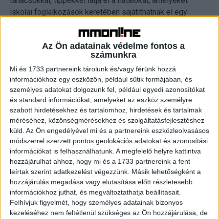
tanácsokkal, tippekkel látja el a fiatalokat, amelyeket
iskolai foglalkozások keretében sajátíthatnak el egy
okoseszközre készített interaktív e-learning tananyag
feldolgozása közben.
Az Ön adatainak védelme fontos a
számunkra
„A Vodafone-nál úgy gondoljuk, hogy a legújabb
Mi és 1733 partnereink tárolunk és/vagy férünk hozzá
technológiai eszközök eljuttatása mellett felelősségünk
információkhoz egy eszközön, például sütik formájában, és
az is, hogy megtanítsuk a fiataloknak azok helyes és
személyes adatokat dolgozunk fel, például egyedi azonosítókat
biztonságos használatát. Éppen ezért igyekszünk időről
és standard információkat, amelyeket az eszköz személyre
időre olyan friss tananyagokkal előállni, amelyekkel
szabott hirdetésekhez és tartalomhoz, hirdetések és tartalmak
segítségére lehetünk a fiatalabb generációknak és az őket
méréséhez, közönségmérésekhez és szolgáltatásfejlesztéshez
tanító pedagógusoknak is. Az évek óta sikerrel működő
küld.
Az Ön engedélyével mi és a partnereink eszközleolvasásos
módszerrel szerzett pontos geolokációs adatokat és azonosítási
NetGurut egy újabb modullal, a MédiaGuruval egészítettük
információkat is felhasználhatunk. A megfelelő helyre kattintva
ki, amely a videójátékok felelős használatára épül és
hozzájárulhat ahhoz, hogy mi és a 1733 partnereink a fent
segítséget nyújt a manipulált, kattintásvadász tartalmak
leírtak szerint adatkezelést végezzünk. Másik lehetőségként a
felismerésében, a valós hírek és a rejtett promóciókat
hozzájárulás megadása vagy elutasítása előtt részletesebb
tartalmazó információk közötti különbségtételben. A
információkhoz juthat, és megváltoztathatja beállításait.
modul az e-skola.hu oktatási felületünkön már elérhető” –
Felhívjuk figyelmét, hogy személyes adatainak bizonyos
mondta el Váczi Dorka, a Vodafone Magyarország
kezeléséhez nem feltétlenül szükséges az Ön hozzájárulása, de