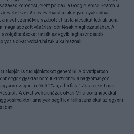
szavas keresést jelent például a Google Voice Search, a
énybevételével. A divatwebáruházak egyre gyakrabban
 amivel személyre szabott stílustanácsokat tudnak adni,
pján megalapozott vásárlási döntések meghozatalában. A
szolgáltatásokat tartják az egyik leghasznosabb
melyet a divat webáruházak alkalmaznak.
 alapján is tud ajánlatokat generálni. A divatiparban
különbségek gyakran nem tükröződnek a hagyományos
agyarországon a nők 31%-a, a férfiak 17%-a érzett már
 vásárolt. A divat webáruházak olyan MI-algoritmusokkal
aggodalmaiktól, amelyek segítik a felhasználókat az egyéni
ásában.