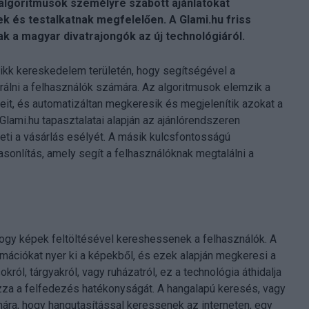
 algoritmusok személyre szabott ajánlatokat
k és testalkatnak megfelelően. A Glami.hu friss
k a magyar divatrajongók az új technológiáról.
cikk kereskedelem területén, hogy segítségével a
álni a felhasználók számára. Az algoritmusok elemzik a
it, és automatizáltan megkeresik és megjelenítik azokat a
lami.hu tapasztalatai alapján az ajánlórendszeren
heti a vásárlás esélyét. A másik kulcsfontosságú
sonlítás, amely segít a felhasználóknak megtalálni a
 hogy képek feltöltésével kereshessenek a felhasználók. A
mációkat nyer ki a képekből, és ezek alapján megkeresi a
ól, tárgyakról, vagy ruházatról, ez a technológia áthidalja
kozza a felfedezés hatékonyságát. A hangalapú keresés, vagy
ára, hogy hangutasítással keressenek az interneten, egy