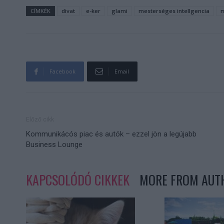
CÍMKÉK
divat
e-ker
glami
mesterséges intellgencia
m
Facebook
Email
Előző cikk
Kommunikácós piac és autók – ezzel jön a legújabb
Business Lounge
KAPCSOLÓDÓ CIKKEK
MORE FROM AUT