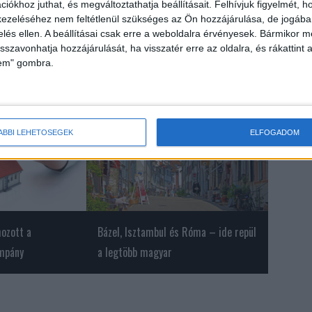
iókhoz juthat, és megváltoztathatja beállításait.
Felhívjuk figyelmét, 
ezeléséhez nem feltétlenül szükséges az Ön hozzájárulása, de jogában 
zelés ellen. A beállításai csak erre a weboldalra érvényesek. Bármikor m
isszavonhatja hozzájárulását, ha visszatér erre az oldalra, és rákattint a
lem" gombra.
ÁBBI LEHETŐSÉGEK
ELFOGADOM
hozott a
Bázel, Isztambul és Róma – ide repül
ampány
a legtöbb magyar