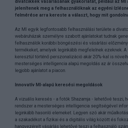
divatcikkek vásárlásának gyakorlatát, például az MI
jelenítenek meg a felhasználóknak az egyéni ízlésne
felmérése arra kereste a választ, hogy mit gondolna
Az MI egyik legfontosabb felhasználási területe a divat
webáruházak személyre szabott ajánlatokat tudnak gener
felhasználók korábbi böngészési és vásárlási előzménye
termékeket, amelyek leginkább megfelelnek ezeknek. A G
keresztül történő perszonalizáció akár 20%-kal is növel
mesterséges intelligencia alapú megoldás az ár összeha
legjobb ajánlatot a piacon.
Innovatív MI-alapú keresési megoldások
A vizuális keresés - a fotók Shazamja - lehetővé teszi,
rendszer a mesterséges intelligencia segítségével infor
leginkább hasonló elemeket. Legyen szó akár műalkotásokr
a szakadékot a fizikai és a digitális világ között és fo
hangvezérelt vásárlás lehetővé teszi a felhasználó szám