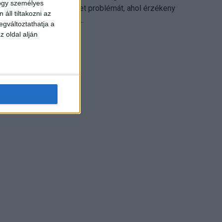
hogy személyes
különösen ott jelenthet problémát, ahol érzékeny
áll tiltakozni az
üzleti információkkal...
egváltoztathatja a
z oldal alján