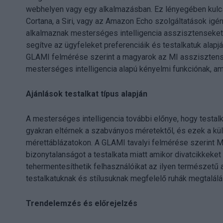
webhelyen vagy egy alkalmazásban. Ez lényegében kulcs
Cortana, a Siri, vagy az Amazon Echo szolgáltatások ig
alkalmaznak mesterséges intelligencia asszisztenseket,
segítve az ügyfeleket preferenciáik és testalkatuk ala
GLAMI felmérése szerint a magyarok az MI asszisztens 
mesterséges intelligencia alapú kényelmi funkciónak, a
Ajánlások testalkat típus alapján
A mesterséges intelligencia további előnye, hogy testalkat
gyakran eltérnek a szabványos méretektől, és ezek a 
mérettáblázatokon. A GLAMI tavalyi felmérése szerint M
bizonytalanságot a testalkata miatt amikor divatcikkeket
tehermentesíthetik felhasználóikat az ilyen természetű 
testalkatuknak és stílusuknak megfelelő ruhák megtalál
Trendelemzés és előrejelzés