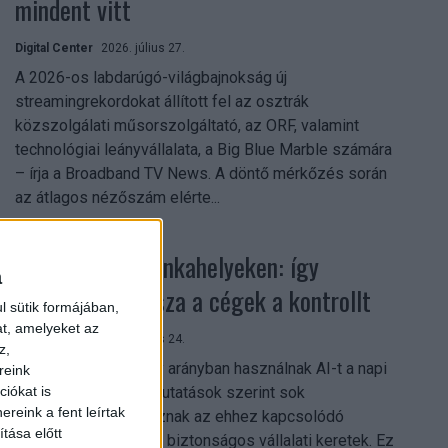
mindent vitt
Digital Center
2026. július 27.
A 2026-os labdarúgó-világbajnokság új
streamingrekordokat állított fel az osztrák
közszolgálati műsorszolgáltató, az ORF, valamint
technológiai leányvállalata, a Big Blue Marble számára
– írja a Broadband TV News. A döntő mérkőzés során
az átlagos nézőszám elérte...
Shadow AI a munkahelyeken: így
a
szerezhetik vissza a cégek a kontrollt
l sütik formájában,
at, amelyeket az
Digital Center
2026. július 24.
z,
A munkavállalók nagy arányban használnak AI-t a napi
reink
munkában, ám friss kutatások szerint sok
iókat is
reink a fent leírtak
szervezetnél hiányoznak az ehhez kapcsolódó
tása előtt
világos irányelvek és biztonságos vállalati keretek. Ez