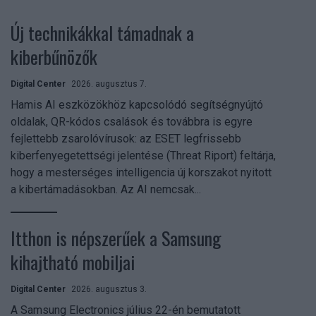
Új technikákkal támadnak a
kiberbűnözők
Digital Center
2026. augusztus 7.
Hamis AI eszközökhöz kapcsolódó segítségnyújtó
oldalak, QR-kódos csalások és továbbra is egyre
fejlettebb zsarolóvírusok: az ESET legfrissebb
kiberfenyegetettségi jelentése (Threat Riport) feltárja,
hogy a mesterséges intelligencia új korszakot nyitott
a kibertámadásokban. Az AI nemcsak...
Itthon is népszerűek a Samsung
kihajtható mobiljai
Digital Center
2026. augusztus 3.
A Samsung Electronics július 22-én bemutatott