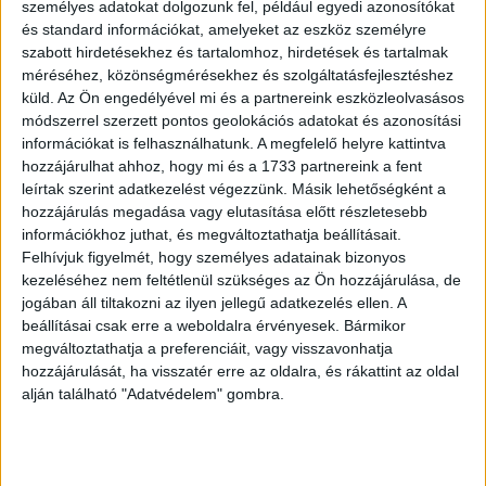
személyes adatokat dolgozunk fel, például egyedi azonosítókat
szembesült 2020-ban, ami gyökeresen átalakította tágabb
és standard információkat, amelyeket az eszköz személyre
értelemben mindannyiunk életét és a kommunikációs
szabott hirdetésekhez és tartalomhoz, hirdetések és tartalmak
iparág működésében is jelentős nehézségeket és
méréséhez, közönségmérésekhez és szolgáltatásfejlesztéshez
változásokat hozott. A koronavírus eltérő módon, de
küld.
Az Ön engedélyével mi és a partnereink eszközleolvasásos
módszerrel szerzett pontos geolokációs adatokat és azonosítási
minden iparági szereplőt érintett és kihívás elé állította a
információkat is felhasználhatunk. A megfelelő helyre kattintva
szakmát. A megújult MRSZ Média- és Kommunikációs
hozzájárulhat ahhoz, hogy mi és a 1733 partnereink a fent
torták 2020-as számai szerint egy kivétellel minden
leírtak szerint adatkezelést végezzünk. Másik lehetőségként a
szegmens 2,9%-80% közötti visszaesést könyvelhetett
hozzájárulás megadása vagy elutasítása előtt részletesebb
el.
információkhoz juthat, és megváltoztathatja beállításait.
Felhívjuk figyelmét, hogy személyes adatainak bizonyos
„Az MRSZ érdekképviseletének fókusza ezért 2020-ban
kezeléséhez nem feltétlenül szükséges az Ön hozzájárulása, de
jogában áll tiltakozni az ilyen jellegű adatkezelés ellen. A
a válság következményeinek enyhítésére irányult, számos
beállításai csak erre a weboldalra érvényesek. Bármikor
eredménnyel segítve a legnehezebb helyzetben lévő
megváltoztathatja a preferenciáit, vagy visszavonhatja
szegmenseket, például a média tartalmak előállítói,
hozzájárulását, ha visszatér erre az oldalra, és rákattint az oldal
közzétevői is bekerültek az időlegesen közteher-
alján található "Adatvédelem" gombra.
csökkentettek körébe; a közterületi reklámozók
2020.09.15-ig esedékesen befizetendő féléves
építményadó megfizetésére vonatkozó kötelezettséget