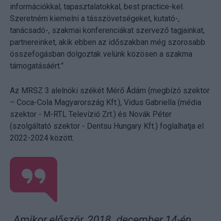
információkkal, tapasztalatokkal, best practice-kel.
Szeretném kiemelni a tásszövetségeket, kutató-,
tanácsadó-, szakmai konferenciákat szervező tagjainkat,
partnereinket, akik ebben az időszakban még szorosabb
összefogásban dolgoztak velünk közösen a szakma
támogatásáért.”
Az MRSZ 3 alelnöki székét Mérő Ádám (megbízó szektor
– Coca-Cola Magyarország Kft.), Vidus Gabriella (média
szektor - M-RTL Televízió Zrt.) és Novák Péter
(szolgáltató szektor - Dentsu Hungary Kft.) foglalhatja el
2022-2024 között.
„Amikor először, 2018. december 14-én