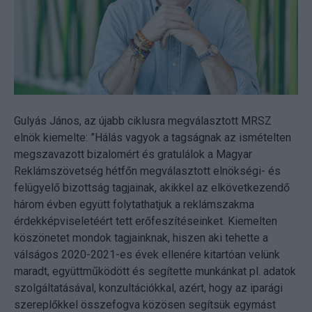
Gulyás János, az újabb ciklusra megválasztott MRSZ
elnök kiemelte: ”Hálás vagyok a tagságnak az ismételten
megszavazott bizalomért és gratulálok a Magyar
Reklámszövetség hétfőn megválasztott elnökségi- és
felügyelő bizottság tagjainak, akikkel az elkövetkezendő
három évben együtt folytathatjuk a reklámszakma
érdekképviseletéért tett erőfeszítéseinket. Kiemelten
köszönetet mondok tagjainknak, hiszen aki tehette a
válságos 2020-2021-es évek ellenére kitartóan velünk
maradt, együttműködött és segítette munkánkat pl. adatok
szolgáltatásával, konzultációkkal, azért, hogy az iparági
szereplőkkel összefogva közösen segítsük egymást