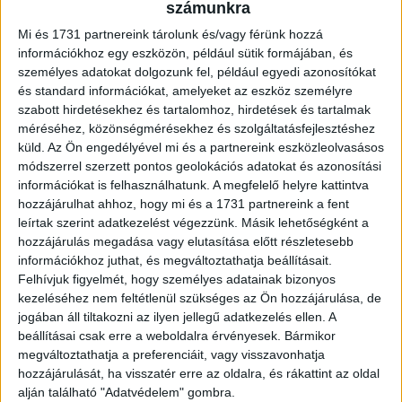
érdekében
számunkra
Mi és 1731 partnereink tárolunk és/vagy férünk hozzá
A CEO-k a bizonytalan helyzet kezeléséhez két területet
információkhoz egy eszközön, például sütik formájában, és
tartanak kritikusan fontosnak. Az egyik, hogy az összes
személyes adatokat dolgozunk fel, például egyedi azonosítókat
és standard információkat, amelyeket az eszköz személyre
termékükben és szolgáltatásunkban központi elem legyen
szabott hirdetésekhez és tartalomhoz, hirdetések és tartalmak
a fenntarthatóság, a másik, hogy technológiai
méréséhez, közönségmérésekhez és szolgáltatásfejlesztéshez
fejlesztésekkel növeljék a vásárlóik lojalitását. Ennek
küld.
Az Ön engedélyével mi és a partnereink eszközleolvasásos
érdekében jövőre már minden második cégvezető
módszerrel szerzett pontos geolokációs adatokat és azonosítási
akvizíciót tervez.
információkat is felhasználhatunk. A megfelelő helyre kattintva
hozzájárulhat ahhoz, hogy mi és a 1731 partnereink a fent
„Továbbra is a felvásárlás az egyik leghatékonyabb
leírtak szerint adatkezelést végezzünk. Másik lehetőségként a
hozzájárulás megadása vagy elutasítása előtt részletesebb
eszköz a vállalatok számára abban, hogy adaptálódni
információkhoz juthat, és megváltoztathatja beállításait.
tudjanak a megváltozott makrogazdasági környezethez,
Felhívjuk figyelmét, hogy személyes adatainak bizonyos
megszerezzék a szükséges képességeket a
kezeléséhez nem feltétlenül szükséges az Ön hozzájárulása, de
technológiai- és tudástranszferhez, valamint előre
jogában áll tiltakozni az ilyen jellegű adatkezelés ellen. A
tudjanak lépni fenntarthatósági törekvéseikben. A
beállításai csak erre a weboldalra érvényesek. Bármikor
megfelelő cégek beolvasztása tehát a növekedés kulcsa”
megváltoztathatja a preferenciáit, vagy visszavonhatja
– emelte ki dr. Vaszari Péter, az EY Stratégiai és
hozzájárulását, ha visszatér erre az oldalra, és rákattint az oldal
alján található "Adatvédelem" gombra.
Tranzakciós tanácsadással foglalkozó területének