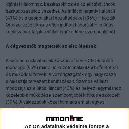
kijárási tilalomhoz, bezárásokhoz és az ellátási láncok
szakadozásához vezethet. Az infláció negatív hatásait
(43%) és a geopolitikai feszültségeket (35%) – köztük
Oroszország Ukrajna ellen indított háborúját – is óriási
kockázatnak látják a vállalat működése szempontjából.
A cégvezetők megtették az első lépések
A hármas sokkhatásnak köszönhetően a CEO-k döntő
többsége (95%) már el is kezdte átalakítani befektetési
és működési terveit. A vezérigazgatók egy nagy része
elhalasztja tervezett beruházásait. Számos vállalat
módosítja az ellátási láncait (40%) és helyezi egymáshoz
közelebb a működése szempontjából kritikus eszközeit
(39%). A válaszadók közel harmada emiatt egyes
piacokról teljesen ki is vonul.
Határozott válaszok a visszaesés elkerülése
Az Ön adatainak védelme fontos a