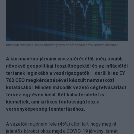
financial business stock market graph chart candle stick screen monitor
A koronavírus-járvány visszatérésétől, még tovább
növekvő geopolitikai feszültségektől és az inflációtól
tartanak leginkább a vezérigazgatók – derül ki az EY
760 CEO megkérdezésével készült nemzetközi
kutatásából. Minden második vezető cégfelvásárlást
tervez egy éven belül. Két kulcsterületet is
kiemeltek, ami kritikus fontosságú lesz a
versenyképesség fenntartásához.
A vezetők majdnem fele (45%) attól tart, hogy megint
jelentős károkat okoz majd a COVID-19 járvány: ismét