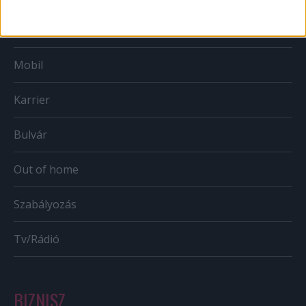
Web
Mobil
Karrier
Bulvár
Out of home
Szabályozás
Tv/Rádió
BIZNISZ