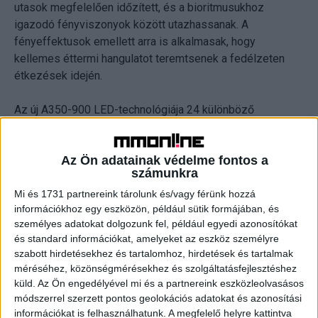
utasok megfelelően időzített, és a bioritmusukhoz
igazodó fényviszonyok között utazhassanak. A
fényeffektusok emellett arra is alkalmasak, hogy
kellemes éttermi hangulatot teremtsenek a fedélzeten
étkezések idején.
Az új A350-900 LED-technológiája 24 különböző
fénybeállítási lehetőséget biztosít. Az A350-900-as
flottát követően a Lufthansa Boeing 747-800-as gépeit is
Az Ön adatainak védelme fontos a
felszereli majd az új világítástechnikai rendszerrel.
számunkra
Mi és 1731 partnereink tárolunk és/vagy férünk hozzá
A Lufthansa február 10-étől veszi használatba első Airbus
információkhoz egy eszközön, például sütik formájában, és
A350-es utasszállítóját, az első tíz Airbus A350-900-as
személyes adatokat dolgozunk fel, például egyedi azonosítókat
Münchenben fog állomásozni. A légitársaság eleinte a
és standard információkat, amelyeket az eszköz személyre
Delhibe és Bostonba repülő járatokon fogja használni az új
szabott hirdetésekhez és tartalomhoz, hirdetések és tartalmak
gépeket, amelyek fedélzetén 293 fő utazhat – 48 az
méréséhez, közönségmérésekhez és szolgáltatásfejlesztéshez
üzleti, 21 a prémium turista és 224 a turista osztályon. Az
küld.
Az Ön engedélyével mi és a partnereink eszközleolvasásos
A350-900 a világ legfejlettebb és legkörnyezetbarátabb
módszerrel szerzett pontos geolokációs adatokat és azonosítási
információkat is felhasználhatunk. A megfelelő helyre kattintva
nagy távolságú repülőgépe. 25 százalékkal kevesebb