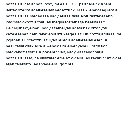
hozzájárulhat ahhoz, hogy mi és a 1731 partnereink a fent
kerozint használ, 25 százalékkal kevesebb káros anyagot
leírtak szerint adatkezelést végezzünk. Másik lehetőségként a
bocsát ki és jóval csendesebben száll fel más hasonló
hozzájárulás megadása vagy elutasítása előtt részletesebb
repülőgépeknél.
információkhoz juthat, és megváltoztathatja beállításait.
Felhívjuk figyelmét, hogy személyes adatainak bizonyos
kezeléséhez nem feltétlenül szükséges az Ön hozzájárulása, de
CÍMKÉK
A350-900
Lufthansa
Nürnberg
repülőgép
jogában áll tiltakozni az ilyen jellegű adatkezelés ellen. A
beállításai csak erre a weboldalra érvényesek. Bármikor
megváltoztathatja a preferenciáit, vagy visszavonhatja
hozzájárulását, ha visszatér erre az oldalra, és rákattint az oldal
alján található "Adatvédelem" gombra.
Facebook
Email
Előző cikk
Következő cikk
Mesélnek a Glamour Women
Digitális platformba fektet a
of the Year jelöltjei
Turner