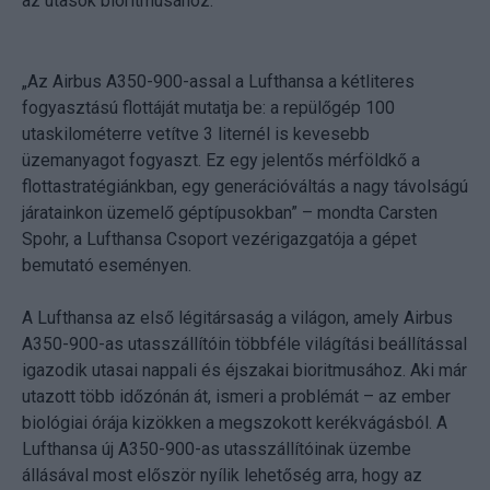
az utasok bioritmusához.
„Az Airbus A350-900-assal a Lufthansa a kétliteres
fogyasztású flottáját mutatja be: a repülőgép 100
utaskilométerre vetítve 3 liternél is kevesebb
üzemanyagot fogyaszt. Ez egy jelentős mérföldkő a
flottastratégiánkban, egy generációváltás a nagy távolságú
járatainkon üzemelő géptípusokban” – mondta Carsten
Spohr, a Lufthansa Csoport vezérigazgatója a gépet
bemutató eseményen.
A Lufthansa az első légitársaság a világon, amely Airbus
A350-900-as utasszállítóin többféle világítási beállítással
igazodik utasai nappali és éjszakai bioritmusához. Aki már
utazott több időzónán át, ismeri a problémát – az ember
biológiai órája kizökken a megszokott kerékvágásból. A
Lufthansa új A350-900-as utasszállítóinak üzembe
állásával most először nyílik lehetőség arra, hogy az