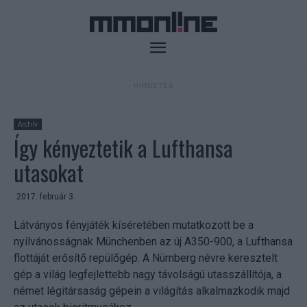
- HIRDETÉS -
Archív
Így kényeztetik a Lufthansa
utasokat
2017. február 3.
Látványos fényjáték kíséretében mutatkozott be a
nyilvánosságnak Münchenben az új A350-900, a Lufthansa
flottáját erősítő repülőgép. A Nürnberg névre keresztelt
gép a világ legfejlettebb nagy távolságú utasszállítója, a
német légitársaság gépein a világítás alkalmazkodik majd