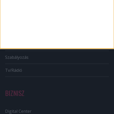
Mobil
Karrier
Bulvár
Out of home
Szabályozás
Tv/Rádió
BIZNISZ
Digital Center