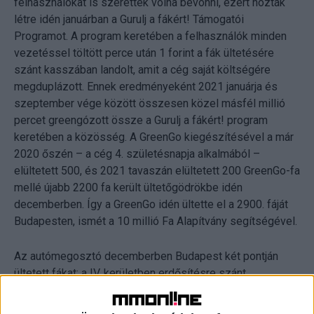
felhasználókat is szerették volna bevonni, ezért hozták
létre idén januárban a Gurulj a fákért! Támogatói
Programot. A program keretében a felhasználók minden
vezetéssel töltött perce után 1 forint a fák ültetésére
szánt kasszában landolt, amit a cég saját költségére
megduplázott. Ennek eredményeként 2021 januárja és
szeptember vége között összesen közel másfél millió
percet greengózott össze a Gurulj a fákért! program
keretében a közösség. A GreenGo kiegészítésével a már
2020 őszén – a cég 4. születésnapja alkalmából –
elültetett 500, és 2021 tavaszán elültetett 200 GreenGo-fa
mellé újabb 2200 fa került ültetőgödrökbe idén
decemberben. Így a GreenGo idén ültette el a 2900. fáját
Budapesten, ismét a 10 millió Fa Alapítvány segítségével.
Az autómegosztó decemberben Budapest két pontján
ültetett fákat: a IV. kerületben erdősítésre szánt
facsemeték, a IX. kerületben pedig nagyobb, 5 éves fák
kerültek az ültetőgödrökbe.