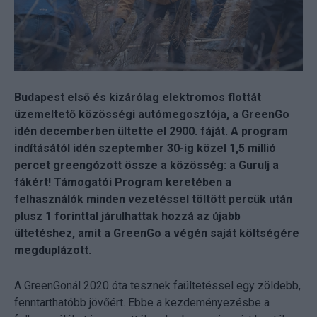
Budapest első és kizárólag elektromos flottát
üzemeltető közösségi autómegosztója, a GreenGo
idén decemberben ültette el 2900. fáját. A program
indításától idén szeptember 30-ig közel 1,5 millió
percet greengózott össze a közösség: a Gurulj a
fákért! Támogatói Program keretében a
felhasználók minden vezetéssel töltött percük után
plusz 1 forinttal járulhattak hozzá az újabb
ültetéshez, amit a GreenGo a végén saját költségére
megduplázott.
A GreenGonál 2020 óta tesznek faültetéssel egy zöldebb,
fenntarthatóbb jövőért. Ebbe a kezdeményezésbe a