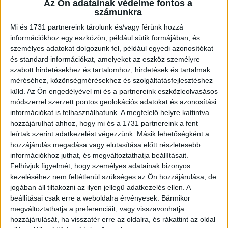
Az Ön adatainak védelme fontos a
számunkra
Az erdősítésre Újpesten került sor, egy erdő besorolású
Mi és 1731 partnereink tárolunk és/vagy férünk hozzá
természetvédelmi területen, ahol az elmúlt években
információkhoz egy eszközön, például sütik formájában, és
igencsak ritkás volt a faállomány. Azért telepítettek éppen
személyes adatokat dolgozunk fel, például egyedi azonosítókat
erre az üres részre fákat, hogy javítsák az erdő
és standard információkat, amelyeket az eszköz személyre
összetételét, törekedve a természetesebb és
szabott hirdetésekhez és tartalomhoz, hirdetések és tartalmak
méréséhez, közönségmérésekhez és szolgáltatásfejlesztéshez
ökológiailag hasznosabb társulások létrehozására. Az
küld.
Az Ön engedélyével mi és a partnereink eszközleolvasásos
erdősítés a GreenGo munkatársainak aktív
módszerrel szerzett pontos geolokációs adatokat és azonosítási
közreműködésével történt.
információkat is felhasználhatunk. A megfelelő helyre kattintva
hozzájárulhat ahhoz, hogy mi és a 1731 partnereink a fent
A 2900. elültetett GreenGo-fa alkalmából pedig az
leírtak szerint adatkezelést végezzünk. Másik lehetőségként a
autómegosztó az egyik, IX. kerületben elültetett
hozzájárulás megadása vagy elutasítása előtt részletesebb
keskenylevelű hársfán emléktáblát is állított.
információkhoz juthat, és megváltoztathatja beállításait.
Felhívjuk figyelmét, hogy személyes adatainak bizonyos
kezeléséhez nem feltétlenül szükséges az Ön hozzájárulása, de
„Sajnos évről évre csökken a zöldövezetek mérete, ez
jogában áll tiltakozni az ilyen jellegű adatkezelés ellen. A
ellen mi is fel akarunk lépni - ezért is született meg a
beállításai csak erre a weboldalra érvényesek. Bármikor
Gurulj a Fákért! Támogatói Program idén januárban.
megváltoztathatja a preferenciáit, vagy visszavonhatja
Büszkék vagyunk arra, hogy egy ilyen tenni akaró, a
hozzájárulását, ha visszatér erre az oldalra, és rákattint az oldal