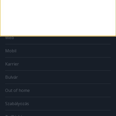
MÉDIA
Print
Web
Mobil
Karrier
Bulvár
Out of home
Szabályozás