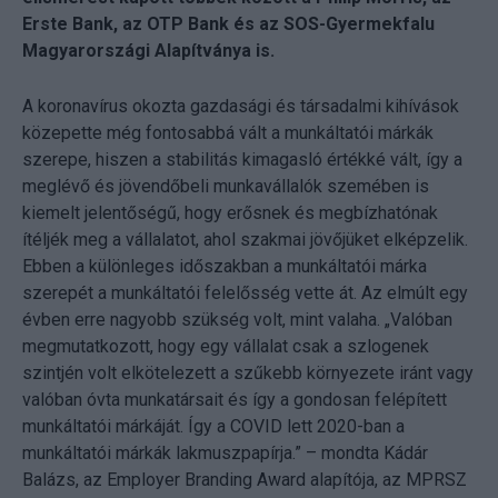
Erste Bank, az OTP Bank és az SOS-Gyermekfalu
Magyarországi Alapítványa is.
A koronavírus okozta gazdasági és társadalmi kihívások
közepette még fontosabbá vált a munkáltatói márkák
szerepe, hiszen a stabilitás kimagasló értékké vált, így a
meglévő és jövendőbeli munkavállalók szemében is
kiemelt jelentőségű, hogy erősnek és megbízhatónak
ítéljék meg a vállalatot, ahol szakmai jövőjüket elképzelik.
Ebben a különleges időszakban a munkáltatói márka
szerepét a munkáltatói felelősség vette át. Az elmúlt egy
évben erre nagyobb szükség volt, mint valaha. „Valóban
megmutatkozott, hogy egy vállalat csak a szlogenek
szintjén volt elkötelezett a szűkebb környezete iránt vagy
valóban óvta munkatársait és így a gondosan felépített
munkáltatói márkáját. Így a COVID lett 2020-ban a
munkáltatói márkák lakmuszpapírja.” – mondta Kádár
Balázs, az Employer Branding Award alapítója, az MPRSZ