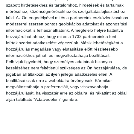
szabott hirdetésekhez és tartalomhoz, hirdetések és tartalmak
méréséhez, közönségmérésekhez és szolgáltatásfejlesztéshez
A KKV és nagyvállalati szektor mellett az állami
küld.
Az Ön engedélyével mi és a partnereink eszközleolvasásos
intézmények és nonprofit szervezetek is megmérettették
módszerrel szerzett pontos geolokációs adatokat és azonosítási
magukat az Employer Branding Awardon, ahol külön
információkat is felhasználhatunk. A megfelelő helyre kattintva
díjazták az egyes szektorok szereplőit. Idén először
hozzájárulhat ahhoz, hogy mi és a 1733 partnereink a fent
kapott elismerést a nonprofit szektorból érkező pályázat,
leírtak szerint adatkezelést végezzünk. Másik lehetőségként a
az SOS-Gyermekfalu Magyarországi Alapítványa, SOS
hozzájárulás megadása vagy elutasítása előtt részletesebb
információkhoz juthat, és megváltoztathatja beállításait.
segítség az SOS-nek kampánya különdíjban részesült. Az
Felhívjuk figyelmét, hogy személyes adatainak bizonyos
Employer Branding Award 2020 fődíjat a BT Rock Kft.
kezeléséhez nem feltétlenül szükséges az Ön hozzájárulása, de
(British Telecommunications), Te. Itt. Most. kampánya
jogában áll tiltakozni az ilyen jellegű adatkezelés ellen. A
kapta.
beállításai csak erre a weboldalra érvényesek. Bármikor
megváltoztathatja a preferenciáit, vagy visszavonhatja
Valamennyi kategóriában olyan kiemelkedő megoldásokat
hozzájárulását, ha visszatér erre az oldalra, és rákattint az oldal
alján található "Adatvédelem" gombra.
mutattak be a pályázók, amik később jelentős szerepet
töltenek be a kommunikációs és HR szakma
edukációjában, együttműködésének erősítésében. Az
Employer Branding Award már harmadik éve szerepel a
Kreatív által jegyzett Apex PR Toplistában, így a díjazott