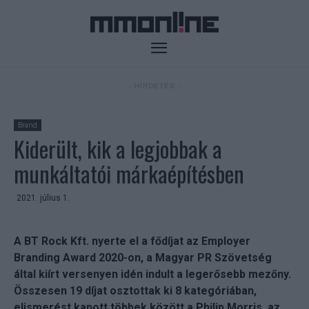
- HIRDETÉS -
Brand
Kiderült, kik a legjobbak a
munkáltatói márkaépítésben
2021. július 1.
A BT Rock Kft. nyerte el a fődíjat az Employer
Branding Award 2020-on, a Magyar PR Szövetség
által kiírt versenyen idén indult a legerősebb mezőny.
Összesen 19 díjat osztottak ki 8 kategóriában,
elismerést kapott többek között a Philip Morris, az