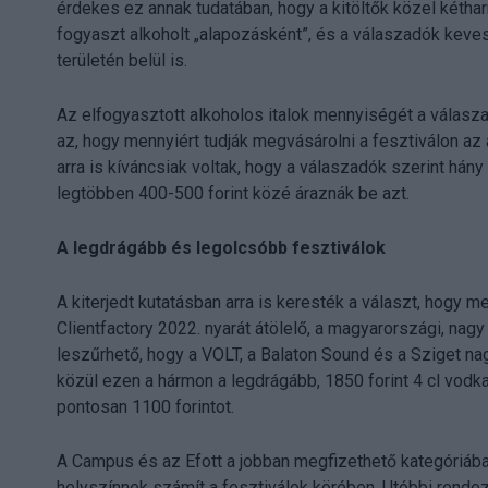
érdekes ez annak tudatában, hogy a kitöltők közel kétha
fogyaszt alkoholt „alapozásként”, és a válaszadók kevese
területén belül is.
Az elfogyasztott alkoholos italok mennyiségét a válasza
az, hogy mennyiért tudják megvásárolni a fesztiválon az
arra is kíváncsiak voltak, hogy a válaszadók szerint hány f
legtöbben 400-500 forint közé áraznák be azt.
A legdrágább és legolcsóbb fesztiválok
A kiterjedt kutatásban arra is keresték a választ, hogy m
Clientfactory 2022. nyarát átölelő, a magyarországi, nagy
leszűrhető, hogy a VOLT, a Balaton Sound és a Sziget na
közül ezen a hármon a legdrágább, 1850 forint 4 cl vodka, 
pontosan 1100 forintot.
A Campus és az Efott a jobban megfizethető kategóriáb
helyszínnek számít a fesztiválok körében. Utóbbi rendez