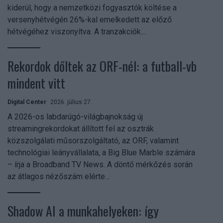
kiderül, hogy a nemzetközi fogyasztók költése a
versenyhétvégén 26%-kal emelkedett az előző
hétvégéhez viszonyítva. A tranzakciók...
Rekordok dőltek az ORF-nél: a futball-vb
mindent vitt
Digital Center
2026. július 27.
A 2026-os labdarúgó-világbajnokság új
streamingrekordokat állított fel az osztrák
közszolgálati műsorszolgáltató, az ORF, valamint
technológiai leányvállalata, a Big Blue Marble számára
– írja a Broadband TV News. A döntő mérkőzés során
az átlagos nézőszám elérte...
Shadow AI a munkahelyeken: így