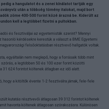
edig a hangulatot és a zenei kínálatot tartják egy
 ásványvíz után a többség tömény italokat, majd bort
zadók zöme 400-500 forint közé árazná be. Kiderült az
oundon kell a legtöbbet fizetni a pultokban.
adói és fesztiváljai az egyetemisták szerint? Mennyi
ez hasonló kérdésekre kerestük a választ a BME Egyetemi
agyarországi felsőoktatásban résztvevő hallgatók voltak.
a, egyáltalán nem meglepő, hogy a forrásaik több mint
a szórás, a legtöbben 50 és 100 ezer forint közötti
1 624 forintot költenek átlagban ez idő alatt.
hogy a kitöltők évente 1-2 fesztiválra járnak, fele-fele
t kutatás résztvevői átlagosan 39 312 forintot költenek
t amit havonta költenek átlagosan szórakozásra. Különösen