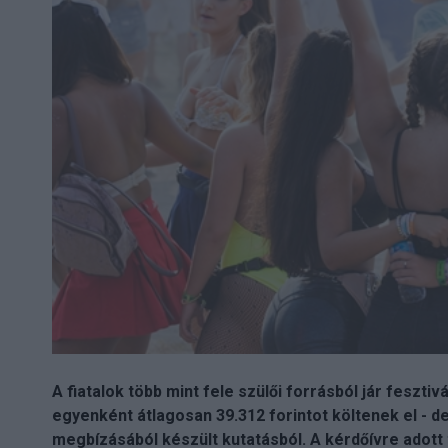
A fiatalok több mint fele szülői forrásból jár feszt
egyenként átlagosan 39.312 forintot költenek el - 
megbízásából készült kutatásból. A kérdőívre adott t