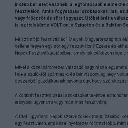
inkább bérletet vesznek, a legfontosabb elemeknek p
fesztiválon. Ami a fogyasztási szokásokat illeti, az
vagy fröccsöt és sört fogyaszt. Utóbbi árát a válas
is, az italokért a VOLT-on, a Szigeten és a Balaton S
Mi számít jó fesztiválnak? Melyek Magyarország top elő
kellene legyen egy sör egy fesztiválon? Ezekre és ehh
Napok Fesztiválkutatásában, amelynek célközönsége a m
Mivel a közel háromezer válszadó nagy része egyetemist
fele a szülőktől származik, és bár viszonylag nagy volt 
összegből gazdálkodnak havonta úgy, hogy szórakozásra 3
A konkrét fesztiválozási szokásokat tekintve elmondható, 
arányban ugyanarra vagy más-más fesztiválra.
A BME Egyetemi Napok szervezőinek megbízásából készül
egy fesztiválon, ami közel nyolcezer forinttal több, min