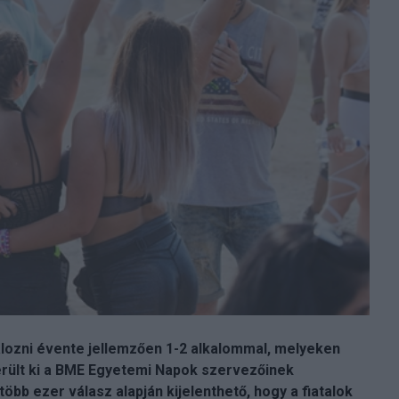
iválozni évente jellemzően 1-2 alkalommal, melyeken
derült ki a BME Egyetemi Napok szervezőinek
öbb ezer válasz alapján kijelenthető, hogy a fiatalok