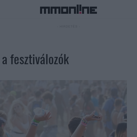
- HIRDETÉS -
 a fesztiválozók