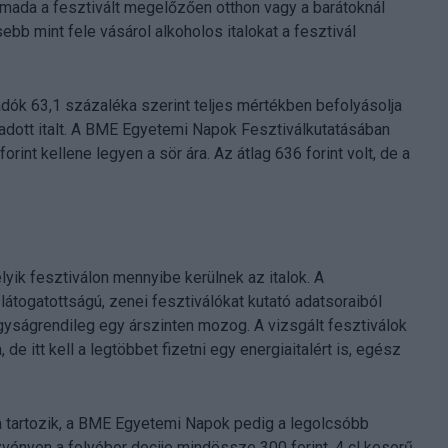
rmada a fesztivált megelőzően otthon vagy a barátoknál
bb mint fele vásárol alkoholos italokat a fesztivál
dók 63,1 százaléka szerint teljes mértékben befolyásolja
 adott italt. A BME Egyetemi Napok Fesztiválkutatásában
orint kellene legyen a sör ára. Az átlag 636 forint volt, de a
elyik fesztiválon mennyibe kerülnek az italok. A
 látogatottságú, zenei fesztiválókat kutató adatsoraiból
gyságrendileg egy árszinten mozog. A vizsgált fesztiválok
de itt kell a legtöbbet fizetni egy energiaitalért is, egész
a tartozik, a BME Egyetemi Napok pedig a legolcsóbb
vényen a folyóbor decije mindössze 300 forint, 4 cl keserű