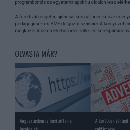
programbontás az egyeteminapok.hu oldalon lesz elérhe
A fesztivál rengeteg újítással készült, idén kedvezmény
pedagógusok és BME dolgozói számára. A környezet meg
megközelítése érdekében idén roller és kerékpártároló
OLVASTA MÁR?
Augusztusban is hasítottak a
A korábban vártnál
híroldalak
reklámpiac