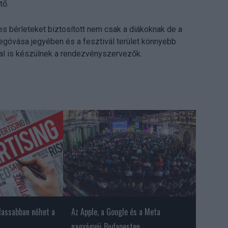
tő.
es bérleteket biztosított nem csak a diákoknak de a
óvása jegyében és a fesztivál terület könnyebb
val is készülnek a rendezvényszervezők.
 lassabban nőhet a
Az Apple, a Google és a Meta
nagyágyúi Budapesten