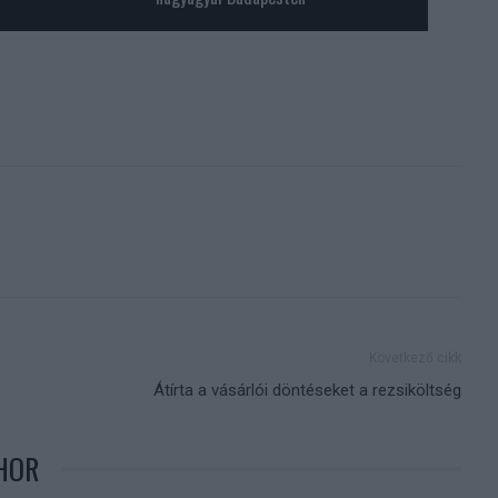
Következő cikk
Átírta a vásárlói döntéseket a rezsiköltség
HOR