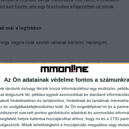
ot kell fizetni, ami egy fesztiválon kifejezetten olcsónak
ak már a legtöbben
gy, vagyis csak azután váltanak bérletet, napijegyet,
gy adott zenei rendezvényen, a következő válaszok
y kik lépnek fel rajta. Emellett a biztonság kérdése, úgy
t többen kifejtették a nyitott kérdéseknél is, miszerint az
Az Ön adatainak védelme fontos a számunkr
etik magukat.
nk tárolunk és/vagy férünk hozzá információkhoz egy eszközön, példáu
t dolgozunk fel, például egyedi azonosítókat és standard információk
érdezték a fiataloktól, hogy hogyan vélekednek a
abott hirdetésekhez és tartalomhoz, hirdetések és tartalmak méréséhe
 Krúbi volt, majd Dzsúdló, Halott Pénz, Valmar, Carson
és szolgáltatásfejlesztéshez küld.
Az Ön engedélyével mi és a partne
négyen az utóbbi időkben tettek szert hatalmas
dszerrel szerzett pontos geolokációs adatokat és azonosítási informác
megfelelő helyre kattintva hozzájárulhat ahhoz, hogy mi és a 1731 partne
a magyar top fellépők listáját, ráadásul a BME Egyetemi
 végezzünk. Másik lehetőségként a hozzájárulás megadása vagy elutasí
z, hogy a 6 kiemelt fellépő közül négyen részt vesznek