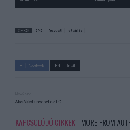
CÍMKÉK
BME
fesztivál
vásárlás
Facebook
Email
Előző cikk
Akciókkal ünnepel az LG
KAPCSOLÓDÓ CIKKEK
MORE FROM AUT