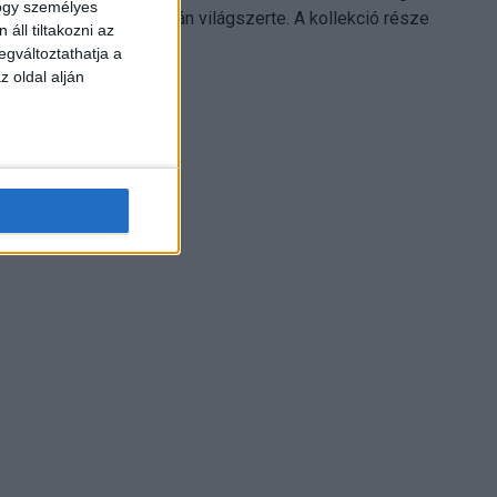
hogy személyes
Electronics platformján világszerte. A kollekció része
áll tiltakozni az
Leonardo...
egváltoztathatja a
z oldal alján